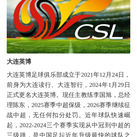
大连英博
大连英博足球俱乐部成立于2021年12月24日，
前身为大连读行、大连智行，2024年1月29日
正式更名大连英博。现任主教练李国旭，总经
理陈东，2025赛季中超保级，2026赛季继续征
战中超，无任何扣分处罚。近年球队快速崛
起，2022-2024三个赛季实现从中冠到中超的
三级跳，是中国足坛近年升级最快的球队之