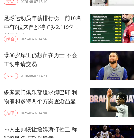
NBA
2026-08-07 15:40
足球运动员年薪排行榜：前10名
中有6位来自沙特 C罗2.119亿镑
断层领跑‌
综合
2026-08-07 14:56
曝38岁库里仍想留在勇士 不会
主动申请交易
NBA
2026-08-07 14:51
多家豪门俱乐部追求姆巴耶 利
物浦和多特两个方案逐渐凸显
法甲
2026-08-07 14:50
76人主帅谈让詹姆斯打控卫 称