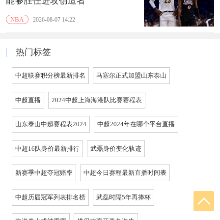
能够胜任进攻创造者
NBA
2026-08-07 14:22
热门标签
中超联赛积分榜最新排名
马塞尔正式加盟山东泰山
中超直播
2024中超上海海港队比赛赛程表
山东泰山中超赛程表2024
中超2024年在哪个平台直播
中超16队身价最新排行
武磊身价变化轨迹
新赛季中超夺冠赔率
中超今日赛程最新直播时间表
中超历届冠军列表排名榜
武磊时隔5年再捧杯