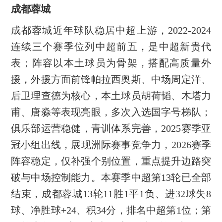
成都蓉城
成都蓉城近年球队稳居中超上游，2022-2024
连续三个赛季位列中超前五，是中超新贵代
表；阵容以本土球员为骨架，搭配高质量外
援，外援方面前锋帕拉西奥斯、中场周定洋、
后卫理查德为核心，本土球员胡荷韬、木塔力
甫、唐淼等表现亮眼，多次入选国字号梯队；
俱乐部运营稳健，青训体系完善，2025赛季亚
冠小组出线，展现洲际赛事竞争力，2026赛季
阵容稳定，仅补强个别位置，重点提升边路突
破与中场控制能力。本赛季中超第13轮已全部
结束，成都蓉城13轮11胜1平1负、进32球失8
球、净胜球+24、积34分，排名中超第1位；第