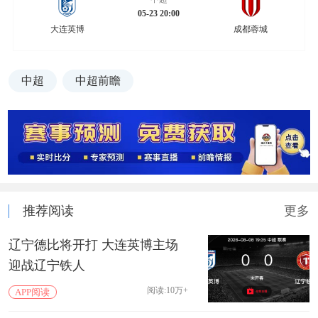
05-23 20:00
大连英博
成都蓉城
中超
中超前瞻
推荐阅读
更多
辽宁德比将开打 大连英博主场
迎战辽宁铁人
阅读:10万+
APP阅读