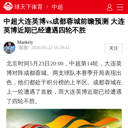
球天下体育
中超
中超大连英博vs成都蓉城前瞻预测 大连
英博近期已经遭遇四轮不胜
Mankeiy
首发
2026-05-22 16:29:41
关注
北京时间5月23日20:00，中超第14轮，大连英
博对阵成都蓉城。两支球队本赛季开局表现出
色，他们都处于积分榜的上半区。成都蓉城在
上一轮遭遇了首败，而大连英博近期已经遭遇
了四轮不胜。