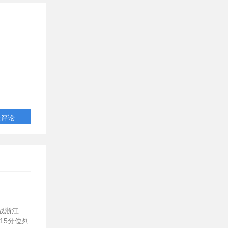
挑战浙江
15分位列