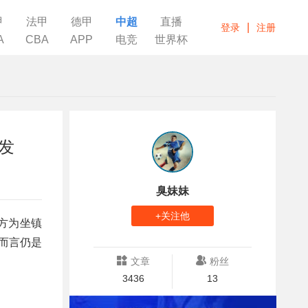
甲
法甲
德甲
中超
直播
|
登录
注册
A
CBA
APP
电竞
世界杯
发
臭妹妹
+关注他
双方为坐镇
而言仍是
文章
粉丝
3436
13