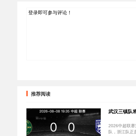
登录即可参与评论！
推荐阅读
武汉三镇队将
2026中超联
队，浙江队正是