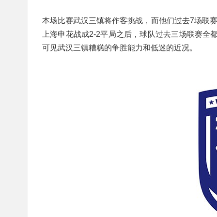
本场比赛武汉三镇将作客挑战，而他们过去7场联赛
上海申花战成2-2平局之后，球队过去三场联赛全
可见武汉三镇糟糕的争胜能力和低迷的近况。