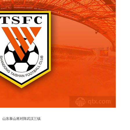
山东泰山将对阵武汉三镇