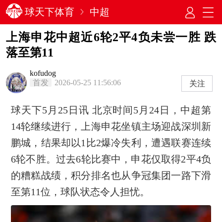
球天下体育
中超
上海申花中超近6轮2平4负未尝一胜 跌
落至第11
kofudog
首发
2026-05-25 11:56:06
关注
球天下5月25日讯 北京时间5月24日，中超第
14轮继续进行，上海申花坐镇主场迎战深圳新
鹏城，结果却以1比2爆冷失利，遭遇联赛连续
6轮不胜。过去6轮比赛中，申花仅取得2平4负
的糟糕战绩，积分排名也从争冠集团一路下滑
至第11位，球队状态令人担忧。