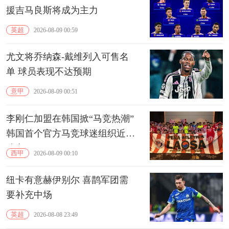
援吉马良斯将成为主力
英超
2026-08-09 00:59
尤文将乔纳森-戴维列入可售名
单 球员表现不达预期
意甲
2026-08-09 00:51
李刚仁加盟在韩国掀“马竞热潮”
韩国首个官方马竞球迷组织近期
成立
西甲
2026-08-09 00:10
纽卡有意赫伊别尔 喜鹊军团需
要补充中场
英超
2026-08-08 23:49