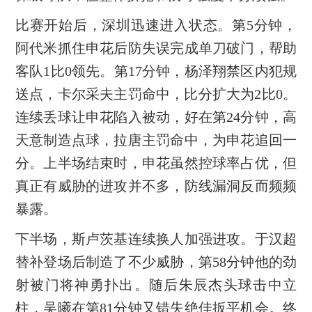
比赛开始后，深圳迅速进入状态。第5分钟，
阿代米抓住申花后防失误完成单刀破门，帮助
客队1比0领先。第17分钟，杨泽翔禁区内犯规
送点，卡尔采夫主罚命中，比分扩大为2比0。
连续丢球让申花陷入被动，好在第24分钟，高
天意制造点球，拉唐主罚命中，为申花追回一
分。上半场结束时，申花虽然控球率占优，但
真正有威胁的进攻并不多，防线漏洞反而频频
暴露。
下半场，斯卢茨基连续换人加强进攻。于汉超
替补登场后制造了不少威胁，第58分钟他的劲
射被门将神勇扑出。随后朱辰杰头球击中立
柱，吴曦在第81分钟又错失绝佳扳平机会。终