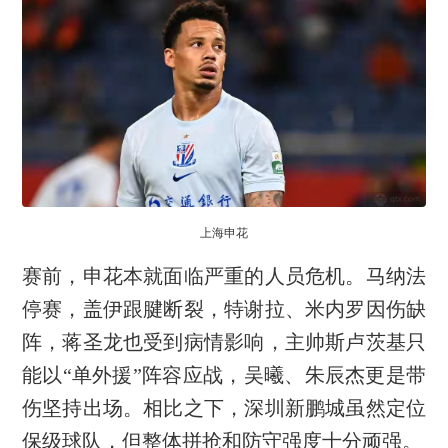
上海申花
赛前，申花本就面临严重的人员危机。马纳法
停赛，盖伊跟腱断裂，特谢拉、米内罗因伤缺
阵，蒋圣龙也受到病情影响，主帅斯卢茨基只
能以“单外援”阵容应战，吴曦、朱辰杰更是带
伤坚持出场。相比之下，深圳新鹏城虽然定位
保级球队，但整体拼抢和防守强度十分顽强。