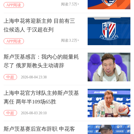
阅读:7.5万+
APP阅读
上海申花将迎新主帅 目前有三
位候选人 于汉超在列
阅读:3.2万+
APP阅读
斯卢茨基感言：我内心的能量耗
尽了 俄罗斯教头主动请辞
中超
2026-08-04 23:38
上海申花官方球队主帅斯卢茨基
离任 两年半109场65胜
中超
2026-08-03 20:10
斯卢茨基赛后宣布辞职 申花客