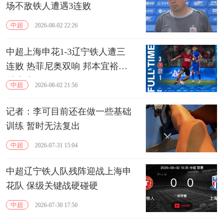
场不敌铁人遭遇3连败
中超
2026-08-02 22:26
中超上海申花1-3辽宁铁人遭三
连败 热菲尼奥双响 邦本宜裕传
射建功
中超
2026-08-02 21:56
记者：李可目前还在做一些基础
训练 暂时无法复出
中超
2026-07-31 15:04
中超辽宁铁人队残阵迎战上海申
花队 保级关键战硬碰硬
中超
2026-07-30 17:50