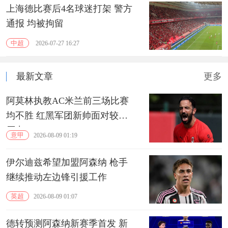
上海德比赛后4名球迷打架 警方
通报 均被拘留
中超
2026-07-27 16:27
最新文章
更多
阿莫林执教AC米兰前三场比赛
均不胜 红黑军团新帅面对较大
压力
意甲
2026-08-09 01:19
伊尔迪兹希望加盟阿森纳 枪手
继续推动左边锋引援工作
英超
2026-08-09 01:07
德转预测阿森纳新赛季首发 新