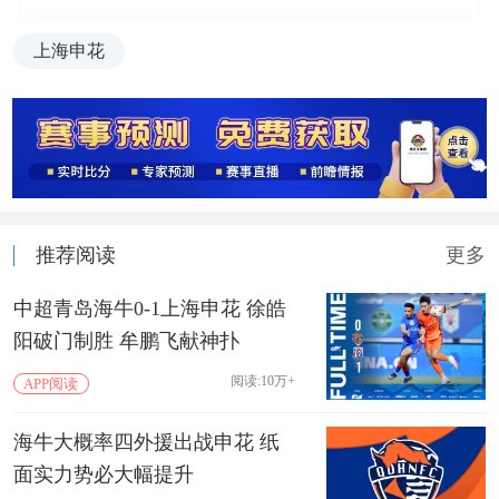
上海申花
推荐阅读
更多
中超青岛海牛0-1上海申花 徐皓
阳破门制胜 牟鹏飞献神扑
阅读:10万+
APP阅读
海牛大概率四外援出战申花 纸
面实力势必大幅提升