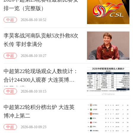
排一览（完整版）
中超
2026-08-10 10:52
李昊客战河南队贡献5次扑救8次
长传 零封拿满分
中超
2026-08-10 10:27
中超第22轮现场观众人数统计：
合计244300人观赛 大连英博主
场最火爆
中超
2026-08-10 10:15
中超第22轮积分榜出炉 大连英
博冲上第二
中超
2026-08-10 09:23