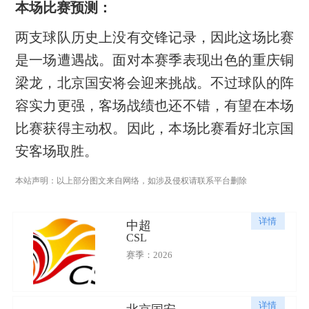
本场比赛预测：
两支球队历史上没有交锋记录，因此这场比赛
是一场遭遇战。面对本赛季表现出色的重庆铜
梁龙，北京国安将会迎来挑战。不过球队的阵
容实力更强，客场战绩也还不错，有望在本场
比赛获得主动权。因此，本场比赛看好北京国
安客场取胜。
本站声明：以上部分图文来自网络，如涉及侵权请联系平台删除
详情
中超
CSL
赛季：2026
详情