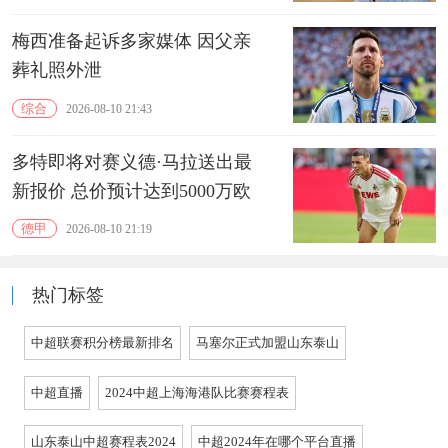
梅西准备起诉多家媒体 因父亲
葬礼照外泄
综合
2026-08-10 21:43
多特即将对赛义德·马拉送出最
新报价 总价预计达到5000万欧
德甲
2026-08-10 21:19
热门标签
中超联赛积分榜最新排名
马塞尔正式加盟山东泰山
中超直播
2024中超上海海港队比赛赛程表
山东泰山中超赛程表2024
中超2024年在哪个平台直播