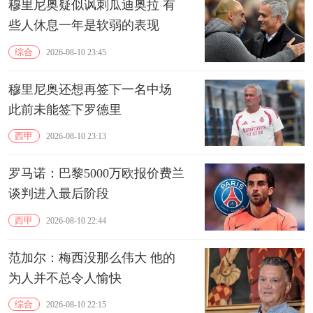
穆里尼奥疑似讽刺瓜迪奥拉 有
些人休息一年是软弱的表现
综合
2026-08-10 23:45
穆里尼奥还想再签下一名中场
此前未能签下罗德里
西甲
2026-08-10 23:13
罗马诺：巴黎5000万欧报价费兰
谈判进入最后阶段
西甲
2026-08-10 22:44
范加尔：梅西没那么伟大 他的
为人并不总令人愉快
综合
2026-08-10 22:15