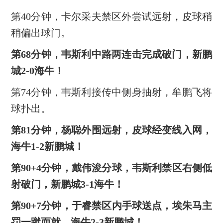
第40分钟，卡尔采夫禁区外尝试远射，皮球稍
稍偏出球门。
第68分钟，韦斯利中路两连击完成破门，新鹏
城2-0海牛！
第74分钟，韦斯利接传中侧身抽射，牟鹏飞将
球扑出。
第81分钟，杨聪外围远射，皮球经变线入网，
海牛1-2新鹏城！
第90+4分钟，戴伟浚分球，韦斯利禁区右侧低
射破门，新鹏城3-1海牛！
第90+7分钟，于睿禁区内手球送点，埃朱马主
罚一蹴而就，海牛2-3新鹏城！