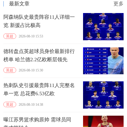
最新文章
更多
阿森纳队史最贵阵容11人详细一
览 ‌新援占比极高‌
英超
2026-08-10 15:53
德转盘点英超球员身价最新排行
榜单 哈兰德2.2亿欧断层领先
英超
2026-08-10 15:30
热刺队史引援最贵阵11人完整名
单一览 总花费6.53亿欧
英超
2026-08-10 14:38
曝江苏男篮求购原帅 需球员同