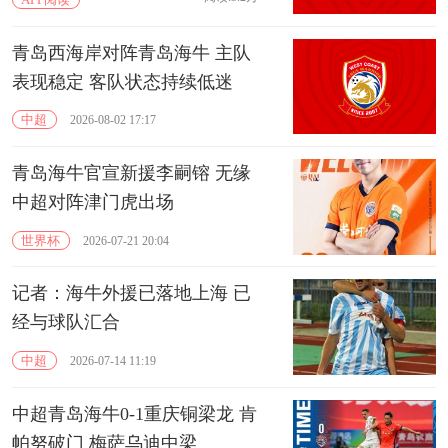
青岛西海岸对阵青岛海牛 主队
表现稳定 客队状态持续低迷
中超
2026-08-02 17:17
青岛海牛官宣新援李嗣镕 无缘
中超对阵津门虎出场
世界杯
2026-07-21 20:04
记者：海牛外援已落地上海 已
经与球队汇合
中超
2026-07-14 11:19
中超青岛海牛0-1重庆铜梁龙 肯
帕努破门 梅萨乌迪中梁