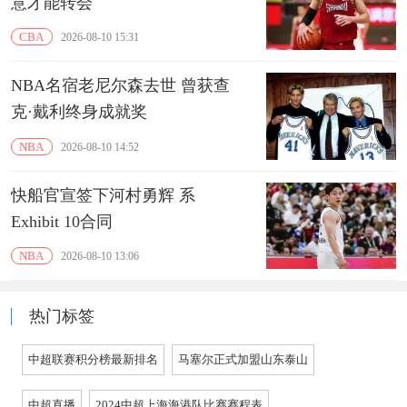
意才能转会
CBA
2026-08-10 15:31
NBA名宿老尼尔森去世 曾获查
克·戴利终身成就奖
NBA
2026-08-10 14:52
快船官宣签下河村勇辉 系
Exhibit 10合同
NBA
2026-08-10 13:06
热门标签
中超联赛积分榜最新排名
马塞尔正式加盟山东泰山
中超直播
2024中超上海海港队比赛赛程表