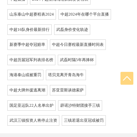
山东泰山中超赛程表2024
中超2024年在哪个平台直播
中超16队身价最新排行
武磊身价变化轨迹
新赛季中超夺冠赔率
中超今日赛程最新直播时间表
中超历届冠军列表排名榜
武磊时隔5年再捧杯
海港泰山或被重罚
塔贝克离开青岛海牛
中超大牌外援逃离潮
苏亚雷斯谈德索萨
国足亚运队22人名单出炉
辟谣沙特财团接手三镇
武汉三镇投资人将停止注资
三镇若退出亚冠或被罚