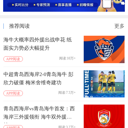
推荐阅读
更多
海牛大概率四外援出战申花 纸
面实力势必大幅提升
阅读:10万+
APP阅读
中超青岛西海岸2-0青岛海牛 彭
欣力破僵 梅米舍维奇建功
阅读:7.5万+
APP阅读
青岛西海岸vs青岛海牛首发：西
海岸三外援领衔 海牛双外援出
战
阅读:3.2万+
APP阅读