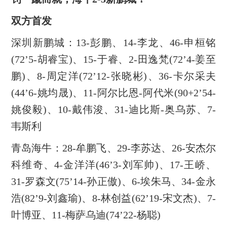
双方首发
深圳新鹏城：13-彭鹏、14-李龙、46-申桓铭
(72’5-胡睿宝)、15-于睿、2-田逸梵(72’4-姜至
鹏)、8-周定洋(72’12-张晓彬)、36-卡尔采夫
(44’6-姚均晟)、11-阿尔比恩-阿代米(90+2’54-
姚俊毅)、10-戴伟浚、31-迪比斯-奥乌苏、7-
韦斯利
青岛海牛：28-牟鹏飞、29-李苏达、26-安杰尔
科维奇、4-金洋洋(46’3-刘军帅)、17-王峤、
31-罗森文(75’14-孙正傲)、6-埃朱马、34-金永
浩(82’9-刘鑫瑜)、8-林创益(62’19-宋文杰)、7-
叶博亚、11-梅萨乌迪(74’22-杨聪)