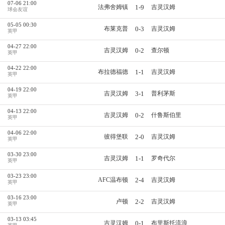
07-06 21:00
1-9
法弗舍姆镇
吉灵汉姆
球会友谊
05-05 00:30
0-3
布莱克普
吉灵汉姆
英甲
04-27 22:00
0-2
吉灵汉姆
查尔顿
英甲
04-22 22:00
1-1
布拉德福德
吉灵汉姆
英甲
04-19 22:00
3-1
吉灵汉姆
普利茅斯
英甲
04-13 22:00
0-2
吉灵汉姆
什鲁斯伯里
英甲
04-06 22:00
2-0
彼得堡联
吉灵汉姆
英甲
03-30 23:00
1-1
吉灵汉姆
罗奇代尔
英甲
03-23 23:00
2-4
AFC温布顿
吉灵汉姆
英甲
03-16 23:00
2-2
卢顿
吉灵汉姆
英甲
03-13 03:45
0-1
吉灵汉姆
布里斯托流浪