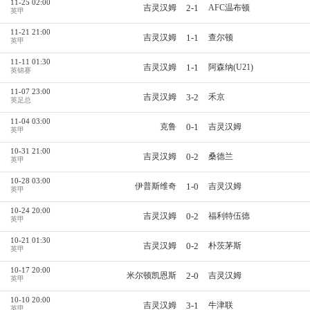
11-25 02:00
2-1
吉灵汉姆
AFC温布顿
英甲
11-21 21:00
1-1
吉灵汉姆
查尔顿
英甲
11-11 01:30
1-1
吉灵汉姆
阿森纳(U21)
英锦赛
11-07 23:00
3-2
吉灵汉姆
禾京
英足总
11-04 03:00
0-1
克鲁
吉灵汉姆
英甲
10-31 21:00
0-2
吉灵汉姆
桑德兰
英甲
10-28 03:00
1-0
伊普斯维奇
吉灵汉姆
英甲
10-24 20:00
0-2
吉灵汉姆
福利特伍德
英甲
10-21 01:30
0-2
吉灵汉姆
朴茨茅斯
英甲
10-17 20:00
2-0
米尔顿凯恩斯
吉灵汉姆
英甲
10-10 20:00
3-1
吉灵汉姆
牛津联
英甲