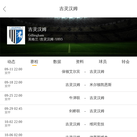
吉灵汉姆
未来赛程
吉灵汉姆
08-28 22:00
-
什鲁斯伯里
吉灵汉姆
英甲
Gillingham
英格兰 /吉灵汉姆 /1893
09-01 02:00
-
科切斯特联
吉灵汉姆
英锦赛
09-04 22:00
-
吉灵汉姆
查尔顿
英甲
动态
赛程
数据
资料
球员
转会
09-11 22:00
-
保顿艾尔宾
吉灵汉姆
英甲
09-18 22:00
-
吉灵汉姆
米尔顿凯恩斯
英甲
09-25 22:00
-
牛津联
吉灵汉姆
英甲
09-29 02:45
-
剑桥联
吉灵汉姆
英甲
10-02 22:00
-
吉灵汉姆
维冈竞技
英甲
10-06 02:00