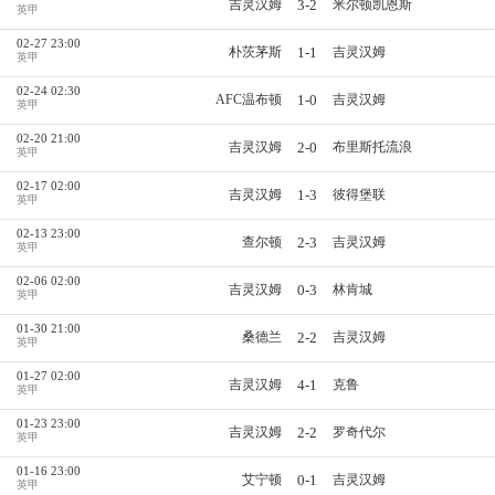
3-2
吉灵汉姆
米尔顿凯恩斯
英甲
02-27 23:00
1-1
朴茨茅斯
吉灵汉姆
英甲
02-24 02:30
1-0
AFC温布顿
吉灵汉姆
英甲
02-20 21:00
2-0
吉灵汉姆
布里斯托流浪
英甲
02-17 02:00
1-3
吉灵汉姆
彼得堡联
英甲
02-13 23:00
2-3
查尔顿
吉灵汉姆
英甲
02-06 02:00
0-3
吉灵汉姆
林肯城
英甲
01-30 21:00
2-2
桑德兰
吉灵汉姆
英甲
01-27 02:00
4-1
吉灵汉姆
克鲁
英甲
01-23 23:00
2-2
吉灵汉姆
罗奇代尔
英甲
01-16 23:00
0-1
艾宁顿
吉灵汉姆
英甲