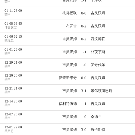
1-1
吉灵汉姆
牛津联
英甲
01-11 23:00
0-0
彼得堡联
吉灵汉姆
英甲
01-08 03:45
0-2
布罗雷
吉灵汉姆
球会友谊
01-06 02:15
0-2
吉灵汉姆
西汉姆联
英足总
01-01 23:00
1-1
吉灵汉姆
朴茨茅斯
英甲
12-29 21:00
1-0
吉灵汉姆
罗奇代尔
英甲
12-26 23:00
0-0
伊普斯维奇
吉灵汉姆
英甲
12-21 21:00
3-1
吉灵汉姆
米尔顿凯恩斯
英甲
12-14 23:00
1-1
福利特伍德
吉灵汉姆
英甲
12-07 23:00
1-0
吉灵汉姆
桑德兰
英甲
12-01 22:00
3-0
吉灵汉姆
唐卡斯特
英足总