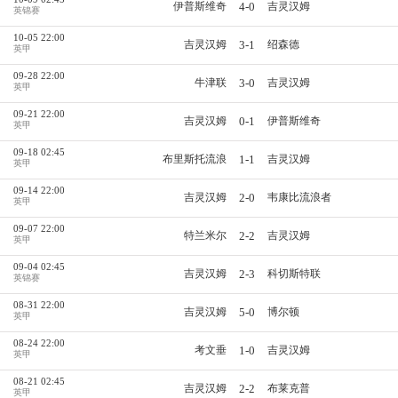
4-0
伊普斯维奇
吉灵汉姆
英锦赛
10-05 22:00
3-1
吉灵汉姆
绍森德
英甲
09-28 22:00
3-0
牛津联
吉灵汉姆
英甲
09-21 22:00
0-1
吉灵汉姆
伊普斯维奇
英甲
09-18 02:45
1-1
布里斯托流浪
吉灵汉姆
英甲
09-14 22:00
2-0
吉灵汉姆
韦康比流浪者
英甲
09-07 22:00
2-2
特兰米尔
吉灵汉姆
英甲
09-04 02:45
2-3
吉灵汉姆
科切斯特联
英锦赛
08-31 22:00
5-0
吉灵汉姆
博尔顿
英甲
08-24 22:00
1-0
考文垂
吉灵汉姆
英甲
08-21 02:45
2-2
吉灵汉姆
布莱克普
英甲