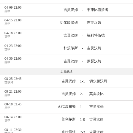
04-09 22:00
-
吉灵汉姆
韦康比流浪者
英甲
04-15 22:00
-
切尔滕汉姆
吉灵汉姆
英甲
04-18 22:00
-
吉灵汉姆
福利特伍德
英甲
04-23 22:00
-
朴茨茅斯
吉灵汉姆
英甲
04-30 22:00
-
吉灵汉姆
罗瑟汉姆
英甲
历史战绩
08-25 02:45
1-1
吉灵汉姆
切尔滕汉姆
英联杯
08-21 22:00
2-1
吉灵汉姆
莫雷坎比
英甲
08-18 02:45
1-1
AFC温布顿
吉灵汉姆
英甲
08-14 22:00
1-0
普利茅斯
吉灵汉姆
英甲
08-11 02:30
2-2
克拉雷镇
吉灵汉姆