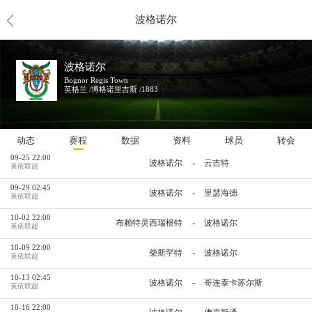
波格诺尔
未来赛程
波格诺尔
09-11 22:00
-
波格诺尔
卡尔夏登
英依联超
Bognor Regis Town
英格兰 /博格诺里吉斯 /1883
09-15 02:45
-
贺森
波格诺尔
英依联超
09-18 22:00
-
波特斯
波格诺尔
英依联超
动态
赛程
数据
资料
球员
转会
09-25 22:00
-
波格诺尔
云吉特
英依联超
09-29 02:45
-
波格诺尔
里瑟海德
英依联超
10-02 22:00
-
布赖特灵西瑞根特
波格诺尔
英依联超
10-09 22:00
-
柴斯罕特
波格诺尔
英依联超
10-13 02:45
-
波格诺尔
哥连泰卡苏尔斯
英依联超
10-16 22:00