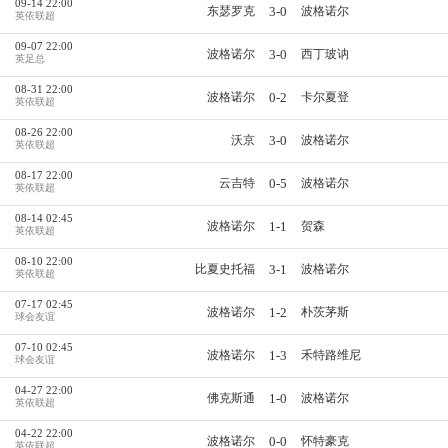
09-14 22:00
3-0
东瑟罗克
波格诺尔
英依联超
09-07 22:00
3-0
波格诺尔
西丁玻讷
英足总
08-31 22:00
0-2
波格诺尔
卡尔夏登
英依联超
08-26 22:00
3-0
沃京
波格诺尔
英依联超
08-17 22:00
0-5
云吉特
波格诺尔
英依联超
08-14 02:45
1-1
波格诺尔
贺森
英依联超
08-10 22:00
3-1
比夏史托福
波格诺尔
英依联超
07-17 02:45
1-2
波格诺尔
朴茨茅斯
球会友谊
07-10 02:45
1-3
波格诺尔
禾特路维尼
球会友谊
04-27 22:00
1-0
佛克斯通
波格诺尔
英依联超
04-22 22:00
0-0
波格诺尔
怀特豪克
英依联超