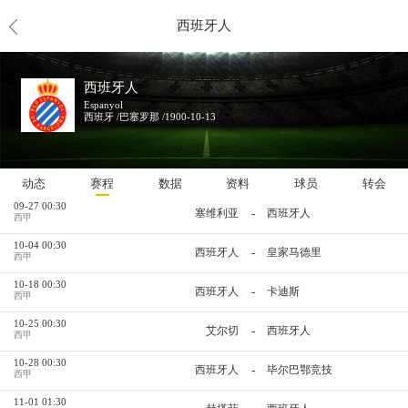
西班牙人
未来赛程
西班牙人
09-12 20:00
-
西班牙人
马德里竞技
西甲
Espanyol
西班牙 /巴塞罗那 /1900-10-13
09-20 00:30
-
皇家贝蒂斯
西班牙人
西甲
09-23 00:30
-
西班牙人
阿拉维斯
西甲
动态
赛程
数据
资料
球员
转会
09-27 00:30
-
塞维利亚
西班牙人
西甲
10-04 00:30
-
西班牙人
皇家马德里
西甲
10-18 00:30
-
西班牙人
卡迪斯
西甲
10-25 00:30
-
艾尔切
西班牙人
西甲
10-28 00:30
-
西班牙人
毕尔巴鄂竞技
西甲
11-01 01:30