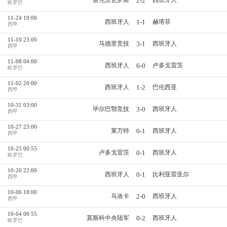
2-2
费伦茨瓦罗斯
西班牙人
欧罗巴
11-24 19:00
1-1
西班牙人
赫塔菲
西甲
11-10 23:00
3-1
马德里竞技
西班牙人
西甲
11-08 04:00
6-0
西班牙人
卢多戈雷茨
欧罗巴
11-02 20:00
1-2
西班牙人
巴伦西亚
西甲
10-31 03:00
3-0
毕尔巴鄂竞技
西班牙人
西甲
10-27 23:00
0-1
莱万特
西班牙人
西甲
10-25 00:55
0-1
卢多戈雷茨
西班牙人
欧罗巴
10-20 22:00
0-1
西班牙人
比利亚雷亚尔
西甲
10-06 18:00
2-0
马洛卡
西班牙人
西甲
10-04 00:55
0-2
莫斯科中央陆军
西班牙人
欧罗巴