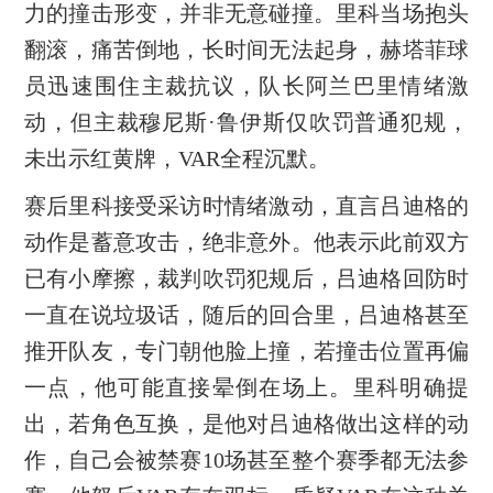
力的撞击形变，并非无意碰撞。里科当场抱头
翻滚，痛苦倒地，长时间无法起身，赫塔菲球
员迅速围住主裁抗议，队长阿兰巴里情绪激
动，但主裁穆尼斯·鲁伊斯仅吹罚普通犯规，
未出示红黄牌，VAR全程沉默。
赛后里科接受采访时情绪激动，直言吕迪格的
动作是蓄意攻击，绝非意外。他表示此前双方
已有小摩擦，裁判吹罚犯规后，吕迪格回防时
一直在说垃圾话，随后的回合里，吕迪格甚至
推开队友，专门朝他脸上撞，若撞击位置再偏
一点，他可能直接晕倒在场上。里科明确提
出，若角色互换，是他对吕迪格做出这样的动
作，自己会被禁赛10场甚至整个赛季都无法参