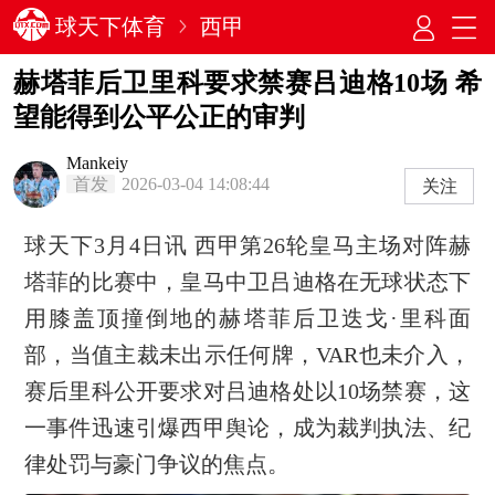
球天下体育
西甲
赫塔菲后卫里科要求禁赛吕迪格10场 希
望能得到公平公正的审判
Mankeiy
首发
2026-03-04 14:08:44
关注
球天下3月4日讯 西甲第26轮皇马主场对阵赫
塔菲的比赛中，皇马中卫吕迪格在无球状态下
用膝盖顶撞倒地的赫塔菲后卫迭戈·里科面
部，当值主裁未出示任何牌，VAR也未介入，
赛后里科公开要求对吕迪格处以10场禁赛，这
一事件迅速引爆西甲舆论，成为裁判执法、纪
律处罚与豪门争议的焦点。