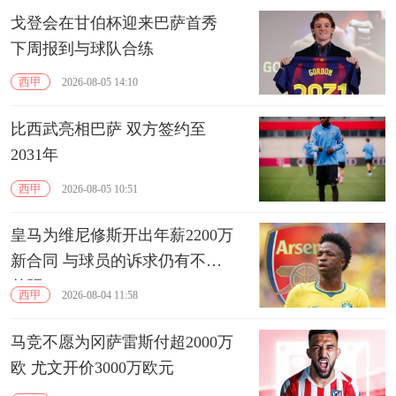
戈登会在甘伯杯迎来巴萨首秀
下周报到与球队合练
西甲
2026-08-05 14:10
比西武亮相巴萨 双方签约至
2031年
西甲
2026-08-05 10:51
皇马为维尼修斯开出年薪2200万
新合同 与球员的诉求仍有不小
差距
西甲
2026-08-04 11:58
马竞不愿为冈萨雷斯付超2000万
欧 尤文开价3000万欧元