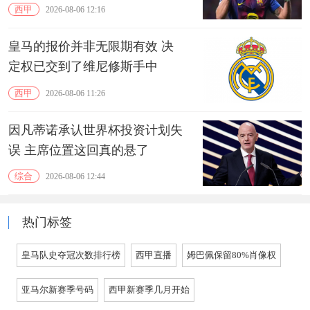
西甲
2026-08-06 12:16
皇马的报价并非无限期有效 决
定权已交到了维尼修斯手中
西甲
2026-08-06 11:26
因凡蒂诺承认世界杯投资计划失
误 主席位置这回真的悬了
综合
2026-08-06 12:44
热门标签
皇马队史夺冠次数排行榜
西甲直播
姆巴佩保留80%肖像权
亚马尔新赛季号码
西甲新赛季几月开始