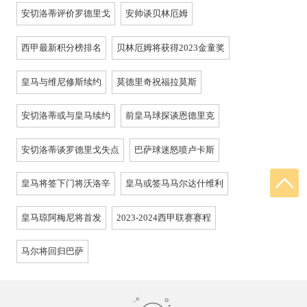
安切洛蒂评价罗德里戈
安帅谈贝林厄姆
西甲最新积分榜排名
贝林厄姆将获得2023金童奖
皇马与维尼修斯续约
莫德里奇祝福拉莫斯
安切洛蒂或与皇马续约
前皇马球探谈恩德里克
安切洛蒂谈罗德里戈失点
巴萨球迷怒喷卢卡斯
皇马将签下门将沃洛辛
皇马或签马马尔达什维利
皇马琼阿梅尼将首发
2023-2024西甲联赛赛程
马尔将回归巴萨