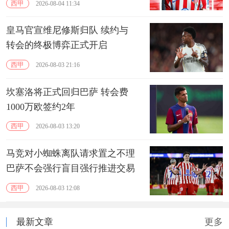
西甲
2026-08-04 11:34
皇马官宣维尼修斯归队 续约与
转会的终极博弈正式开启
西甲
2026-08-03 21:16
坎塞洛将正式回归巴萨 转会费
1000万欧签约2年
西甲
2026-08-03 13:20
马竞对小蜘蛛离队请求置之不理
巴萨不会强行盲目强行推进交易
西甲
2026-08-03 12:08
最新文章
更多