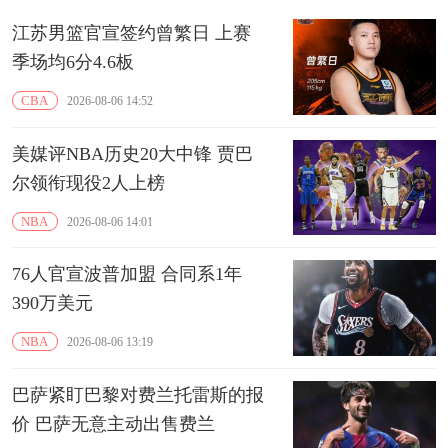
江苏男篮官宣签约曾繁日 上赛
季场均6分4.6板
CBA
2026-08-06 14:52
美媒评NBA历史20大中锋 贾巴
尔领衔现役2人上榜
NBA
2026-08-06 14:01
76人官宣波普加盟 合同系1年
390万美元
NBA
2026-08-06 13:19
巴萨紧盯巴黎对费兰托雷斯的报
价 巴萨无意主动出售费兰