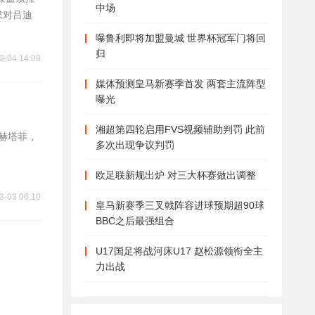
中场
求对吕迪
曝鲁利即将加盟曼城 世界杯冠军门将回
归
3-04 14:08
媒体预测皇马新赛季首发 两套主流阵型
曝光
湘超第四轮启用FVS视频辅助判罚 此前
敌赫塔菲，
多次出现争议判罚
欧足联新规出炉 对三大杯赛做出调整
3-03 06:10
皇马新赛季三叉戟阵容进球预期超90球
BBC之后最强组合
U17国足将战河床U17 赵松源领衔全主
力出战