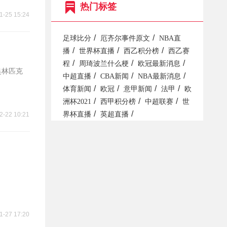
热门标签
1-25 15:24
/
/
足球比分
厄齐尔事件原文
NBA直
/
/
/
播
世界杯直播
西乙积分榜
西乙赛
/
/
/
程
周琦波兰什么梗
欧冠最新消息
奥林匹克
/
/
/
中超直播
CBA新闻
NBA最新消息
/
/
/
/
体育新闻
欧冠
意甲新闻
法甲
欧
/
/
/
洲杯2021
西甲积分榜
中超联赛
世
/
/
界杯直播
英超直播
2-22 10:21
1-27 17:20