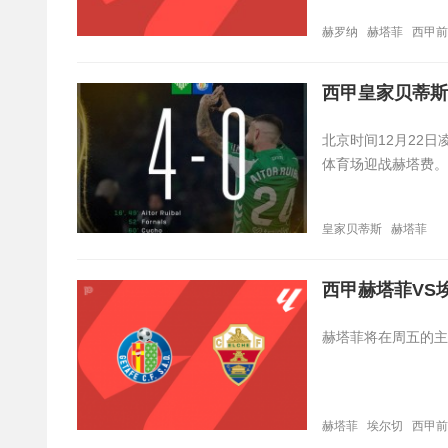
赫罗纳
赫塔菲
西甲前
西甲皇家贝蒂斯
北京时间12月22日
体育场迎战赫塔费。
皇家贝蒂斯
赫塔菲
西甲赫塔菲VS
赫塔菲将在周五的主
赫塔菲
埃尔切
西甲前