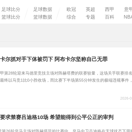
足球比分
足球数据
欧冠
英超
西甲
意
篮球比分
篮球数据
综合
专题
百科
NB
卡尔抓对手下体被罚下 阿布卡尔坚称自己无罪
 西甲第28轮迎来马德里竞技主场对阵赫塔费的联赛较量，这场关乎联赛排
最终以马竞1比0小胜收场，而比赛下半场第55分钟发生的极端违规事件
2026-0
要求禁赛吕迪格10场 希望能得到公平公正的审判
西甲第26轮皇马主场对阵赫塔菲的比赛中，皇马中卫吕迪格在无球状态下用