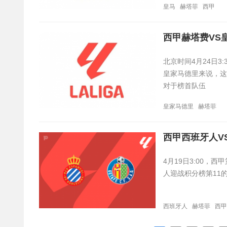
皇马
赫塔菲
西甲
西甲赫塔费VS
北京时间4月24日
皇家马德里来说，这
对于榜首队伍
皇家马德里
赫塔菲
西甲西班牙人V
4月19日3:00，
人迎战积分榜第11
西班牙人
赫塔菲
西甲