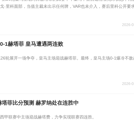
戈·里科面部，当值主裁未出示任何牌，VAR也未介入，赛后里科公开要
2026-0
0-1赫塔菲 皇马遭遇两连败
甲第26轮展开一场争夺，皇马主场迎战赫塔菲。最终，皇马主场0-1爆冷不
2026-0
赫塔菲比分预测 赫罗纳处在连胜中
西甲联赛中主场迎战赫塔费，力争实现联赛四连胜。