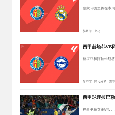
皇家马德里将在本周
赫塔菲
皇马
西甲赫塔菲VS
赫塔菲和阿拉维斯将
赫塔菲
阿拉维斯
西甲
西甲球迷披巴勒
在西甲联赛第5轮，