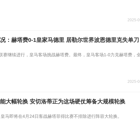
2025-0
况：赫塔费0-1皇家马德里 居勒尔世界波恩德里克失单刀
西甲联赛继续进行，皇马客场挑战赫塔费。最终，皇马客场1-0力克赫塔费，
2025-0
能大幅轮换 安切洛蒂正为这场硬仗筹备大规模轮换
道，皇马即将在4月24日客战赫塔菲得比赛不排除进行阵容大轮换。