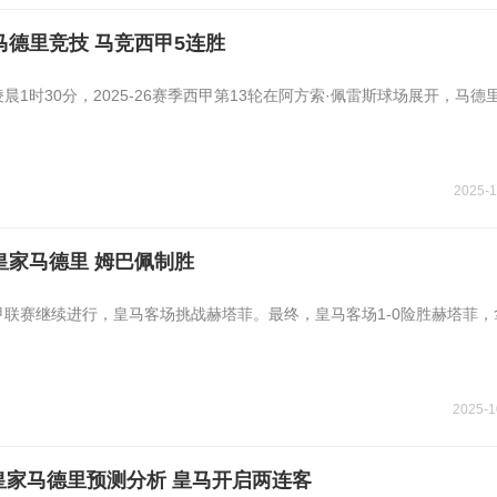
马德里竞技 马竞西甲5连胜
凌晨1时30分，2025-26赛季西甲第13轮在阿方索·佩雷斯球场展开，马德
2025-1
1皇家马德里 姆巴佩制胜
，西甲联赛继续进行，皇马客场挑战赫塔菲。最终，皇马客场1-0险胜赫塔菲
2025-1
皇家马德里预测分析 皇马开启两连客