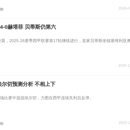
2026-0
瞻
4-0赫塔菲 贝蒂斯仍第六
凌晨，2025-26赛季西甲联赛第17轮继续进行，皇家贝蒂斯坐镇塞维利亚
2025-1
埃尔切预测分析 不相上下
场比赛中迎战埃尔切，力图在西甲连续失利后反弹。
2025-1
瞻