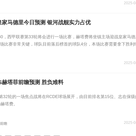
2025-0
皇家马德里今日预测 银河战舰实力占优
3:30，西甲联赛第33轮将会进行一场比赛，赫塔费将坐镇主场迎战皇家马
场比赛非常关键，球队目前落后榜首的球队4分，本场比赛需要拿下胜利
2025-0
S赫塔菲前瞻预测 胜负难料
西甲第32轮的一场焦点战将在RCDE球场展开，由目前排名第15位、志在保
的赫塔费。
2025-0
前瞻