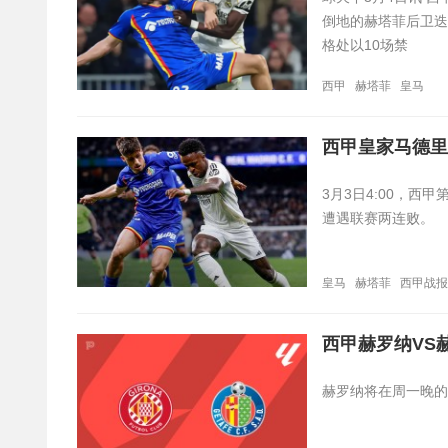
倒地的赫塔菲后卫迭
格处以10场禁
西甲
赫塔菲
皇马
西甲皇家马德里
3月3日4:00，西
遭遇联赛两连败。
皇马
赫塔菲
西甲战报
西甲赫罗纳VS
赫罗纳将在周一晚的