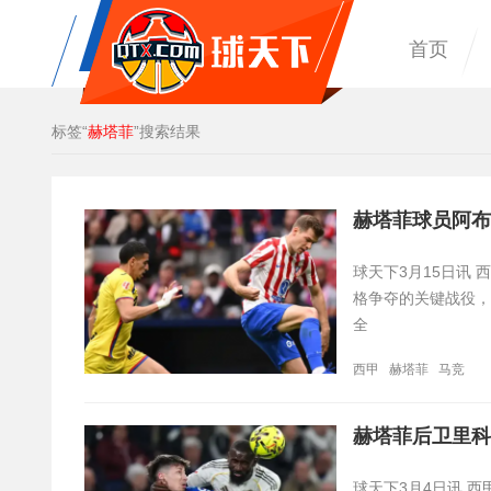
首页
标签“
赫塔菲
”搜索结果
赫塔菲球员阿布
球天下3月15日讯
格争夺的关键战役，
全
西甲
赫塔菲
马竞
赫塔菲后卫里科
球天下3月4日讯 