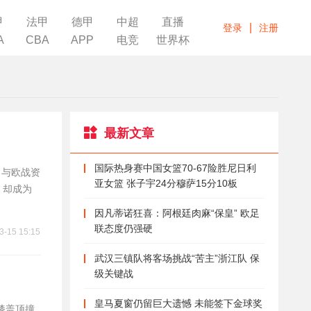
甲
法甲
德甲
中超
直播
|
登录
注册
A
CBA
APP
电竞
世界杯
最新文章
国际热身赛中国女篮70-67险胜尼日利
名与欧战资
亚女篮 张子宇24分穆萨15分10板
，却成为
因凡蒂诺狂喜：阿根廷肉麻“保皇” 欧足
联态度仍强硬
3-15 15:15
武汉三镇队将客场挑战“苦主”浙江队 保
级关键战
皇马夏窗仍留巨大遗憾 未能签下金球奖
膝盖顶撞