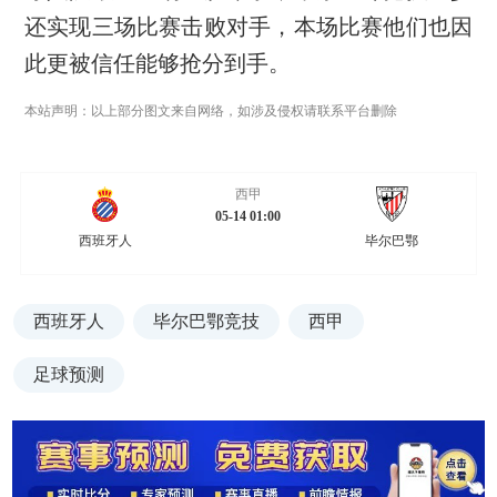
还实现三场比赛击败对手，本场比赛他们也因
此更被信任能够抢分到手。
本站声明：以上部分图文来自网络，如涉及侵权请联系平台删除
西甲
05-14 01:00
西班牙人
毕尔巴鄂
西班牙人
毕尔巴鄂竞技
西甲
足球预测