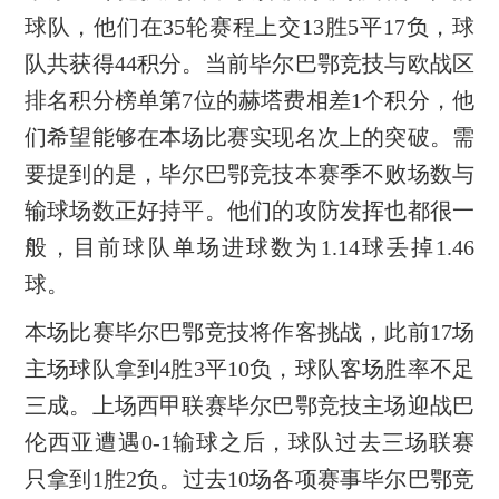
球队，他们在35轮赛程上交13胜5平17负，球
队共获得44积分。当前毕尔巴鄂竞技与欧战区
排名积分榜单第7位的赫塔费相差1个积分，他
们希望能够在本场比赛实现名次上的突破。需
要提到的是，毕尔巴鄂竞技本赛季不败场数与
输球场数正好持平。他们的攻防发挥也都很一
般，目前球队单场进球数为1.14球丢掉1.46
球。
本场比赛毕尔巴鄂竞技将作客挑战，此前17场
主场球队拿到4胜3平10负，球队客场胜率不足
三成。上场西甲联赛毕尔巴鄂竞技主场迎战巴
伦西亚遭遇0-1输球之后，球队过去三场联赛
只拿到1胜2负。过去10场各项赛事毕尔巴鄂竞