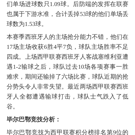
们单场进球数只1.09球。后防端的发挥在联赛
也属于下游水准，合计丢掉53球的他们单场丢
球数为1.53球。
本赛季西班牙人的主场抢分能力不错，他们在
17场主场收获6胜4平7负，球队主场胜率不足
四成。上场西甲联赛西班牙人客战塞维利亚遭
遇1-2输球之后，球队过去10场各项赛事一胜
难求，期间还输掉了六场比赛，球队近期的抢
分势头令人非常失望。最近两场西甲联赛西班
牙人全都遭遇输球打击，球队士气跌入了低
谷。
毕尔巴鄂竞技分析：
毕尔巴鄂竞技为西甲联赛积分榜排名第9位的