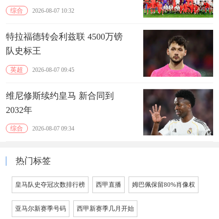
综合
2026-08-07 10:32
特拉福德转会利兹联 4500万镑
队史标王
英超
2026-08-07 09:45
维尼修斯续约皇马 新合同到
2032年
综合
2026-08-07 09:34
热门标签
皇马队史夺冠次数排行榜
西甲直播
姆巴佩保留80%肖像权
亚马尔新赛季号码
西甲新赛季几月开始