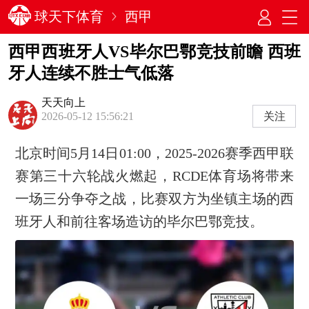
球天下体育
西甲
西甲西班牙人VS毕尔巴鄂竞技前瞻 西班
牙人连续不胜士气低落
天天向上
关注
2026-05-12 15:56:21
北京时间5月14日01:00，2025-2026赛季西甲联
赛第三十六轮战火燃起，RCDE体育场将带来
一场三分争夺之战，比赛双方为坐镇主场的西
班牙人和前往客场造访的毕尔巴鄂竞技。