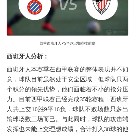
西甲西班牙人VS毕尔巴鄂竞技前瞻
西班牙人分析：
西班牙人本赛季在西甲联赛的整体表现并不如
意，球队目前虽然处于安全区域，但球队只两
个积分的领先优势，他们面临着不小的抢分压
力。目前西甲联赛已经完成35轮赛程，西班牙
人共上交10胜9平16负，球队不败场数只多出
输球场数三场而已。与此同时，球队的攻击端
发挥也未能上交理想成绩，合计打入38球的他