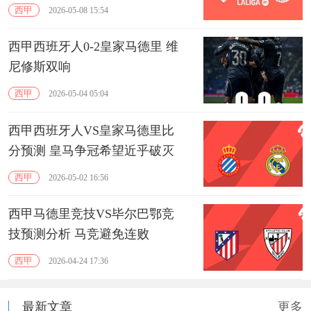
西甲
2026-05-08 15:54
西甲西班牙人0-2皇家马德里 维
尼修斯双响
西甲
2026-05-04 05:04
西甲西班牙人VS皇家马德里比
分预测 皇马争冠希望近乎破灭
西甲
2026-05-02 16:56
西甲马德里竞技VS毕尔巴鄂竞
技预测分析 马竞避免连败
西甲
2026-04-24 17:36
最新文章
更多