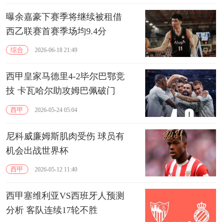
曝余嘉豪下赛季将继续被租借
西乙联赛首赛季场均9.4分
综合
2026-06-18 21:49
西甲皇家马德里4-2毕尔巴鄂竞
技 卡瓦哈尔助攻姆巴佩破门
西甲
2026-05-24 05:04
尼科威廉姆斯肌肉受伤 球员有
机会出战世界杯
西甲
2026-05-12 11:40
西甲塞维利亚VS西班牙人预测
分析 客队连续17轮不胜