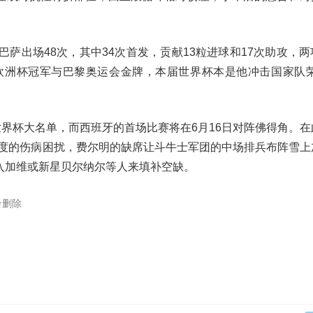
萨出场48次，其中34次首发，贡献13粒进球和17次助攻，
了欧洲杯冠军与巴黎奥运会金牌，本届世界杯本是他冲击国家队荣
世界杯大名单，而西班牙的首场比赛将在6月16日对阵佛得角。在
程度的伤病困扰，费尔明的缺席让斗牛士军团的中场排兵布阵雪上
入加维或新星贝尔纳尔等人来填补空缺。
台删除