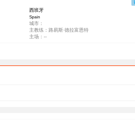
西班牙
Spain
城市：
主教练：路易斯·德拉富恩特
主场：--