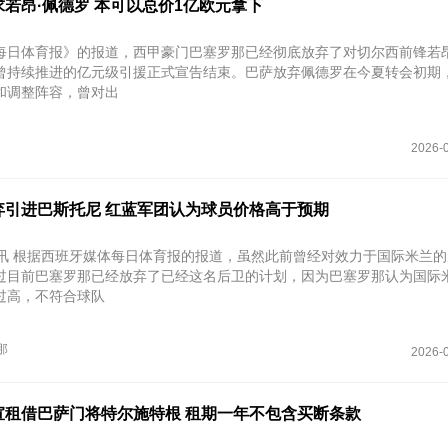
若昂·佩德罗 本可以总价1亿欧元拿下
每日体育报》的报道，西甲豪门巴塞罗那已经彻底放弃了对切尔西前锋若昂
曾持续推进的亿元级引援正式宣告结束。巴萨放弃佩德罗在今夏转会初期
和调整阵容，曾对出
2026-0
弃引进巴斯托尼 红蓝军团认为球员价格高于预期
日讯 根据西班牙媒体每日体育报的报道，虽然此前曾经对效力于国际米兰
过目前巴塞罗那已经放弃了已经这名后卫的计划，因为巴塞罗那认为国际
过高，不符合球队
那
2026-0
宣租借巴萨门将特尔施特根 租期一年不包含买断条款