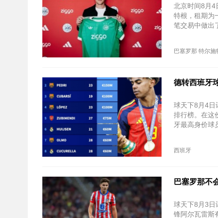
北京时间8月
特根，租期为
笔交易中做出
巴塞罗那
特尔施
德转西班牙
球天下8月4
排行榜。在这
牙最高身价球
西班牙
巴塞罗那不
球天下8月3
锋阿尔瓦雷斯