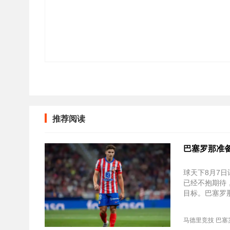
推荐阅读
巴塞罗那准
球天下8月7
已经不抱期待
目标。巴塞罗
马德里竞技
巴塞