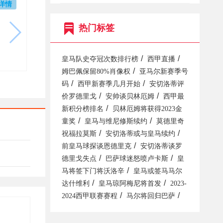
详情
热门标签
/
/
皇马队史夺冠次数排行榜
西甲直播
/
姆巴佩保留80%肖像权
亚马尔新赛季号
/
/
码
西甲新赛季几月开始
安切洛蒂评
/
/
价罗德里戈
安帅谈贝林厄姆
西甲最
/
新积分榜排名
贝林厄姆将获得2023金
/
/
童奖
皇马与维尼修斯续约
莫德里奇
/
/
祝福拉莫斯
安切洛蒂或与皇马续约
/
前皇马球探谈恩德里克
安切洛蒂谈罗
/
/
德里戈失点
巴萨球迷怒喷卢卡斯
皇
/
马将签下门将沃洛辛
皇马或签马马尔
/
/
达什维利
皇马琼阿梅尼将首发
2023-
/
/
2024西甲联赛赛程
马尔将回归巴萨