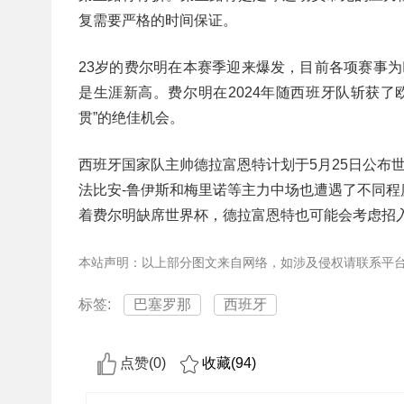
复需要严格的时间保证。
23岁的费尔明在本赛季迎来爆发，目前各项赛事为巴
是生涯新高。费尔明在2024年随西班牙队斩获
贯”的绝佳机会。
西班牙国家队主帅德拉富恩特计划于5月25日公布
法比安-鲁伊斯和梅里诺等主力中场也遭遇了不同
着费尔明缺席世界杯，德拉富恩特也可能会考虑招
本站声明：以上部分图文来自网络，如涉及侵权请联系平
标签:
巴塞罗那
西班牙
点赞(
0
)
收藏(
94
)