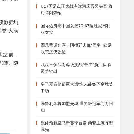
U17国足点球大战淘汰河床晋级决赛 将
对阵阿森纳
两项数据均
国际热身赛中国女篮70-67险胜尼日利
誉“大满
亚女篮
因凡蒂诺狂喜：阿根廷肉麻“保皇” 欧足
联态度仍强硬
此之前，
加霜。随
武汉三镇队将客场挑战“苦主”浙江队 保
级关键战
皇马夏窗仍留巨大遗憾 未能签下金球奖
中场
曝鲁利即将加盟曼城 世界杯冠军门将回
归
媒体预测皇马新赛季首发 两套主流阵型
曝光