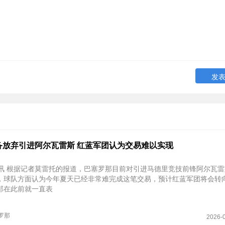
备放弃引进阿尔瓦雷斯 红蓝军团认为交易难以实现
日讯 根据记者莫雷托的报道，巴塞罗那目前对引进马德里竞技前锋阿尔瓦
，球队方面认为今年夏天已经非常难完成这笔交易，预计红蓝军团将会转
那在此前就一直表
罗那
2026-0