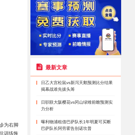
最新文章
日乙大宫松鼠vs新泻天鹅预测比分结果
揭幕战谁先拔头筹
日职联大阪樱花vs冈山绿雉前瞻预测实
力分析
曝利物浦租借巴萨队长1年明夏可买断
诊为右脚
巴萨队长阿劳霍告别诺坎普
抗训练恢