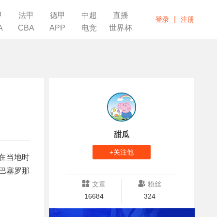
甲
法甲
德甲
中超
直播
|
登录
注册
A
CBA
APP
电竞
世界杯
甜瓜
+关注他
在当地时
巴塞罗那
文章
粉丝
16684
324