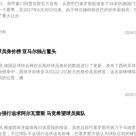
4日，荷甲豪门阿贾克斯官方宣布，从西甲巴塞罗那租借签下34岁的德国门
一个赛季，至2027年6月30日结束。由于特尔施特根在巴萨的年薪较高，
了重大让步
特根
2026-0
球员身价榜 亚马尔独占鳌头
日讯 德国足球转会网在近期对球员身价的数据进行了更新，发布了西班牙
份榜单中，西班牙前锋亚马尔以2.2亿欧元的身价高居榜首，这名前锋继
员的位置，佩
2026-0
会强行追求阿尔瓦雷斯 马竞希望球员留队
日讯 根据西班牙媒体每日体育报的报道，虽然目前巴塞罗那对效力于马德
有意，不过球队不会强行追求这名前锋，巴塞罗那方面认为球队目前的锋