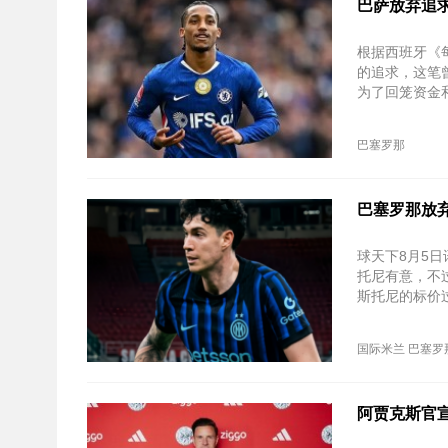
巴萨放弃追求
根据西班牙《
的追求，这笔
为了回笼资金
巴塞罗那
巴塞罗那放
球天下8月5
托尼有意，不
斯托尼的标价
国际米兰
巴塞罗
阿贾克斯官