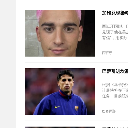
加维兑现染
西班牙国脚、
兑现了他在美
有信”，用实
西班牙
巴萨引进坎
根据《马卡报
计最快将在下
任务，目前该
巴塞罗那