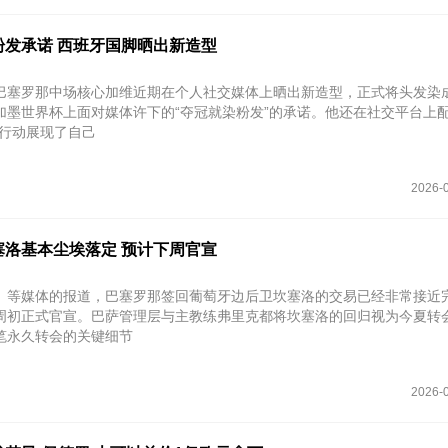
粉发承诺 西班牙国脚晒出新造型
巴塞罗那中场核心加维近期在个人社交媒体上晒出新造型，正式将头发染
加墨世界杯上面对媒体许下的“夺冠就染粉发”的承诺。他还在社交平台上配
际行动展现了自己
2026-0
塞洛基本尘埃落定 预计下周官宣
》等媒体的报道，巴塞罗那签回葡萄牙边后卫坎塞洛的交易已经非常接近
周初正式官宣。巴萨管理层与主教练弗里克都将坎塞洛的回归视为今夏转
笔永久转会的关键细节
2026-0