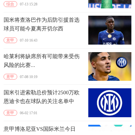
综合
07-13 15:28
国米将查洛巴作为后防引援首选
球员可能今夏离开切尔西
意甲
07-10 16:43
哈莱利将‌缺席所有可能带来受伤
风险的比赛...
意甲
07-08 10:19
国米引进索勒总价预计2500万欧
恩迪卡也在球队的关注名单中
意甲
06-02 17:01
意甲博洛尼亚VS国际米兰今日