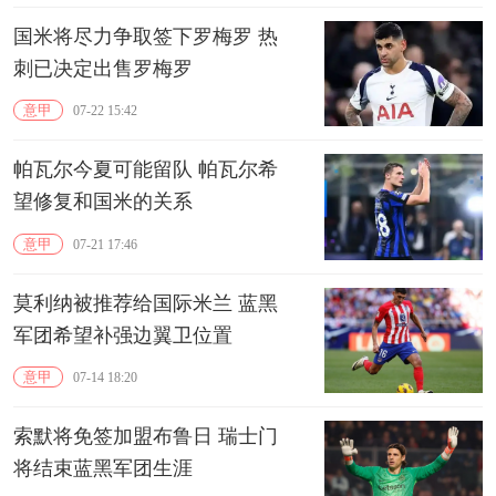
国米将尽力争取签下罗梅罗 热
刺已决定出售罗梅罗
意甲
07-22 15:42
帕瓦尔今夏可能留队 帕瓦尔希
望修复和国米的关系
意甲
07-21 17:46
莫利纳被推荐给国际米兰 蓝黑
军团希望补强边翼卫位置
意甲
07-14 18:20
索默将免签加盟布鲁日 瑞士门
将结束蓝黑军团生涯