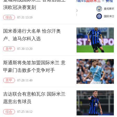
演欧冠决赛复刻
综合
07-31 13:19
国米香港行大名单 恰尔汗奥
卢、迪马尔科入选
意甲
07-30 13:20
斯通斯将免签加盟国际米兰 意
甲豪门击败多个竞争对手
意甲
07-28 11:49
吉达联合有意帕瓦尔 国际米兰
愿意出售球员
综合
07-25 16:12