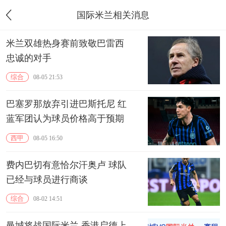
国际米兰相关消息
米兰双雄热身赛前致敬巴雷西
忠诚的对手
综合
08-05 21:53
巴塞罗那放弃引进巴斯托尼 红
蓝军团认为球员价格高于预期
西甲
08-05 16:50
费内巴切有意恰尔汗奥卢 球队
已经与球员进行商谈
综合
08-02 14:51
曼城将战国际米兰 香港启德上