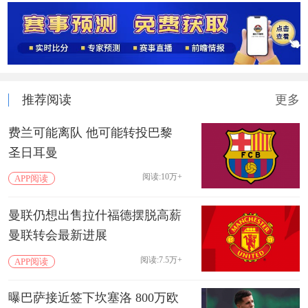
推荐阅读
更多
费兰可能离队 他可能转投巴黎
圣日耳曼
阅读:10万+
APP阅读
曼联仍想出售拉什福德摆脱高薪
曼联转会最新进展
阅读:7.5万+
APP阅读
曝巴萨接近签下坎塞洛 800万欧