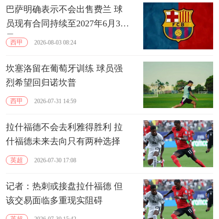
巴萨明确表示不会出售费兰 球
员现有合同持续至2027年6月30
日
西甲
2026-08-03 08:24
坎塞洛留在葡萄牙训练 球员强
烈希望回归诺坎普
西甲
2026-07-31 14:59
拉什福德不会去利雅得胜利 拉
什福德未来去向只有两种选择
英超
2026-07-30 17:08
记者：热刺或接盘拉什福德 但
该交易面临多重现实阻碍
英超