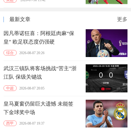
2026-07-30 15:42
最新文章
更多
因凡蒂诺狂喜：阿根廷肉麻“保
皇” 欧足联态度仍强硬
综合
2026-08-07 20:26
武汉三镇队将客场挑战“苦主”浙
江队 保级关键战
中超
2026-08-07 20:05
皇马夏窗仍留巨大遗憾 未能签
下金球奖中场
西甲
2026-08-07 19:37