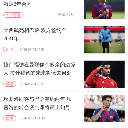
敲定2年合同
阅读:3.2万+
APP阅读
比西武亮相巴萨 双方签约至
2031年
西甲
2026-08-05 10:51
拉什福德在曼联像个多余的边缘
人 拉什福德的未来将该去何处
英超
2026-08-04 10:53
坎塞洛即将与巴萨签约两年 坎
塞洛的转会谈判即将画上句号
西甲
2026-08-03 11:36