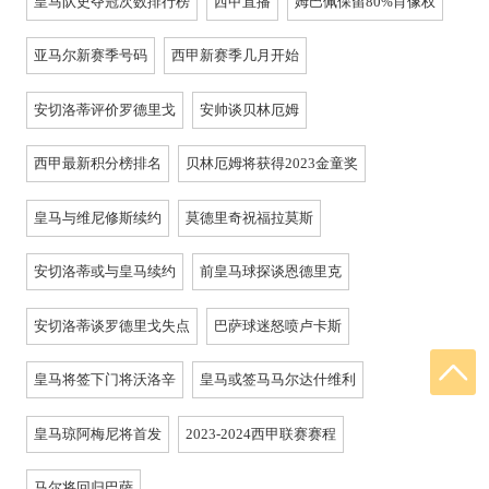
皇马队史夺冠次数排行榜
西甲直播
姆巴佩保留80%肖像权
亚马尔新赛季号码
西甲新赛季几月开始
安切洛蒂评价罗德里戈
安帅谈贝林厄姆
西甲最新积分榜排名
贝林厄姆将获得2023金童奖
皇马与维尼修斯续约
莫德里奇祝福拉莫斯
安切洛蒂或与皇马续约
前皇马球探谈恩德里克
安切洛蒂谈罗德里戈失点
巴萨球迷怒喷卢卡斯
皇马将签下门将沃洛辛
皇马或签马马尔达什维利
皇马琼阿梅尼将首发
2023-2024西甲联赛赛程
马尔将回归巴萨