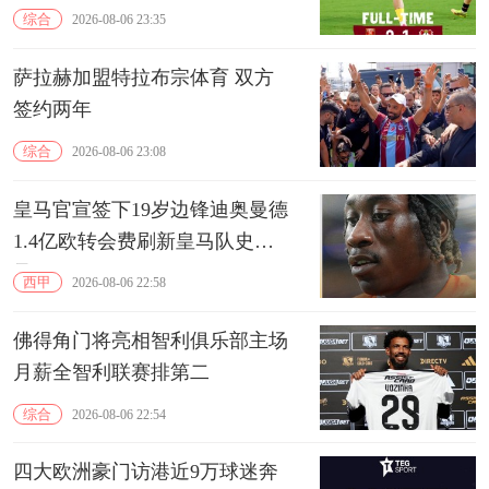
综合
2026-08-06 23:35
萨拉赫加盟特拉布宗体育 双方
签约两年
综合
2026-08-06 23:08
皇马官宣签下19岁边锋迪奥曼德
1.4亿欧转会费刷新皇马队史纪
录
西甲
2026-08-06 22:58
佛得角门将亮相智利俱乐部主场
月薪全智利联赛排第二
综合
2026-08-06 22:54
四大欧洲豪门访港近9万球迷奔