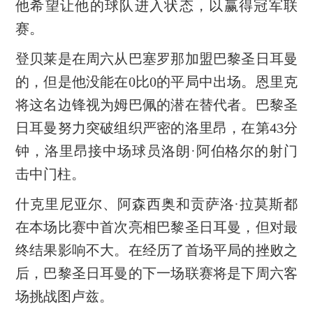
他希望让他的球队进入状态，以赢得冠军联
赛。
登贝莱是在周六从巴塞罗那加盟巴黎圣日耳曼
的，但是他没能在0比0的平局中出场。恩里克
将这名边锋视为姆巴佩的潜在替代者。巴黎圣
日耳曼努力突破组织严密的洛里昂，在第43分
钟，洛里昂接中场球员洛朗·阿伯格尔的射门
击中门柱。
什克里尼亚尔、阿森西奥和贡萨洛·拉莫斯都
在本场比赛中首次亮相巴黎圣日耳曼，但对最
终结果影响不大。在经历了首场平局的挫败之
后，巴黎圣日耳曼的下一场联赛将是下周六客
场挑战图卢兹。