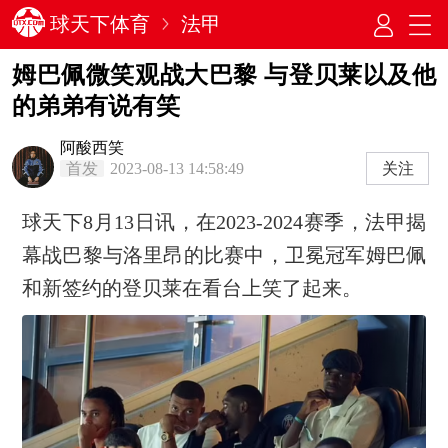
球天下体育
法甲
姆巴佩微笑观战大巴黎 与登贝莱以及他
的弟弟有说有笑
阿酸西笑
首发
2023-08-13 14:58:49
关注
球天下8月13日讯，在2023-2024赛季，法甲揭
幕战巴黎与洛里昂的比赛中，卫冕冠军姆巴佩
和新签约的登贝莱在看台上笑了起来。