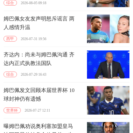
综合
2026-08-05 09:18
姆巴佩女友发声明怒斥谣言 两
人感情升温
西甲
2026-07-31 19:56
齐达内：尚未与姆巴佩沟通 齐
达内正式执教法国队
综合
2026-07-29 16:43
姆巴佩发文回顾本届世界杯 10
球封神仍有遗憾
世界杯
2026-07-27 12:11
曝姆巴佩劝说奥利塞加盟皇马