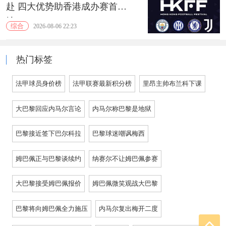
赴 四大优势助香港成办赛首选
地
综合
2026-08-06 22:23
热门标签
法甲球员身价榜
法甲联赛最新积分榜
里昂主帅布兰科下课
大巴黎回应内马尔言论
内马尔称巴黎是地狱
巴黎接近签下巴尔科拉
巴黎球迷嘲讽梅西
姆巴佩正与巴黎谈续约
纳赛尔不让姆巴佩参赛
大巴黎接受姆巴佩报价
姆巴佩微笑观战大巴黎
巴黎将向姆巴佩全力施压
内马尔复出梅开二度