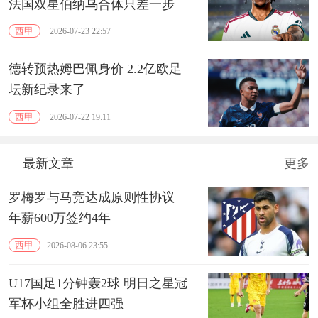
法国双星伯纳乌合体只差一步
西甲
2026-07-23 22:57
德转预热姆巴佩身价 2.2亿欧足
坛新纪录来了
西甲
2026-07-22 19:11
最新文章
更多
罗梅罗与马竞达成原则性协议
年薪600万签约4年
西甲
2026-08-06 23:55
U17国足1分钟轰2球 明日之星冠
军杯小组全胜进四强