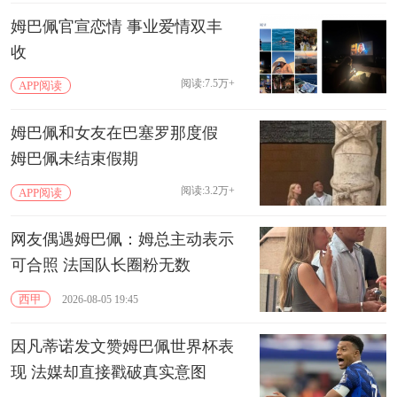
姆巴佩官宣恋情 事业爱情双丰
收
阅读:7.5万+
APP阅读
姆巴佩和女友在巴塞罗那度假
姆巴佩未结束假期
阅读:3.2万+
APP阅读
网友偶遇姆巴佩：姆总主动表示
可合照 法国队长圈粉无数
西甲
2026-08-05 19:45
因凡蒂诺发文赞姆巴佩世界杯表
现 法媒却直接戳破真实意图