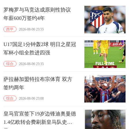
罗梅罗与马竞达成原则性协议
年薪600万签约4年
西甲
2026-08-06 23:55
U17国足1分钟轰2球 明日之星冠
军杯小组全胜进四强
综合
2026-08-06 23:35
萨拉赫加盟特拉布宗体育 双方
签约两年
综合
2026-08-06 23:08
皇马官宣签下19岁边锋迪奥曼德
1.4亿欧转会费刷新皇马队史纪