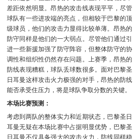
差距依然明显。昂热的攻击线表现平平，尽管
球队有一些进攻端的亮点，但相较于巴黎的顶
级球员，他们的攻击力显得比较单薄。昂热的
防守同样是他们的一大弱点。尽管他们通过引
进一些新援加强了防守阵容，但整体防守的协
调性和组织性仍然存在问题。上赛季，昂热的
防线表现糟糕，球队丢球数很多。面对巴黎圣
日耳曼这样攻击火力极强的对手，昂热的防线
能否承受住压力，将是球队争取分数的关键。
本场比赛预测：
考虑到两队的整体实力和近期状态，巴黎圣日
耳曼无疑在本场比赛中占据明显优势，巴黎圣
日耳曼不仅具备强大的攻击火力，防线同样稳