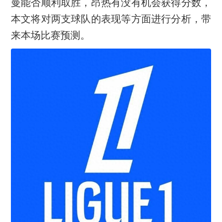
曼能否顺利取胜，昂热有没有机会获得分数，
本文将对两支球队的表现等方面进行分析，带
来本场比赛预测。