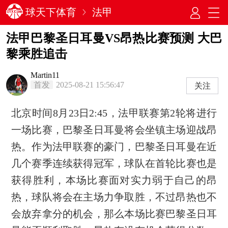
球天下体育
法甲
法甲巴黎圣日耳曼VS昂热比赛预测 大巴
黎乘胜追击
Martin11
首发
2025-08-21 15:56:47
关注
北京时间8月23日2:45，法甲联赛第2轮将进行
一场比赛，巴黎圣日耳曼将会坐镇主场迎战昂
热。作为法甲联赛的豪门，巴黎圣日耳曼在近
几个赛季连续获得冠军，球队在首轮比赛也是
获得胜利，本场比赛面对实力弱于自己的昂
热，球队将会在主场力争取胜，不过昂热也不
会放弃拿分的机会，那么本场比赛巴黎圣日耳