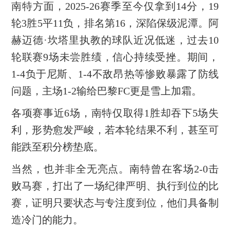
南特方面，2025-26赛季至今仅拿到14分，19
轮3胜5平11负，排名第16，深陷保级泥潭。阿
赫迈德·坎塔里执教的球队近况低迷，过去10
轮联赛9场未尝胜绩，信心持续受挫。期间，
1-4负于尼斯、1-4不敌昂热等惨败暴露了防线
问题，主场1-2输给巴黎FC更是雪上加霜。
各项赛事近6场，南特仅取得1胜却吞下5场失
利，形势愈发严峻，若本轮结果不利，甚至可
能跌至积分榜垫底。
当然，也并非全无亮点。南特曾在客场2-0击
败马赛，打出了一场纪律严明、执行到位的比
赛，证明只要状态与专注度到位，他们具备制
造冷门的能力。