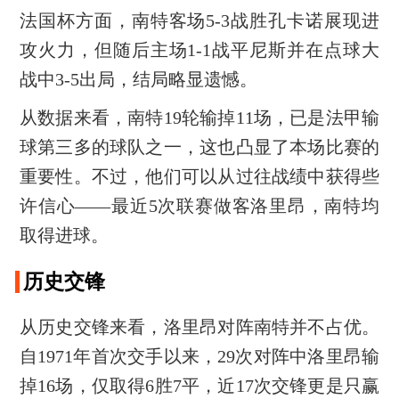
法国杯方面，南特客场5-3战胜孔卡诺展现进
攻火力，但随后主场1-1战平尼斯并在点球大
战中3-5出局，结局略显遗憾。
从数据来看，南特19轮输掉11场，已是法甲输
球第三多的球队之一，这也凸显了本场比赛的
重要性。不过，他们可以从过往战绩中获得些
许信心——最近5次联赛做客洛里昂，南特均
取得进球。
历史交锋
从历史交锋来看，洛里昂对阵南特并不占优。
自1971年首次交手以来，29次对阵中洛里昂输
掉16场，仅取得6胜7平，近17次交锋更是只赢