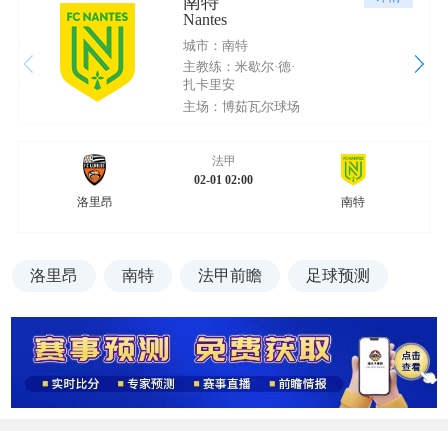
南特
Nantes
城市：南特
主教练：米歇尔·德·
扎卡里安
主场：博茹瓦尔球场
法甲
02-01 02:00
洛里昂
南特
洛里昂
南特
法甲前瞻
足球预测