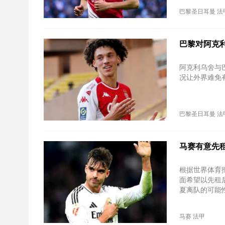
巴黎圣日耳曼
法
巴黎对阿克利
阿克利乌舍与
况让外界难免
巴黎圣日耳曼
法
马赛有意先
根据世界体育
面希望以先租
夏离队的可能
马赛
法甲