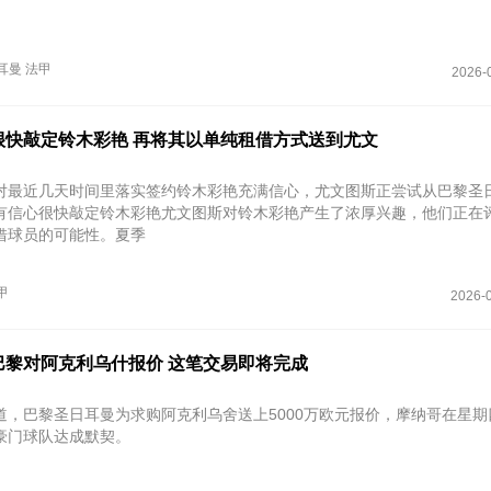
耳曼
法甲
2026-
很快敲定铃木彩艳 再将其以单纯租借方式送到尤文
对最近几天时间里落实签约铃木彩艳充满信心，尤文图斯正尝试从巴黎圣
有信心很快敲定铃木彩艳尤文图斯对铃木彩艳产生了浓厚兴趣，他们正在
借球员的可能性。夏季
甲
2026-0
巴黎对阿克利乌什报价 这笔交易即将完成
道，巴黎圣日耳曼为求购阿克利乌舍送上5000万欧元报价，摩纳哥在星期
豪门球队达成默契。