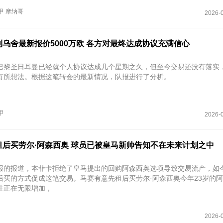
甲
摩纳哥
2026-0
乌舍最新报价5000万欧 各方对最终达成协议充满信心
巴黎圣日耳曼已经就个人协议达成几个星期之久，但至今交易还没有落实
有所想法。根据这笔转会的最新情况，队报进行了分析。
甲
2026-0
租后买劳尔·阿森西奥 球员已被皇马新帅告知不在未来计划之中
报的报道，本菲卡拒绝了皇马提出的回购阿森西奥选项导致交易流产，如
后买的方式促成这笔交易。马赛有意先租后买劳尔·阿森西奥今年23岁的
性正在无限增加，
2026-0