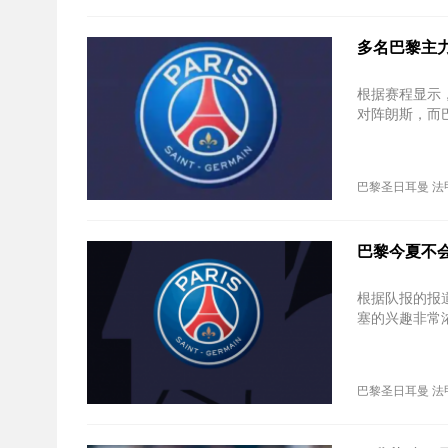
多名巴黎主
根据赛程显示
对阵朗斯，而
巴黎圣日耳曼
法
巴黎今夏不会
根据队报的报
塞的兴趣非常
巴黎圣日耳曼
法