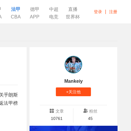
甲
法甲
德甲
中超
直播
|
登录
注册
A
CBA
APP
电竞
世界杯
Mankeiy
+关注他
仅关乎朗斯
返法甲榜
文章
粉丝
10761
45