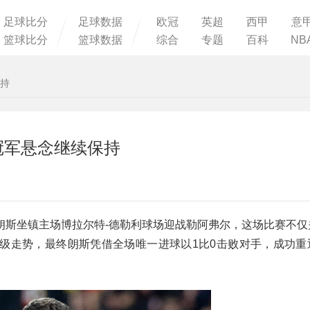
足球比分
足球数据
欧冠
英超
西甲
意
篮球比分
篮球数据
综合
专题
百科
NB
保持
冠军悬念继续保持
，朗斯坐镇主场博拉尔特-德勒利球场迎战勒阿弗尔，这场比赛不
级走势，最终朗斯凭借全场唯一进球以1比0击败对手，成功重