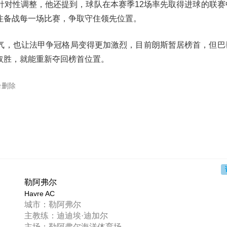
针对性调整，他还提到，球队在本赛季12场率先取得进球的联赛
注备战每一场比赛，争取守住领先位置。
气，也让法甲争冠格局变得更加激烈，目前朗斯暂居榜首，但巴
取胜，就能重新夺回榜首位置。
台删除
勒阿弗尔
Havre AC
城市：勒阿弗尔
主教练：迪迪埃·迪加尔
主场：勒阿弗尔海洋体育场