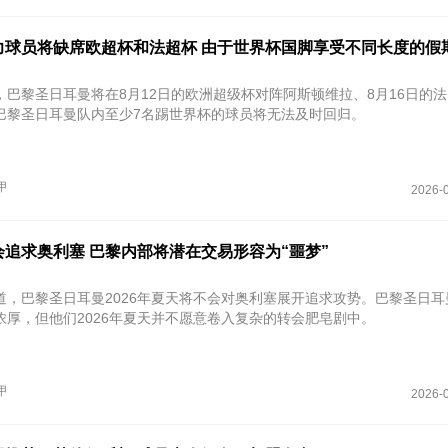
力球员将缺席欧超杯和法超杯 由于世界杯国脚享受不同长度的假
，巴黎圣日耳曼将在8月12日的欧洲超级杯对阵阿斯顿维拉、8月16日的
巴黎圣日耳曼队内至少7名踢世界杯的球员将无法及时回归。
甲
2026-0
追求奥利塞 巴黎内部将潜在交易形容为“噩梦”
道，巴黎圣日耳曼2026年夏天将不会对奥利塞展开追求攻势。巴黎圣日耳
浓厚，但他们2026年夏天并不愿意卷入复杂的转会肥皂剧中。
甲
2026-0