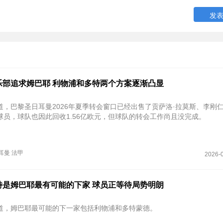
乐部追求姆巴耶 利物浦和多特两个方案逐渐凸显
道，巴黎圣日耳曼2026年夏季转会窗口已经出售了贡萨洛·拉莫斯、李刚仁
球员，球队也因此回收1.56亿欧元，但球队的转会工作尚且没完成。
耳曼
法甲
2026-0
特是姆巴耶最有可能的下家 球员正等待局势明朗
道，姆巴耶最可能的下一家包括利物浦和多特蒙德。