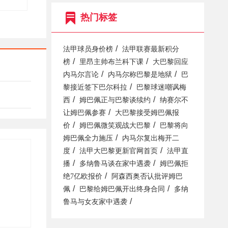
热门标签
/
法甲球员身价榜
法甲联赛最新积分
/
/
榜
里昂主帅布兰科下课
大巴黎回应
/
/
内马尔言论
内马尔称巴黎是地狱
巴
/
黎接近签下巴尔科拉
巴黎球迷嘲讽梅
/
/
西
姆巴佩正与巴黎谈续约
纳赛尔不
/
让姆巴佩参赛
大巴黎接受姆巴佩报
/
/
价
姆巴佩微笑观战大巴黎
巴黎将向
/
姆巴佩全力施压
内马尔复出梅开二
/
/
度
法甲大巴黎更新官网首页
法甲直
/
/
播
多纳鲁马谈在家中遇袭
姆巴佩拒
/
绝7亿欧报价
阿森西奥否认批评姆巴
/
/
佩
巴黎给姆巴佩开出终身合同
多纳
/
鲁马与女友家中遇袭