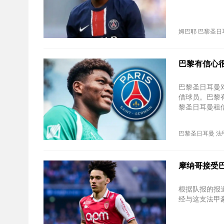
姆巴耶
巴黎圣日
巴黎有信心
巴黎圣日耳曼
借球员。巴黎
黎圣日耳曼租
巴黎圣日耳曼
法
摩纳哥接受
根据队报的报
经与这支法甲