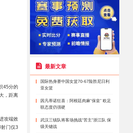
最新文章
国际热身赛中国女篮70-67险胜尼日利
45分的
亚女篮
大，距离
因凡蒂诺狂喜：阿根廷肉麻“保皇” 欧足
联态度仍强硬
进攻端效
武汉三镇队将客场挑战“苦主”浙江队 保
级关键战
射门仅3