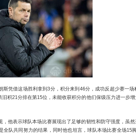
斯凭借这场胜利拿到3分，积分来到46分，成功反超少赛一场积
旧积21分排在第15位，未能收获积分的他们保级压力进一步增
现，他表示球队本场比赛展现出了足够的韧性和防守强度，虽然
是全队共同努力的结果，同时他也坦言，球队本场比赛全场15脚