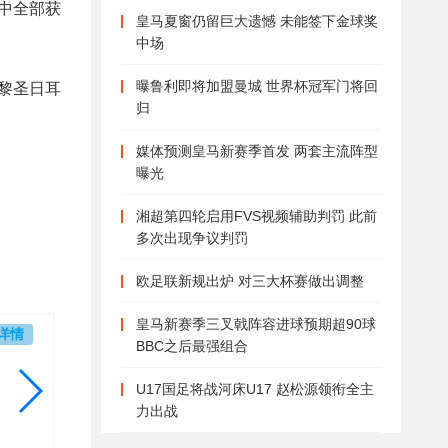
中全部获
皇马夏窗仍留巨大遗憾 未能签下金球奖
中场
曝鲁利即将加盟曼城 世界杯冠军门将回
黎圣日耳
归
媒体预测皇马新赛季首发 两套主流阵型
曝光
湘超第四轮启用FVS视频辅助判罚 此前
多次出现争议判罚
欧足联新规出炉 对三大杯赛做出调整
皇马新赛季三叉戟阵容进球预期超90球
详情
BBC之后最强组合
朗
Le
U17国足将战河床U17 赵松源领衔全主
城
力出战
主
主