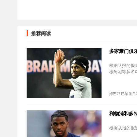
推荐阅读
多家豪门俱
根据队报的报
穆阿尼等多名
姆巴耶
巴黎圣日
利物浦和多
根据队报的报