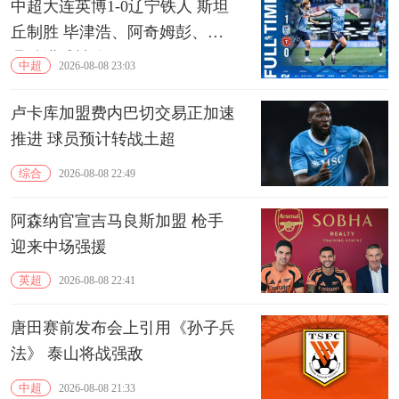
中超大连英博1-0辽宁铁人 斯坦
丘制胜 毕津浩、阿奇姆彭、严
鼎皓进球被吹
中超
2026-08-08 23:03
卢卡库加盟费内巴切交易正加速
推进 球员预计转战土超
综合
2026-08-08 22:49
阿森纳官宣吉马良斯加盟 枪手
迎来中场强援
英超
2026-08-08 22:41
唐田赛前发布会上引用《孙子兵
法》 泰山将战强敌
中超
2026-08-08 21:33