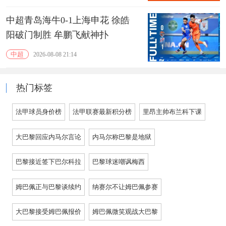
中超青岛海牛0-1上海申花 徐皓
阳破门制胜 牟鹏飞献神扑
中超
2026-08-08 21:14
热门标签
法甲球员身价榜
法甲联赛最新积分榜
里昂主帅布兰科下课
大巴黎回应内马尔言论
内马尔称巴黎是地狱
巴黎接近签下巴尔科拉
巴黎球迷嘲讽梅西
姆巴佩正与巴黎谈续约
纳赛尔不让姆巴佩参赛
大巴黎接受姆巴佩报价
姆巴佩微笑观战大巴黎