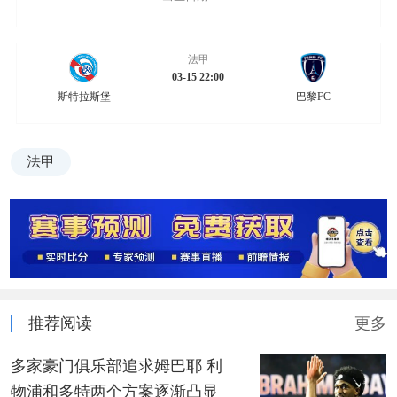
法甲
03-15 22:00
斯特拉斯堡
巴黎FC
法甲
推荐阅读
更多
多家豪门俱乐部追求姆巴耶 利
物浦和多特两个方案逐渐凸显