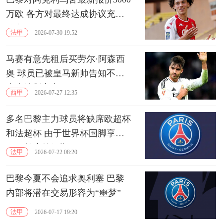
万欧 各方对最终达成协议充满
信心
法甲
2026-07-30 19:52
马赛有意先租后买劳尔·阿森西
奥 球员已被皇马新帅告知不在
未来计划之中
西甲
2026-07-27 12:35
多名巴黎主力球员将缺席欧超杯
和法超杯 由于世界杯国脚享受
不同长度的假期
法甲
2026-07-22 08:20
巴黎今夏不会追求奥利塞 巴黎
内部将潜在交易形容为“噩梦”
法甲
2026-07-17 19:20