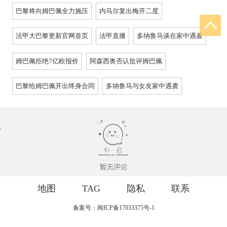
巴黎将向姆巴佩全力施压
内马尔复出梅开二度
法甲大巴黎更新官网首页
法甲直播
多纳鲁马谈在家中遇袭
姆巴佩拒绝7亿欧报价
阿森西奥否认批评姆巴佩
巴黎给姆巴佩开出终身合同
多纳鲁马与女友家中遇袭
地图
TAG
隐私
联系
备案号：闽ICP备17033375号-1