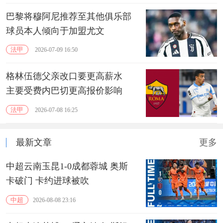
巴黎将穆阿尼推荐至其他俱乐部
球员本人倾向于加盟尤文
法甲
2026-07-09 16:50
格林伍德父亲改口要更高薪水
主要受费内巴切更高报价影响
法甲
2026-07-08 16:25
最新文章
更多
中超云南玉昆1-0成都蓉城 奥斯
卡破门 卡约进球被吹
中超
2026-08-08 23:16