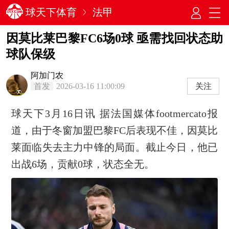
球天下体育
法甲
因莫比莱巴黎FC6场0球 亟需找回状态助
球队保级
阿加门农
首发
2026-03-16 11:00:09
关注
球天下3月16日讯 据法国媒体footmercato报
道，由于冬窗加盟巴黎FC后表现不佳，因莫比
莱面临失去主力中锋的局面。截止今日，他已
出战6场，贡献0球，状态全无。