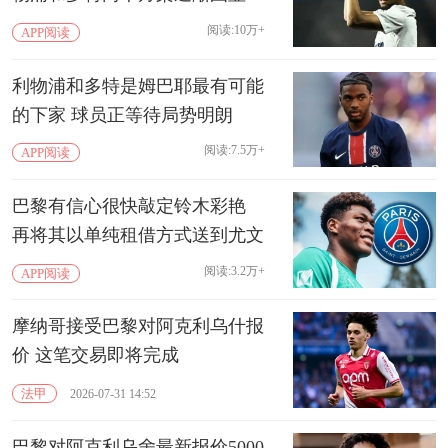
阅读:10万+
APP阅读
利物浦和多特是姆巴耶最有可能
的下家 球员正等待局势明朗
阅读:7.5万+
APP阅读
巴黎有信心很快敲定铃木彩艳
再将其以单纯租借方式送到尤文
阅读:3.2万+
APP阅读
摩纳哥接受巴黎对阿克利乌什报
价 这笔交易即将完成
法甲
2026-07-31 14:52
巴黎对阿克利乌舍最新报价5000