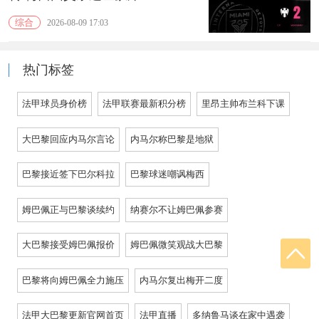
综合
2026-08-09 17:03
热门标签
法甲球员身价榜
法甲联赛最新积分榜
里昂主帅布兰科下课
大巴黎回应内马尔言论
内马尔称巴黎是地狱
巴黎接近签下巴尔科拉
巴黎球迷嘲讽梅西
姆巴佩正与巴黎谈续约
纳赛尔不让姆巴佩参赛
大巴黎接受姆巴佩报价
姆巴佩微笑观战大巴黎
巴黎将向姆巴佩全力施压
内马尔复出梅开二度
法甲大巴黎更新官网首页
法甲直播
多纳鲁马谈在家中遇袭