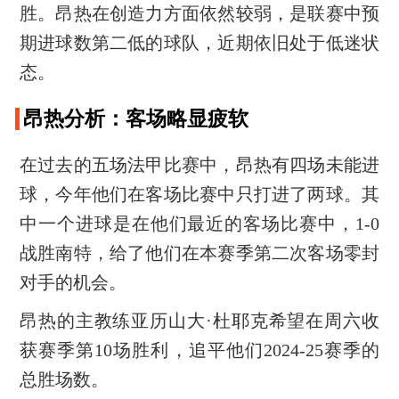
胜。昂热在创造力方面依然较弱，是联赛中预
期进球数第二低的球队，近期依旧处于低迷状
态。
昂热分析：客场略显疲软
在过去的五场法甲比赛中，昂热有四场未能进
球，今年他们在客场比赛中只打进了两球。其
中一个进球是在他们最近的客场比赛中，1-0
战胜南特，给了他们在本赛季第二次客场零封
对手的机会。
昂热的主教练亚历山大·杜耶克希望在周六收
获赛季第10场胜利，追平他们2024-25赛季的
总胜场数。