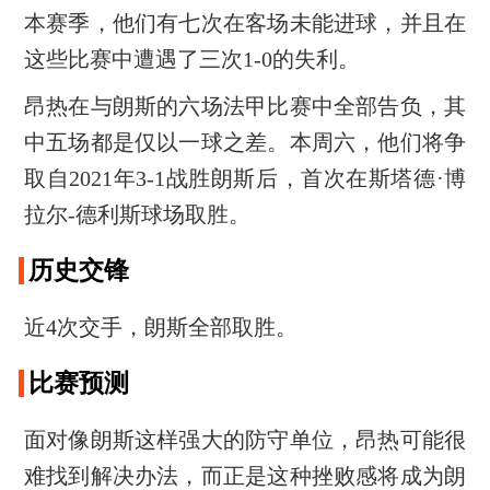
本赛季，他们有七次在客场未能进球，并且在
这些比赛中遭遇了三次1-0的失利。
昂热在与朗斯的六场法甲比赛中全部告负，其
中五场都是仅以一球之差。本周六，他们将争
取自2021年3-1战胜朗斯后，首次在斯塔德·博
拉尔-德利斯球场取胜。
历史交锋
近4次交手，朗斯全部取胜。
比赛预测
面对像朗斯这样强大的防守单位，昂热可能很
难找到解决办法，而正是这种挫败感将成为朗