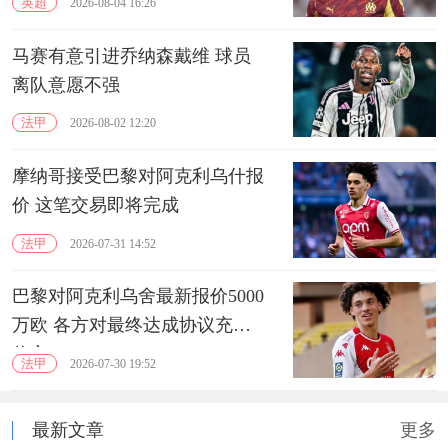
英超
2026-08-04 16:26
马赛有意引进乔纳森戴维 球员
离队意愿不强
法甲
2026-08-02 12:20
摩纳哥接受巴黎对阿克利乌什报
价 这笔交易即将完成
法甲
2026-07-31 14:52
巴黎对阿克利乌舍最新报价5000
万欧 各方对最终达成协议充满
信心
法甲
2026-07-30 19:52
最新文章
更多