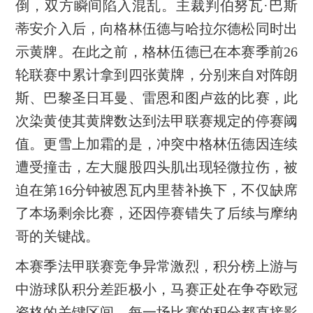
倒，双方瞬间陷入混乱。主裁判伯努瓦·巴斯
蒂安介入后，向格林伍德与哈拉尔德松同时出
示黄牌。在此之前，格林伍德已在本赛季前26
轮联赛中累计拿到四张黄牌，分别来自对阵朗
斯、巴黎圣日耳曼、雷恩和图卢兹的比赛，此
次染黄使其黄牌数达到法甲联赛规定的停赛阈
值。更雪上加霜的是，冲突中格林伍德因连续
遭受撞击，左大腿股四头肌出现轻微拉伤，被
迫在第16分钟被恩瓦内里替补换下，不仅缺席
了本场剩余比赛，还因停赛错失了后续与摩纳
哥的关键战。
本赛季法甲联赛竞争异常激烈，积分榜上游与
中游球队积分差距极小，马赛正处在争夺欧冠
资格的关键区间，每一场比赛的积分都直接影