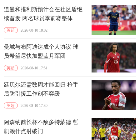
道曼和措利斯预计会在社区盾继
续首发 两名球员季前赛整体表
现不错
英超
2026-08-10 18:02
曼城与布阿迪达成个人协议 球
员希望尽快加盟蓝月军团
英超
2026-08-10 17:51
廷贝尔还需数周才能回归 枪手
后防引援工作刻不容缓
英超
2026-08-10 17:30
阿森纳酋长杯不敌多特蒙德 哲
凯赖什点射破门