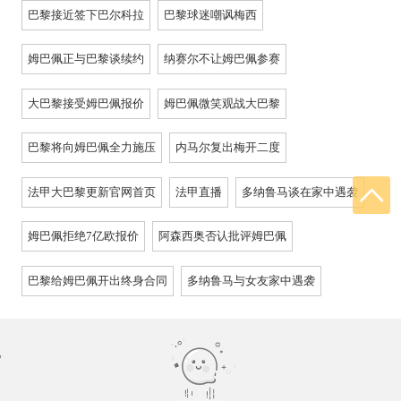
巴黎接近签下巴尔科拉
巴黎球迷嘲讽梅西
姆巴佩正与巴黎谈续约
纳赛尔不让姆巴佩参赛
大巴黎接受姆巴佩报价
姆巴佩微笑观战大巴黎
巴黎将向姆巴佩全力施压
内马尔复出梅开二度
法甲大巴黎更新官网首页
法甲直播
多纳鲁马谈在家中遇袭
姆巴佩拒绝7亿欧报价
阿森西奥否认批评姆巴佩
巴黎给姆巴佩开出终身合同
多纳鲁马与女友家中遇袭