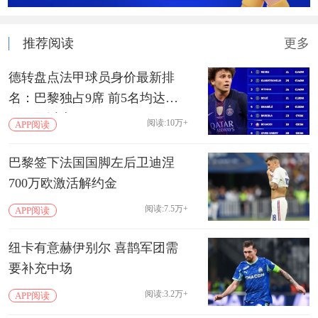
推荐阅读
更多
德转盘点法甲球员身价最新排
名：巴黎独占9席 前5名均达到1
亿欧及以上
阅读:10万+
APP阅读
巴黎签下法国国脚左后卫迪涅
700万欧激活解约金
阅读:7.5万+
APP阅读
纽卡有意赫伊别尔 喜鹊军团需
要补充中场
阅读:3.2万+
APP阅读