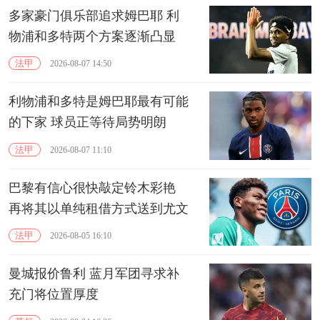
多家豪门俱乐部追求姆巴耶 利
物浦和多特两个方案逐渐凸显
法甲
2026-08-07 14:50
利物浦和多特是姆巴耶最有可能
的下家 球员正等待局势明朗
法甲
2026-08-07 11:10
巴黎有信心很快敲定铃木彩艳
再将其以单纯租借方式送到尤文
法甲
2026-08-05 16:10
曼城报价鲁利 蓝月军团寻求补
充门将位置厚度