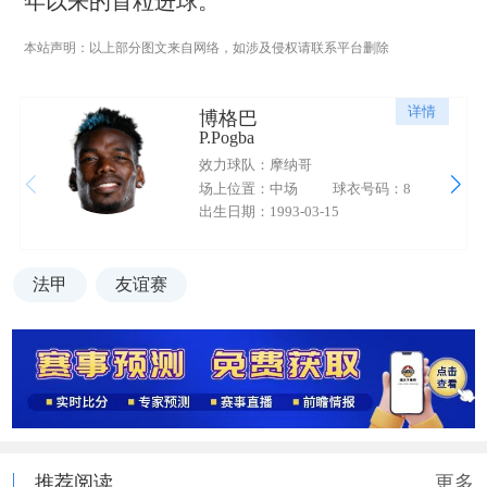
年以来的首粒进球。
本站声明：以上部分图文来自网络，如涉及侵权请联系平台删除
详情
博格巴
P.Pogba
效力球队：摩纳哥
场上位置：中场
球衣号码：8
出生日期：1993-03-15
法甲
友谊赛
推荐阅读
更多