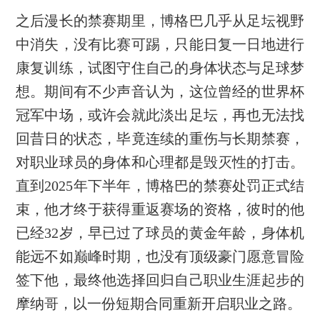
之后漫长的禁赛期里，博格巴几乎从足坛视野
中消失，没有比赛可踢，只能日复一日地进行
康复训练，试图守住自己的身体状态与足球梦
想。期间有不少声音认为，这位曾经的世界杯
冠军中场，或许会就此淡出足坛，再也无法找
回昔日的状态，毕竟连续的重伤与长期禁赛，
对职业球员的身体和心理都是毁灭性的打击。
直到2025年下半年，博格巴的禁赛处罚正式结
束，他才终于获得重返赛场的资格，彼时的他
已经32岁，早已过了球员的黄金年龄，身体机
能远不如巅峰时期，也没有顶级豪门愿意冒险
签下他，最终他选择回归自己职业生涯起步的
摩纳哥，以一份短期合同重新开启职业之路。