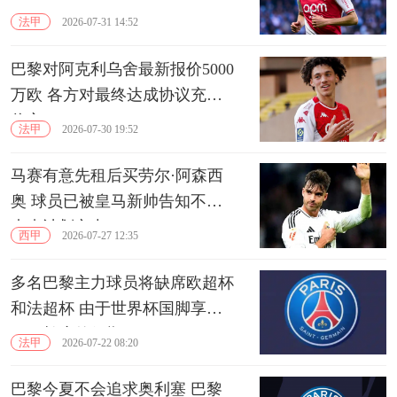
法甲
2026-07-31 14:52
巴黎对阿克利乌舍最新报价5000
万欧 各方对最终达成协议充满
信心
法甲
2026-07-30 19:52
马赛有意先租后买劳尔·阿森西
奥 球员已被皇马新帅告知不在
未来计划之中
西甲
2026-07-27 12:35
多名巴黎主力球员将缺席欧超杯
和法超杯 由于世界杯国脚享受
不同长度的假期
法甲
2026-07-22 08:20
巴黎今夏不会追求奥利塞 巴黎