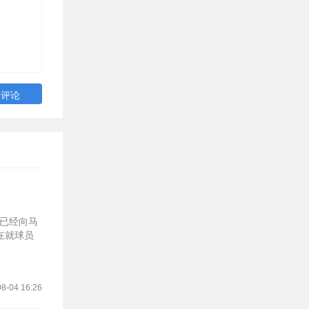
队已经向马
在就球员
8-04 16:26