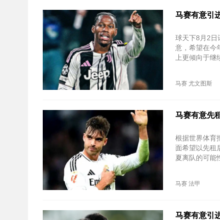
马赛有意引
球天下8月2
意，希望在今
上更倾向于继
马赛
尤文图斯
马赛有意先
根据世界体育
面希望以先租
夏离队的可能
马赛
法甲
马赛有意引