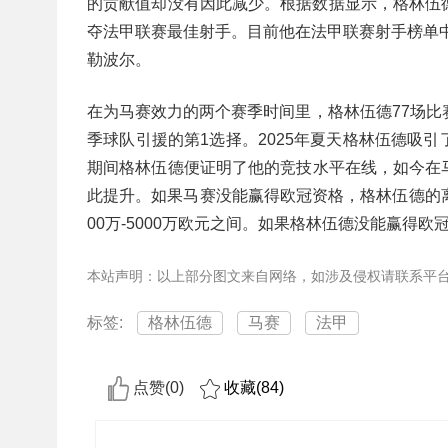
的贡献值却没有因此减少。根据数据显示，格林伍德至
夺法甲联赛最佳射手。目前他在法甲联赛射手榜单中
勒波尔。
在为马赛效力的两个赛季时间里，格林伍德77场比
季球队引援的第1选择。2025年夏天格林伍德吸
期间格林伍德便证明了他的竞技水平在线，如今在
此提升。如果马赛没能赢得欧冠资格，格林伍德的
00万-5000万欧元之间。如果格林伍德没能赢得
本站声明：以上部分图文来自网络，如涉及侵权请联系平
标签:
格林伍德
马赛
法甲
点赞(
0
)
收藏(
84
)