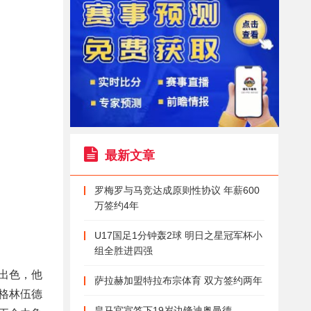
最新文章
罗梅罗与马竞达成原则性协议 年薪600
万签约4年
U17国足1分钟轰2球 明日之星冠军杯小
组全胜进四强
出色，他
萨拉赫加盟特拉布宗体育 双方签约两年
格林伍德
皇马官宣签下19岁边锋迪奥曼德