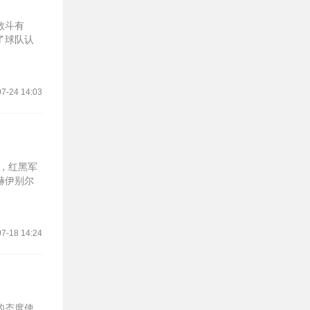
敬斗有
了球队认
7-24 14:03
意，红黑军
赫伊别尔
7-18 14:24
的态度使