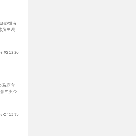
纳森戴维有
球员主观
8-02 12:20
今马赛方
阿森西奥今
7-27 12:35