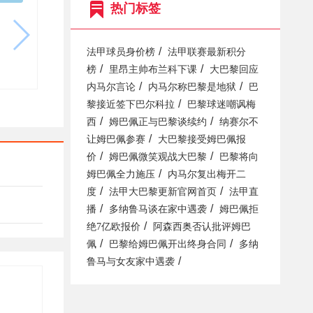
热门标签
/
法甲球员身价榜
法甲联赛最新积分
/
/
榜
里昂主帅布兰科下课
大巴黎回应
/
/
内马尔言论
内马尔称巴黎是地狱
巴
/
黎接近签下巴尔科拉
巴黎球迷嘲讽梅
/
/
西
姆巴佩正与巴黎谈续约
纳赛尔不
/
让姆巴佩参赛
大巴黎接受姆巴佩报
/
/
价
姆巴佩微笑观战大巴黎
巴黎将向
/
姆巴佩全力施压
内马尔复出梅开二
/
/
度
法甲大巴黎更新官网首页
法甲直
/
/
播
多纳鲁马谈在家中遇袭
姆巴佩拒
/
绝7亿欧报价
阿森西奥否认批评姆巴
/
/
佩
巴黎给姆巴佩开出终身合同
多纳
/
鲁马与女友家中遇袭