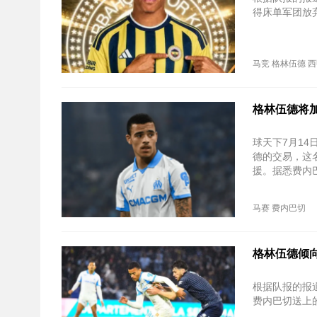
得床单军团放
马竞
格林伍德
西
格林伍德将
球天下7月1
德的交易，这
援。据悉费内
马赛
费内巴切
格林伍德倾向
根据队报的报
费内巴切送上