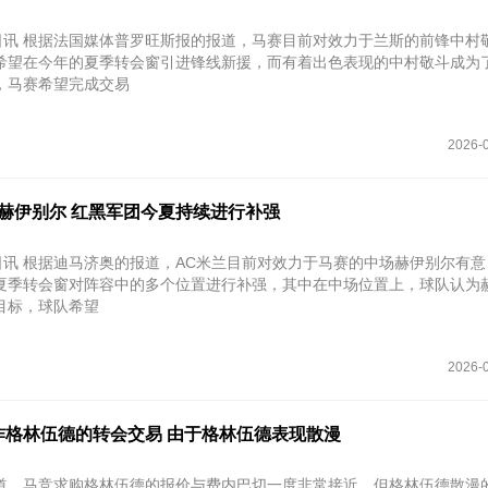
4日讯 根据法国媒体普罗旺斯报的报道，马赛目前对效力于兰斯的前锋中村
希望在今年的夏季转会窗引进锋线新援，而有着出色表现的中村敬斗成为
，马赛希望完成交易
2026-0
赫伊别尔 红黑军团今夏持续进行补强
8日讯 根据迪马济奥的报道，AC米兰目前对效力于马赛的中场赫伊别尔有
夏季转会窗对阵容中的多个位置进行补强，其中在中场位置上，球队认为
目标，球队希望
2026-0
作格林伍德的转会交易 由于格林伍德表现散漫
道，马竞求购格林伍德的报价与费内巴切一度非常接近，但格林伍德散漫