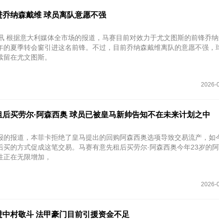
进乔纳森戴维 球员离队意愿不强
日讯 根据意大利媒体全市场的报道，马赛目前对效力于尤文图斯的前锋乔
年的夏季转会窗引进这名前锋。不过，目前乔纳森戴维离队的意愿不强，
续留在尤文图斯。
2026-0
租后买劳尔·阿森西奥 球员已被皇马新帅告知不在未来计划之中
报的报道，本菲卡拒绝了皇马提出的回购阿森西奥选项导致交易流产，如
后买的方式促成这笔交易。马赛有意先租后买劳尔·阿森西奥今年23岁的
性正在无限增加，
2026-0
进中村敬斗 法甲豪门目前引援资金不足