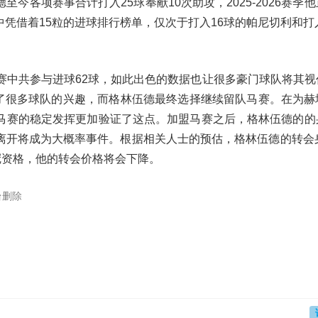
今各项赛事合计打入25球奉献10次助攻，2025-2026赛季
凭借着15粒的进球排行榜单，仅次于打入16球的帕尼切利和打入
赛中共参与进球62球，如此出色的数据也让很多豪门球队将其视
引了很多球队的兴趣，而格林伍德最终选择继续留队马赛。在为赫
马赛的稳定发挥更加验证了这点。加盟马赛之后，格林伍德的的
离开将成为大概率事件。根据相关人士的预估，格林伍德的转会身
欧冠资格，他的转会价格将会下降。
台删除