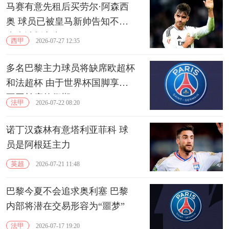
马赛有意先租后买劳尔·阿森西
奥 球员已被皇马新帅告知不在
未来计划之中
西甲
2026-07-27 12:35
多名巴黎主力球员将缺席欧超杯
和法超杯 由于世界杯国脚享受
不同长度的假期
法甲
2026-07-22 08:20
诺丁汉森林有意塔利亚菲科 球
员是阿根廷主力
英超
2026-07-21 11:48
巴黎今夏不会追求奥利塞 巴黎
内部将潜在交易形容为“噩梦”
法甲
2026-07-17 19:20