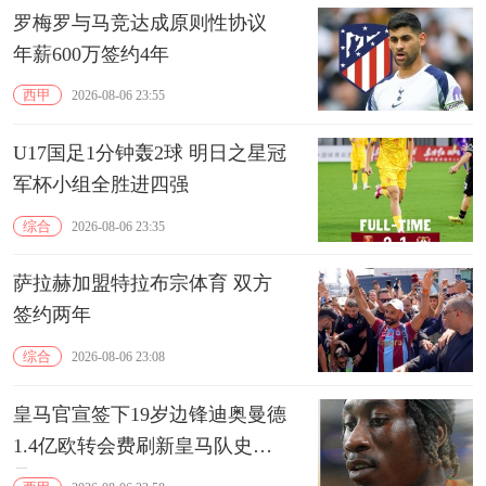
罗梅罗与马竞达成原则性协议
年薪600万签约4年
西甲
2026-08-06 23:55
U17国足1分钟轰2球 明日之星冠
军杯小组全胜进四强
综合
2026-08-06 23:35
萨拉赫加盟特拉布宗体育 双方
签约两年
综合
2026-08-06 23:08
皇马官宣签下19岁边锋迪奥曼德
1.4亿欧转会费刷新皇马队史纪
录