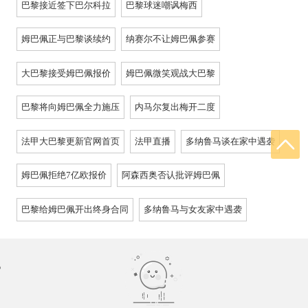
巴黎接近签下巴尔科拉
巴黎球迷嘲讽梅西
姆巴佩正与巴黎谈续约
纳赛尔不让姆巴佩参赛
大巴黎接受姆巴佩报价
姆巴佩微笑观战大巴黎
巴黎将向姆巴佩全力施压
内马尔复出梅开二度
法甲大巴黎更新官网首页
法甲直播
多纳鲁马谈在家中遇袭
姆巴佩拒绝7亿欧报价
阿森西奥否认批评姆巴佩
巴黎给姆巴佩开出终身合同
多纳鲁马与女友家中遇袭