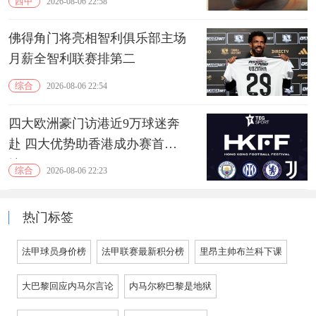
西甲
2026-08-06 22:58
佛得角门将亮相智利俱乐部主场
月薪全智利联赛排第二
综合
2026-08-06 22:54
四大欧洲豪门访港近9万球迷奔
赴 四大优势助香港成办赛首选
地
综合
2026-08-06 22:23
热门标签
法甲球员身价榜
法甲联赛最新积分榜
里昂主帅布兰科下课
大巴黎回应内马尔言论
内马尔称巴黎是地狱