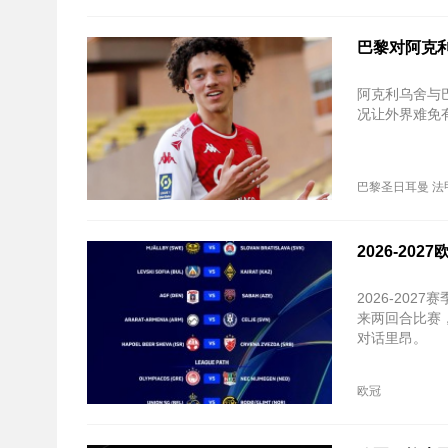
巴黎对阿克利
阿克利乌舍与
况让外界难免
巴黎圣日耳曼
法
2026-2
2026-20
来两回合比赛
对话里昂。
欧冠