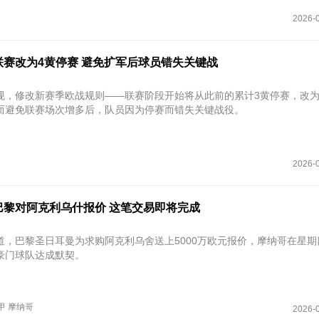
2026-0
联赛改为4黄停赛 避免扩军后球员错失关键战
规，修改新赛季欧战规则——联赛阶段开始将从此前的累计3黄停赛，改为
而避免联赛场次增多后，队员因为停赛而错失关键战役。
2026-0
巴黎对阿克利乌什报价 这笔交易即将完成
道，巴黎圣日耳曼为求购阿克利乌舍送上5000万欧元报价，摩纳哥在星期
豪门球队达成默契。
甲
摩纳哥
2026-0