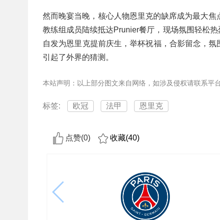
然而晚宴当晚，核心人物恩里克的缺席成为最大焦
教练组成员陆续抵达Prunier餐厅，现场氛围轻
自发为恩里克提前庆生，举杯祝福，合影留念，氛
引起了外界的猜测。
本站声明：以上部分图文来自网络，如涉及侵权请联系平
标签:
欧冠
法甲
恩里克
点赞(
0
)
收藏(
40
)