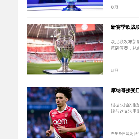
欧冠
新赛季欧战
欧足联发布新
黄牌停赛，从
欧冠
摩纳哥接受
根据队报的报
经与这支法甲
巴黎圣日耳曼
法