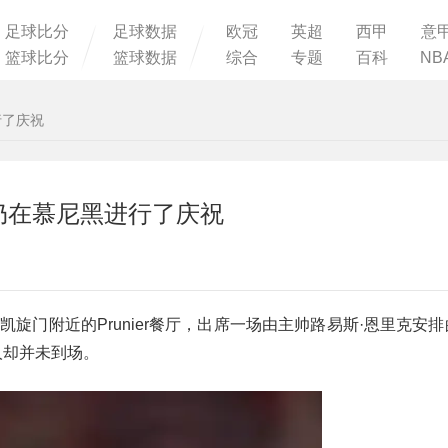
足球比分
足球数据
欧冠
英超
西甲
意
篮球比分
篮球数据
综合
专题
百科
NB
行了庆祝
仍在慕尼黑进行了庆祝
凯旋门附近的Prunier餐厅，出席一场由主帅路易斯·恩里克安
人却并未到场。