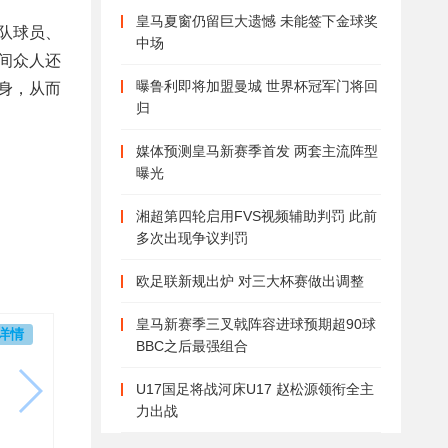
皇马夏窗仍留巨大遗憾 未能签下金球奖
队球员、
中场
席间众人还
曝鲁利即将加盟曼城 世界杯冠军门将回
身，从而
归
媒体预测皇马新赛季首发 两套主流阵型
曝光
湘超第四轮启用FVS视频辅助判罚 此前
多次出现争议判罚
欧足联新规出炉 对三大杯赛做出调整
皇马新赛季三叉戟阵容进球预期超90球
详情
BBC之后最强组合
U17国足将战河床U17 赵松源领衔全主
力出战