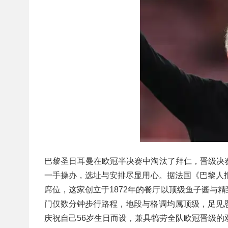
巴黎圣日耳曼在欧冠半决赛中淘汰了拜仁，晋级决
一手操办，选址与安排尽显用心。据法国《巴黎人报》
席位，这家创立于1872年的餐厅以顶级鱼子酱与
门仅数分钟步行路程，地段与格调均属顶级，足见
庆祝自己56岁生日而设，兼具犒劳全队欧冠晋级的