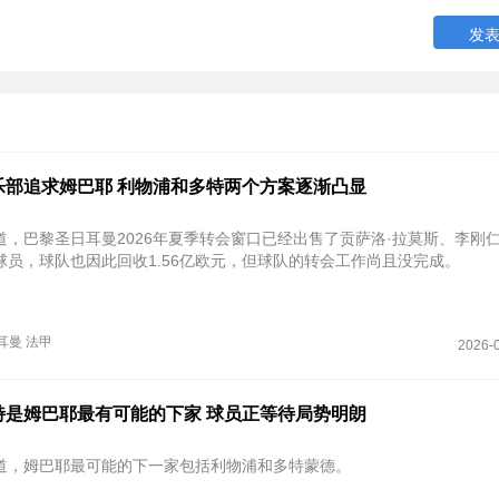
乐部追求姆巴耶 利物浦和多特两个方案逐渐凸显
道，巴黎圣日耳曼2026年夏季转会窗口已经出售了贡萨洛·拉莫斯、李刚仁
球员，球队也因此回收1.56亿欧元，但球队的转会工作尚且没完成。
耳曼
法甲
2026-0
特是姆巴耶最有可能的下家 球员正等待局势明朗
道，姆巴耶最可能的下一家包括利物浦和多特蒙德。