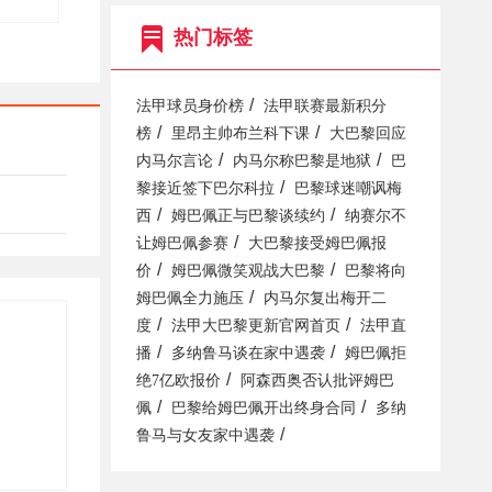
热门标签
/
法甲球员身价榜
法甲联赛最新积分
/
/
榜
里昂主帅布兰科下课
大巴黎回应
/
/
内马尔言论
内马尔称巴黎是地狱
巴
/
黎接近签下巴尔科拉
巴黎球迷嘲讽梅
/
/
西
姆巴佩正与巴黎谈续约
纳赛尔不
/
让姆巴佩参赛
大巴黎接受姆巴佩报
/
/
价
姆巴佩微笑观战大巴黎
巴黎将向
/
姆巴佩全力施压
内马尔复出梅开二
/
/
度
法甲大巴黎更新官网首页
法甲直
/
/
播
多纳鲁马谈在家中遇袭
姆巴佩拒
/
绝7亿欧报价
阿森西奥否认批评姆巴
/
/
佩
巴黎给姆巴佩开出终身合同
多纳
/
鲁马与女友家中遇袭