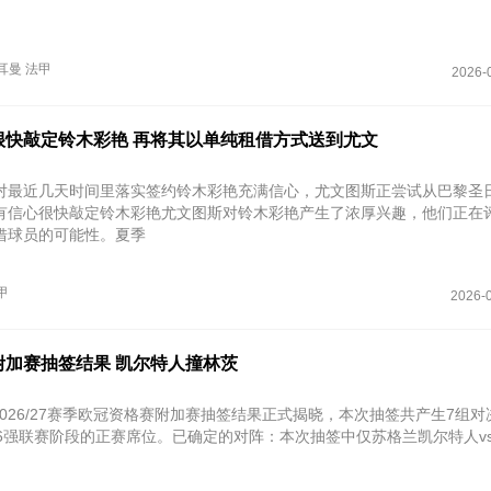
耳曼
法甲
2026-
很快敲定铃木彩艳 再将其以单纯租借方式送到尤文
对最近几天时间里落实签约铃木彩艳充满信心，尤文图斯正尝试从巴黎圣
有信心很快敲定铃木彩艳尤文图斯对铃木彩艳产生了浓厚兴趣，他们正在
借球员的可能性。夏季
甲
2026-0
附加赛抽签结果 凯尔特人撞林茨
，2026/27赛季欧冠资格赛附加赛抽签结果正式揭晓，本次抽签共产生7组
6强联赛阶段的正赛席位。已确定的对阵‌：本次抽签中仅苏格兰凯尔特人v