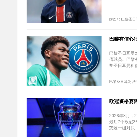
姆巴耶
巴黎圣日
巴黎有信心
巴黎圣日耳曼
借球员。巴黎
黎圣日耳曼租
巴黎圣日耳曼
法
欧冠资格赛
2026年8月
最后7个欧冠3
茨这一组对决