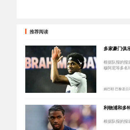
推荐阅读
多家豪门俱
根据队报的报
穆阿尼等多名
姆巴耶
巴黎圣日
利物浦和多
根据队报的报