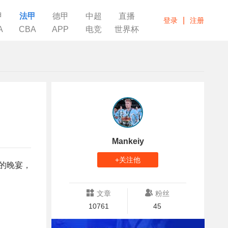
甲
法甲
德甲
中超
直播
|
登录
注册
A
CBA
APP
电竞
世界杯
Mankeiy
+关注他
排的晚宴，
文章
粉丝
10761
45