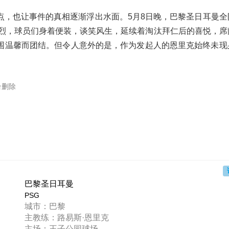
点，也让事件的真相逐渐浮出水面。5月8日晚，巴黎圣日耳曼全
松热烈，球员们身着便装，谈笑风生，延续着淘汰拜仁后的喜悦，
围温馨而团结。但令人意外的是，作为发起人的恩里克始终未现
台删除
巴黎圣日耳曼
PSG
城市：巴黎
主教练：路易斯·恩里克
主场：王子公园球场