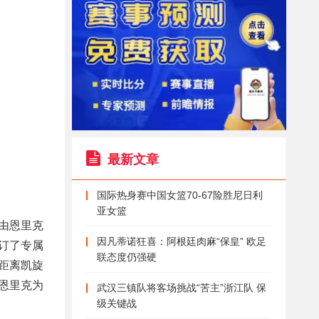
最新文章
国际热身赛中国女篮70-67险胜尼日利
亚女篮
由恩里克
因凡蒂诺狂喜：阿根廷肉麻“保皇” 欧足
预订了专属
联态度仍强硬
距离凯旋
恩里克为
武汉三镇队将客场挑战“苦主”浙江队 保
级关键战