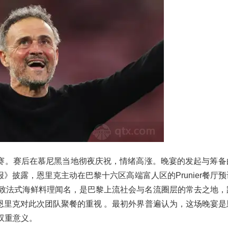
赛。赛后在慕尼黑当地彻夜庆祝，情绪高涨。晚宴的发起与筹备
披露，恩里克主动在巴黎十六区高端富人区的Prunier餐厅
精致法式海鲜料理闻名，是巴黎上流社会与名流圈层的常去之地，
恩里克对此次团队聚餐的重视 。最初外界普遍认为，这场晚宴是
双重意义。