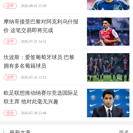
法甲
2026-08-01 15:59
摩纳哥接受巴黎对阿克利乌什报
价 这笔交易即将完成
法甲
2026-07-31 14:52
坎波斯：爱签葡萄牙球员 巴黎
拥有多名葡籍球员
法甲
2026-07-31 12:12
欧足联想推动纳赛尔竞选国际足
联主席 他对此毫无兴趣
综合
2026-07-30 23:48
最新文章
更多