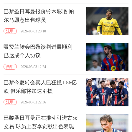
巴黎圣日耳曼报价铃木彩艳 帕
尔马愿意出售球员
法甲
2026-08-03 20:10
曝费兰转会巴黎谈判进展顺利
已达成个人协议
西甲
2026-08-03 12:24
巴黎今夏转会卖人已狂揽1.56亿
欧 俱乐部将加速引援
法甲
2026-08-02 22:36
巴黎圣日耳曼正在推动引进古茨
交易 球员上赛季贡献出色表现