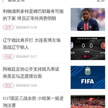
利物浦和多特是姆巴耶最有可能
的下家 球员正等待局势明朗
法甲
2026-08-07 11:10
辽宁德比将开打 大连英博主场
迎战辽宁铁人
中超
2026-08-07 11:17
阿根廷足协公开支持因凡蒂诺
南美足坛态度摆台面
综合
2026-08-07 11:04
U17国足三战全胜 小组第一挺进
淘汰赛