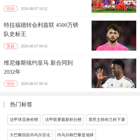
综合
2026-08-07 10:32
特拉福德转会利兹联 4500万镑
队史标王
英超
2026-08-07 09:45
维尼修斯续约皇马 新合同到
2032年
综合
2026-08-07 09:34
热门标签
法甲球员身价榜
法甲联赛最新积分榜
里昂主帅布兰科下课
大巴黎回应内马尔言论
内马尔称巴黎是地狱