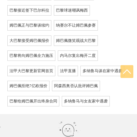
巴黎接近签下巴尔科拉
巴黎球迷嘲讽梅西
姆巴佩正与巴黎谈续约
纳赛尔不让姆巴佩参赛
大巴黎接受姆巴佩报价
姆巴佩微笑观战大巴黎
巴黎将向姆巴佩全力施压
内马尔复出梅开二度
法甲大巴黎更新官网首页
法甲直播
多纳鲁马谈在家中遇袭
姆巴佩拒绝7亿欧报价
阿森西奥否认批评姆巴佩
巴黎给姆巴佩开出终身合同
多纳鲁马与女友家中遇袭