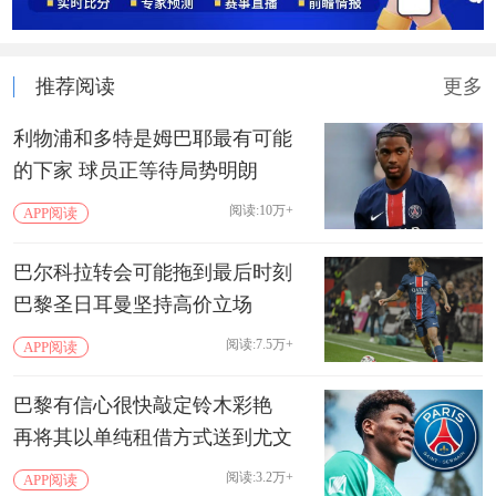
推荐阅读
更多
利物浦和多特是姆巴耶最有可能
的下家 球员正等待局势明朗
阅读:10万+
APP阅读
巴尔科拉转会可能拖到最后时刻
巴黎圣日耳曼坚持高价立场
阅读:7.5万+
APP阅读
巴黎有信心很快敲定铃木彩艳
再将其以单纯租借方式送到尤文
阅读:3.2万+
APP阅读