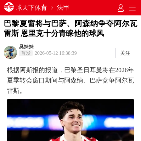
球天下体育
法甲
巴黎夏窗将与巴萨、阿森纳争夺阿尔瓦
雷斯 恩里克十分青睐他的球风
臭妹妹
首发
2026-05-12 16:38:39
关注
根据阿斯报的报道，巴黎圣日耳曼将在2026年
夏季转会窗口期间与阿森纳、巴萨竞争阿尔瓦
雷斯。