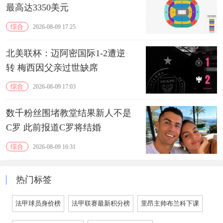
最高达3350美元
综合
2026-08-09 17:25
北美联杯：迈阿密国际1-2遭逆
转 梅西因父亲过世缺席
综合
2026-08-09 17:03
数千粉丝围堵教堂结果新人不是
C罗 此前报道C罗将结婚
综合
2026-08-09 16:31
热门标签
法甲球员身价榜
法甲联赛最新积分榜
里昂主帅布兰科下课