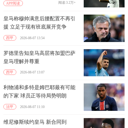
阅读:3.2万+
APP阅读
皇马称穆帅满意后腰配置不再引
援 立足于现有班底展开竞争
西甲
2026-08-07 13:54
罗德里告知皇马高层将加盟巴萨
皇马理解并尊重
西甲
2026-08-07 13:07
利物浦和多特是姆巴耶最有可能
的下家 球员正等待局势明朗
法甲
2026-08-07 11:10
维尼修斯续约皇马 新合同到