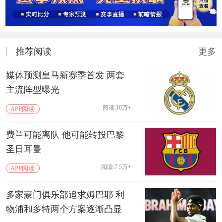
推荐阅读
更多
媒体预测皇马新赛季首发 两套
主流阵型曝光
阅读:10万+
APP阅读
费兰可能离队 他可能转投巴黎
圣日耳曼
阅读:7.5万+
APP阅读
多家豪门俱乐部追求姆巴耶 利
物浦和多特两个方案逐渐凸显