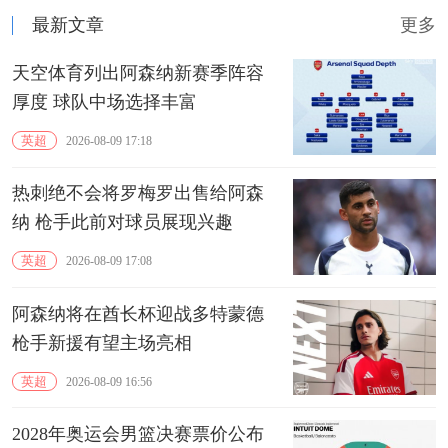
最新文章
更多
天空体育列出阿森纳新赛季阵容
厚度 球队中场选择丰富
英超
2026-08-09 17:18
热刺绝不会将罗梅罗出售给阿森
纳 枪手此前对球员展现兴趣
英超
2026-08-09 17:08
阿森纳将在酋长杯迎战多特蒙德
枪手新援有望主场亮相
英超
2026-08-09 16:56
2028年奥运会男篮决赛票价公布