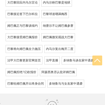
大巴黎回应内马尔言论
内马尔称巴黎是地狱
巴黎接近签下巴尔科拉
巴黎球迷嘲讽梅西
姆巴佩正与巴黎谈续约
纳赛尔不让姆巴佩参赛
大巴黎接受姆巴佩报价
姆巴佩微笑观战大巴黎
巴黎将向姆巴佩全力施压
内马尔复出梅开二度
法甲大巴黎更新官网首页
法甲直播
多纳鲁马谈在家中遇袭
姆巴佩拒绝7亿欧报价
阿森西奥否认批评姆巴佩
巴黎给姆巴佩开出终身合同
多纳鲁马与女友家中遇袭