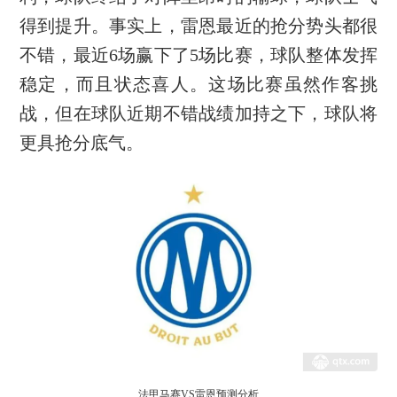
得到提升。事实上，雷恩最近的抢分势头都很
不错，最近6场赢下了5场比赛，球队整体发挥
稳定，而且状态喜人。这场比赛虽然作客挑
战，但在球队近期不错战绩加持之下，球队将
更具抢分底气。
法甲马赛VS雷恩预测分析