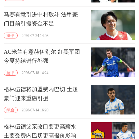
马赛有意引进中村敬斗 法甲豪
门目前引援资金不足
法甲
2026-07-24 14:03
AC米兰有意赫伊别尔 红黑军团
今夏持续进行补强
意甲
2026-07-18 14:24
格林伍德将加盟费内巴切 土超
豪门迎来重磅引援
综合
2026-07-14 16:20
格林伍德父亲改口要更高薪水
主要受费内巴切更高报价影响