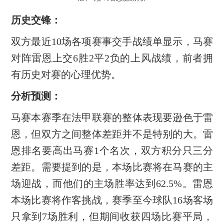
历史交锋：
双方最近10场各项赛事交手战绩单显示，马赛
对阵雷恩上交6胜2平2负的上风战绩，前者拥
有历史对赛的心理优势。
分析预测：
马赛本赛季在法甲联赛的整体表现要逊色于雷
恩，但双方之间整体差距并不是特别的大。雷
恩排名要高出马赛1个名次，双方积分只三分
差距。需要提到的是，本场比赛将在马赛的主
场迎战，而他们的主场胜率达到62.5%。雷恩
本场比赛将作客挑战，赛季至今球队16场客场
只拿到7场胜利，但期间收获四场比赛平局，