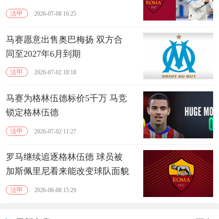
法甲
2026-07-08 16:25
马赛愿意出售奥巴梅扬 双方合
同至2027年6月到期
法甲
2026-07-02 18:18
马赛为格林伍德标价5千万 马竞
锁定格林伍德
法甲
2026-07-02 11:27
罗马继续追逐格林伍德 球员被
加斯佩里尼看来能改变球队面貌
法甲
2026-06-08 15:29