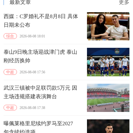
最新文章
更多
西媒：C罗婚礼不是8月8日 具体
日期未公布
综合
2026-08-08 18:01
泰山9日晚主场迎战津门虎 泰山
刚经历换帅
中超
2026-08-08 17:56
武汉三镇被中足联罚款5万元 因
主场违规搭建表演舞台
中超
2026-08-08 17:38
曝佩莱格里尼续约罗马至2027
包含续约选项