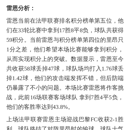
雷恩分析：
雷恩当前在法甲联赛排名积分榜单第五位，他
们在33轮比赛中拿到17胜8平8负，球队共获得
59积分。当前雷恩与积分榜单第四位的里昂只
1分之差，他们希望本场比赛能够拿到积分，
从而实现积分上的突破。数据显示，雷恩至今
共收获58球丢掉47球，球队场均打入1.76球丢
掉1.42球，他们的攻击端发挥不错，但后防端
仍暴露了不小的问题。本场比赛雷恩将作客挑
战，此前16场联赛客场球队 拿到7胜4平5负，
他们的客胜率达到43.8%。
上场法甲联赛雷恩主场迎战巴黎FC收获2-1胜
利，球队终结了对阵里昂时的输球，球队士气