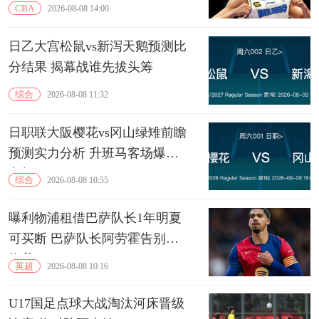
CBA
2026-08-08 14:00
日乙大宫松鼠vs新泻天鹅预测比
分结果 揭幕战谁先拔头筹
综合
2026-08-08 11:32
日职联大阪樱花vs冈山绿雉前瞻
预测实力分析 升班马客场爆冷
良机
综合
2026-08-08 10:55
曝利物浦租借巴萨队长1年明夏
可买断 巴萨队长阿劳霍告别诺
坎普
英超
2026-08-08 10:16
U17国足点球大战淘汰河床晋级