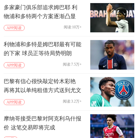
多家豪门俱乐部追求姆巴耶 利
物浦和多特两个方案逐渐凸显
阅读:10万+
APP阅读
利物浦和多特是姆巴耶最有可能
的下家 球员正等待局势明朗
阅读:7.5万+
APP阅读
巴黎有信心很快敲定铃木彩艳
再将其以单纯租借方式送到尤文
阅读:3.2万+
APP阅读
摩纳哥接受巴黎对阿克利乌什报
价 这笔交易即将完成