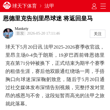
球天下体育
法甲
恩德里克告别里昂球迷 将返回皇马
Mankeiy
首发
2026-05-20 17:11:46
关注
球天下5月20日讯 法甲2025-2026赛季收官战，
里昂主场0-4负于朗斯，19岁巴西前锋恩德里
克在第71分钟被换下，正式结束为期半个赛季
的租借生涯，赛后他双眼通红绕场一周，手捂
胸口向球迷深深鞠躬致意，随后于5月20日通
过社交媒体发布深情告别视频，完整抒发对里
昂的感恩与不舍，这段短暂而高光的法甲之旅
就此落幕。