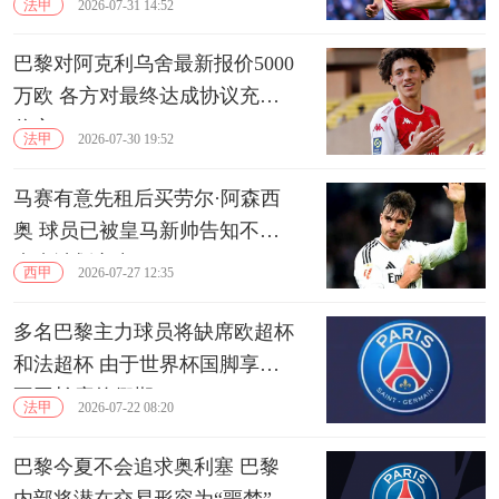
法甲
2026-07-31 14:52
巴黎对阿克利乌舍最新报价5000
万欧 各方对最终达成协议充满
信心
法甲
2026-07-30 19:52
马赛有意先租后买劳尔·阿森西
奥 球员已被皇马新帅告知不在
未来计划之中
西甲
2026-07-27 12:35
多名巴黎主力球员将缺席欧超杯
和法超杯 由于世界杯国脚享受
不同长度的假期
法甲
2026-07-22 08:20
巴黎今夏不会追求奥利塞 巴黎
内部将潜在交易形容为“噩梦”