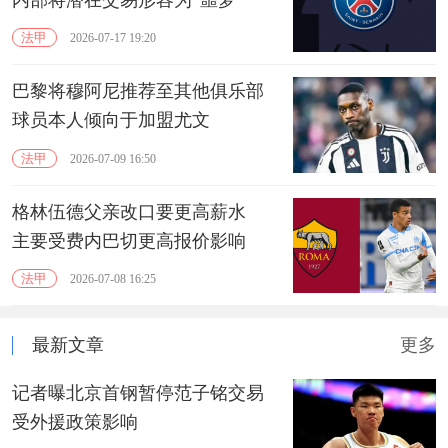
法甲
2026-07-17 19:20
巴黎将穆阿尼推荐至其他俱乐部
球员本人倾向于加盟尤文
法甲
2026-07-09 16:50
格林伍德父亲改口要更高薪水
主要受费内巴切更高报价影响
法甲
2026-07-08 16:25
最新文章
更多
记者曝北京首钢暂停范子铭交易
受外援政策影响