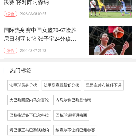
决赛 将对阵阿森纳
综合
2026-08-08 09:35
国际热身赛中国女篮70-67险胜
尼日利亚女篮 张子宇24分穆萨
15分10板
综合
2026-08-07 21:23
热门标签
法甲球员身价榜
法甲联赛最新积分榜
里昂主帅布兰科下课
大巴黎回应内马尔言论
内马尔称巴黎是地狱
巴黎接近签下巴尔科拉
巴黎球迷嘲讽梅西
姆巴佩正与巴黎谈续约
纳赛尔不让姆巴佩参赛