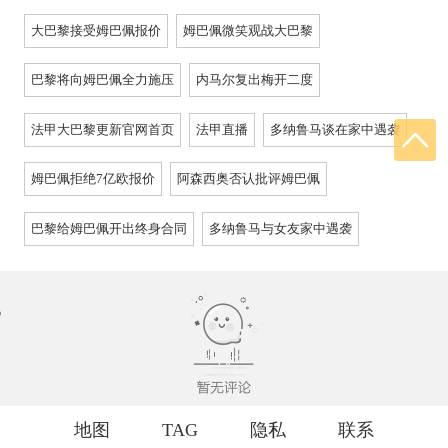
大巴黎接受姆巴佩报价
姆巴佩微笑观战大巴黎
巴黎将向姆巴佩全力施压
内马尔复出梅开二度
法甲大巴黎更新官网首页
法甲直播
多纳鲁马谈在家中遇袭
姆巴佩拒绝7亿欧报价
阿森西奥否认批评姆巴佩
巴黎给姆巴佩开出终身合同
多纳鲁马与女友家中遇袭
地图
TAG
隐私
联系