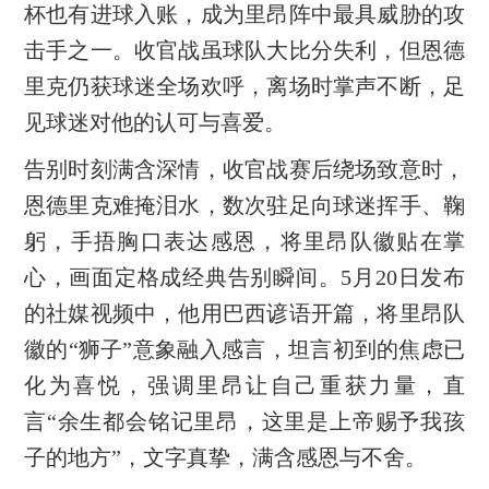
杯也有进球入账，成为里昂阵中最具威胁的攻
击手之一。收官战虽球队大比分失利，但恩德
里克仍获球迷全场欢呼，离场时掌声不断，足
见球迷对他的认可与喜爱。
告别时刻满含深情，收官战赛后绕场致意时，
恩德里克难掩泪水，数次驻足向球迷挥手、鞠
躬，手捂胸口表达感恩，将里昂队徽贴在掌
心，画面定格成经典告别瞬间。5月20日发布
的社媒视频中，他用巴西谚语开篇，将里昂队
徽的“狮子”意象融入感言，坦言初到的焦虑已
化为喜悦，强调里昂让自己重获力量，直
言“余生都会铭记里昂，这里是上帝赐予我孩
子的地方”，文字真挚，满含感恩与不舍。