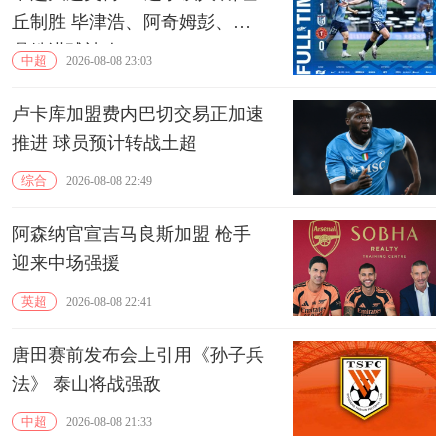
丘制胜 毕津浩、阿奇姆彭、严
鼎皓进球被吹
中超
2026-08-08 23:03
卢卡库加盟费内巴切交易正加速
推进 球员预计转战土超
综合
2026-08-08 22:49
阿森纳官宣吉马良斯加盟 枪手
迎来中场强援
英超
2026-08-08 22:41
唐田赛前发布会上引用《孙子兵
法》 泰山将战强敌
中超
2026-08-08 21:33