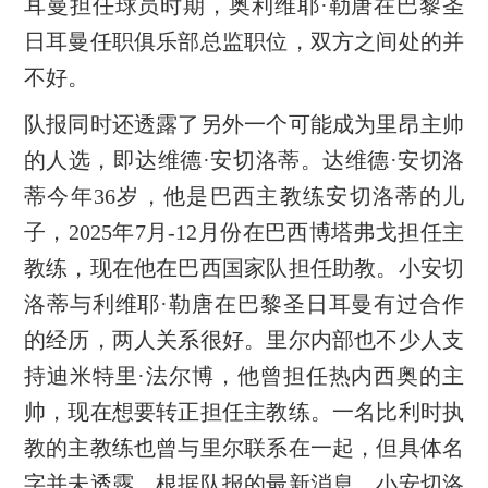
耳曼担任球员时期，奥利维耶·勒唐在巴黎圣
日耳曼任职俱乐部总监职位，双方之间处的并
不好。
队报同时还透露了另外一个可能成为里昂主帅
的人选，即达维德·安切洛蒂。达维德·安切洛
蒂今年36岁，他是巴西主教练安切洛蒂的儿
子，2025年7月-12月份在巴西博塔弗戈担任主
教练，现在他在巴西国家队担任助教。小安切
洛蒂与利维耶·勒唐在巴黎圣日耳曼有过合作
的经历，两人关系很好。里尔内部也不少人支
持迪米特里·法尔博，他曾担任热内西奥的主
帅，现在想要转正担任主教练。一名比利时执
教的主教练也曾与里尔联系在一起，但具体名
字并未透露。根据队报的最新消息，小安切洛