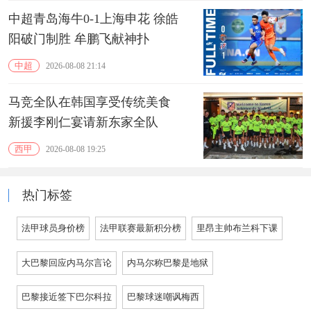
中超青岛海牛0-1上海申花 徐皓
阳破门制胜 牟鹏飞献神扑
中超
2026-08-08 21:14
马竞全队在韩国享受传统美食
新援李刚仁宴请新东家全队
西甲
2026-08-08 19:25
热门标签
法甲球员身价榜
法甲联赛最新积分榜
里昂主帅布兰科下课
大巴黎回应内马尔言论
内马尔称巴黎是地狱
巴黎接近签下巴尔科拉
巴黎球迷嘲讽梅西