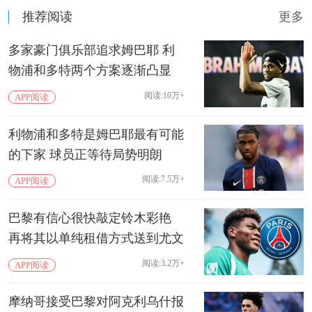
推荐阅读
更多
多家豪门俱乐部追求姆巴耶 利
物浦和多特两个方案逐渐凸显
阅读:10万+
APP阅读
利物浦和多特是姆巴耶最有可能
的下家 球员正等待局势明朗
阅读:7.5万+
APP阅读
巴黎有信心很快敲定铃木彩艳
再将其以单纯租借方式送到尤文
阅读:3.2万+
APP阅读
摩纳哥接受巴黎对阿克利乌什报