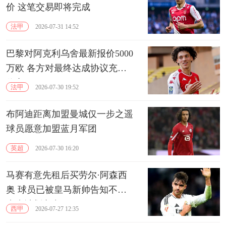
价 这笔交易即将完成
法甲
2026-07-31 14:52
巴黎对阿克利乌舍最新报价5000
万欧 各方对最终达成协议充满
信心
法甲
2026-07-30 19:52
布阿迪距离加盟曼城仅一步之遥
球员愿意加盟蓝月军团
英超
2026-07-30 16:20
马赛有意先租后买劳尔·阿森西
奥 球员已被皇马新帅告知不在
未来计划之中
西甲
2026-07-27 12:35