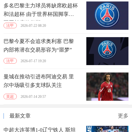
多名巴黎主力球员将缺席欧超杯
和法超杯 由于世界杯国脚享受
不同长度的假期
法甲
2026-07-22 08:20
巴黎今夏不会追求奥利塞 巴黎
内部将潜在交易形容为“噩梦”
法甲
2026-07-17 19:20
曼城在推动引进布阿迪交易 里
尔中场吸引多支球队关注
英超
2026-07-14 20:57
最新文章
更多
中超大连英博1-0辽宁铁人 斯坦