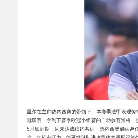
里尔在主帅热内西奥的带领下，本赛季法甲表现惊艳
冠联赛，拿到下赛季欧冠小组赛的自动参赛资格，热
5月底到期，且未达成续约共识，热内西奥确认离
念、年轻有活力、能延续球队进攻风格并适配双线