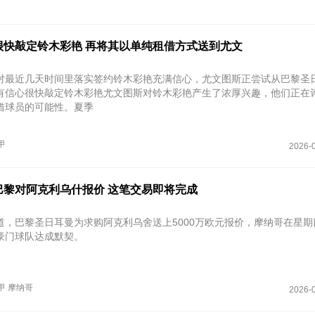
很快敲定铃木彩艳 再将其以单纯租借方式送到尤文
对最近几天时间里落实签约铃木彩艳充满信心，尤文图斯正尝试从巴黎圣
有信心很快敲定铃木彩艳尤文图斯对铃木彩艳产生了浓厚兴趣，他们正在
借球员的可能性。夏季
甲
2026-0
巴黎对阿克利乌什报价 这笔交易即将完成
道，巴黎圣日耳曼为求购阿克利乌舍送上5000万欧元报价，摩纳哥在星期
豪门球队达成默契。
甲
摩纳哥
2026-0