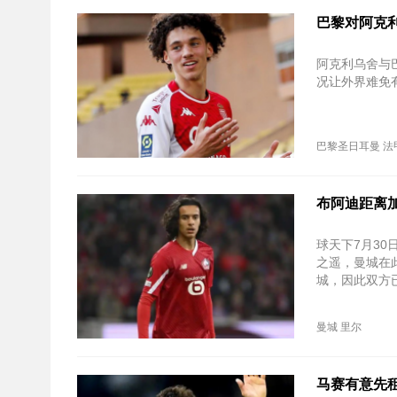
巴黎对阿克利
阿克利乌舍与
况让外界难免
巴黎圣日耳曼
法
布阿迪距离
球天下7月3
之遥，曼城在
城，因此双方
曼城
里尔
马赛有意先