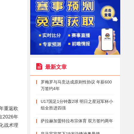
最新文章
罗梅罗与马竞达成原则性协议 年薪600
万签约4年
U17国足1分钟轰2球 明日之星冠军杯小
组全胜进四强
年重返欧
026年
萨拉赫加盟特拉布宗体育 双方签约两年
化战术理
皇马官宣签下19岁边锋迪奥曼德