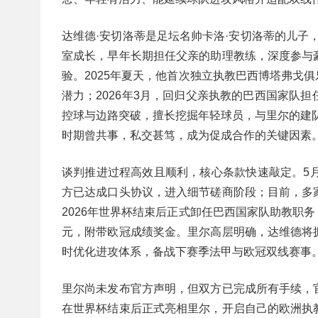
达维德·安切洛蒂是足坛名帅卡洛·安切洛蒂的儿子
室成长，早年长期担任父亲的助理教练，深度参与
验。2025年夏天，他首次独立执教巴西博塔弗戈俱
潜力；2026年3月，回归父亲执教的巴西国家队
控球与边路突破，擅长挖掘年轻球员，与里尔的建
时期曾共事，私交甚笃，成为促成合作的关键因素
谈判推进过程高效且顺利，核心条款快速敲定。5
方已达成口头协议，进入细节磋商阶段；目前，多
2026年世界杯结束后正式卸任巴西国家队助教职务
元，附带欧冠成绩奖金。里尔高层明确，达维德将
时优化进攻体系，备战下赛季法甲与欧冠双线赛事
里尔尚未发布官方声明，但双方已完成所有手续，
在世界杯结束后正式亮相里尔，开启自己的欧洲执