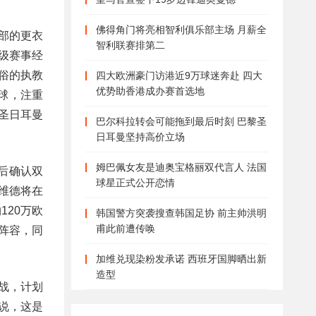
佛得角门将亮相智利俱乐部主场 月薪全
部的更衣
智利联赛排第二
级赛事经
不俗的执教
四大欧洲豪门访港近9万球迷奔赴 四大
优势助香港成办赛首选地
球，注重
圣日耳曼
巴尔科拉转会可能拖到最后时刻 巴黎圣
日耳曼坚持高价立场
姆巴佩女友是迪奥宝格丽双代言人 法国
后确认双
球星正式公开恋情
维德将在
120万欧
韩国警方突袭搜查韩国足协 前主帅洪明
甫此前遭传唤
阵容，同
加维兑现染粉发承诺 西班牙国脚晒出新
造型
战，计划
说，这是