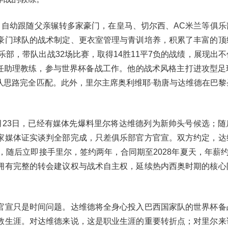
，自幼跟随父亲辗转多家豪门，在皇马、切尔西、AC米兰等俱乐
豪门球队的战术制定、更衣室管理与青训培养，积累了丰富的顶
乐部，带队出战32场比赛，取得14胜11平7负的战绩，展现出
担任助理教练，参与世界杯备战工作。他的战术风格主打进攻型足
队思路完全匹配。此外，里尔主席奥利维耶·勒唐与达维德在巴黎
。
月23日，已经有媒体先爆料里尔将达维德列为新帅头号候选；随
家媒体证实谈判全部完成，只差俱乐部官方官宣。双方约定，达
，随后立即接手里尔，签约两年，合同期至2028年夏天，年薪约
拥有完整的转会建议权与战术自主权，延续热内西奥时期的核心
。
官宣只是时间问题。达维德将全身心投入巴西国家队的世界杯备
教生涯。对达维德来说，这是职业生涯的重要转折点；对里尔来