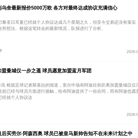
乌舍最新报价5000万欧 各方对最终达成协议充满信心
巴黎圣日耳曼已经就个人协议达成几个星期之久，但至今交易还没有落实
有所想法。根据这笔转会的最新情况，队报进行了分析。
甲
2026-0
加盟曼城仅一步之遥 球员愿意加盟蓝月军团
0日讯 根据足球记者斯基拉的报道，里尔中场布阿迪目前距离加盟曼城仅仅
此前已经与球员方面进行接触，给布阿迪提供了一份合同，而布阿迪也愿
已经就个人协议达
2026-0
租后买劳尔·阿森西奥 球员已被皇马新帅告知不在未来计划之中