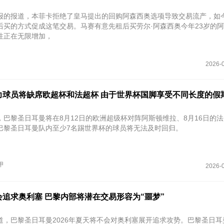
报的报道，本菲卡拒绝了皇马提出的回购阿森西奥选项导致交易流产，如
后买的方式促成这笔交易。马赛有意先租后买劳尔·阿森西奥今年23岁的
性正在无限增加，
2026-0
力球员将缺席欧超杯和法超杯 由于世界杯国脚享受不同长度的假
，巴黎圣日耳曼将在8月12日的欧洲超级杯对阵阿斯顿维拉、8月16日的
巴黎圣日耳曼队内至少7名踢世界杯的球员将无法及时回归。
甲
2026-0
追求奥利塞 巴黎内部将潜在交易形容为“噩梦”
道，巴黎圣日耳曼2026年夏天将不会对奥利塞展开追求攻势。巴黎圣日耳