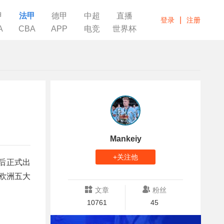
甲
法甲
德甲
中超
直播
|
登录
注册
A
CBA
APP
电竞
世界杯
Mankeiy
+关注他
杯后正式出
欧洲五大
文章
粉丝
10761
45