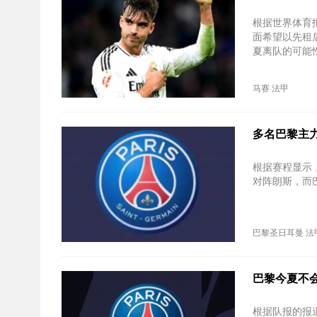
根据世界体育
面希望以先租
夏离队的可能
马赛
法甲
多名巴黎主
根据赛程显示
对阵朗斯，而
巴黎圣日耳曼
法
巴黎今夏不会
根据队报的报