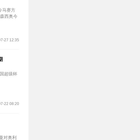
今马赛方
阿森西奥今
7-27 12:35
期
法国超级杯
7-22 08:20
曼对奥利