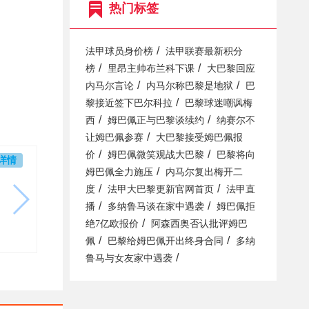
热门标签
/
法甲球员身价榜
法甲联赛最新积分
/
/
榜
里昂主帅布兰科下课
大巴黎回应
/
/
内马尔言论
内马尔称巴黎是地狱
巴
/
黎接近签下巴尔科拉
巴黎球迷嘲讽梅
/
/
西
姆巴佩正与巴黎谈续约
纳赛尔不
/
让姆巴佩参赛
大巴黎接受姆巴佩报
/
/
价
姆巴佩微笑观战大巴黎
巴黎将向
详情
/
姆巴佩全力施压
内马尔复出梅开二
/
/
度
法甲大巴黎更新官网首页
法甲直
/
/
播
多纳鲁马谈在家中遇袭
姆巴佩拒
/
绝7亿欧报价
阿森西奥否认批评姆巴
/
/
佩
巴黎给姆巴佩开出终身合同
多纳
/
鲁马与女友家中遇袭