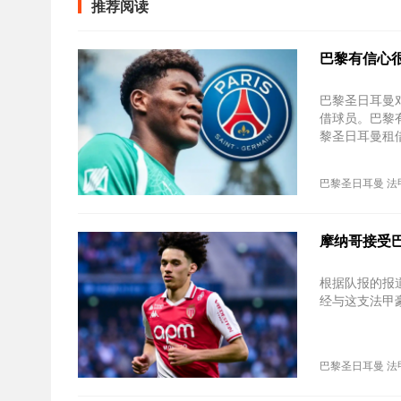
推荐阅读
巴黎有信心
巴黎圣日耳曼
借球员。巴黎
黎圣日耳曼租
巴黎圣日耳曼
法
摩纳哥接受
根据队报的报
经与这支法甲
巴黎圣日耳曼
法