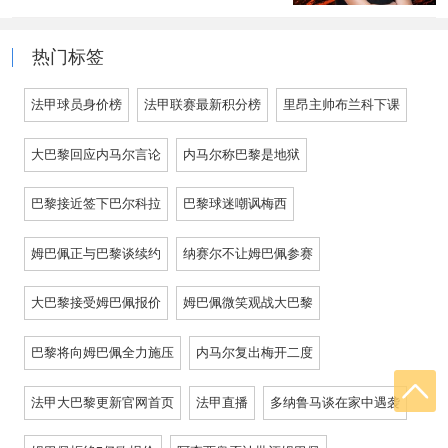
热门标签
法甲球员身价榜
法甲联赛最新积分榜
里昂主帅布兰科下课
大巴黎回应内马尔言论
内马尔称巴黎是地狱
巴黎接近签下巴尔科拉
巴黎球迷嘲讽梅西
姆巴佩正与巴黎谈续约
纳赛尔不让姆巴佩参赛
大巴黎接受姆巴佩报价
姆巴佩微笑观战大巴黎
巴黎将向姆巴佩全力施压
内马尔复出梅开二度
法甲大巴黎更新官网首页
法甲直播
多纳鲁马谈在家中遇袭