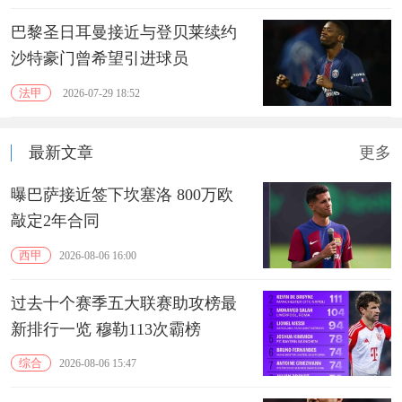
巴黎圣日耳曼接近与登贝莱续约
沙特豪门曾希望引进球员
法甲
2026-07-29 18:52
最新文章
更多
曝巴萨接近签下坎塞洛 800万欧
敲定2年合同
西甲
2026-08-06 16:00
过去十个赛季五大联赛助攻榜最
新排行一览 穆勒113次霸榜
综合
2026-08-06 15:47