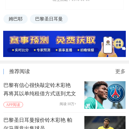
姆巴耶
巴黎圣日耳曼
推荐阅读
更多
巴黎有信心很快敲定铃木彩艳
再将其以单纯租借方式送到尤文
阅读:10万+
APP阅读
巴黎圣日耳曼报价铃木彩艳 帕
尔马愿意出售球员