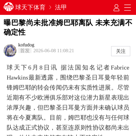
球天下体育
法甲
曝巴黎尚未批准姆巴耶离队 未来充满不
确定性
kofudog
首发
2026-06-08 11:08:21
关注
球天下6月8日讯 据法国知名记者Fabrice
Hawkins最新透露，围绕巴黎圣日耳曼年轻前
锋姆巴耶的转会传闻仍未有实质性进展。尽管
近期有不少欧洲俱乐部对这位潜力新星表现出
浓厚兴趣，但巴黎圣日耳曼方面并未确认球员
将在今夏离队。目前，姆巴耶也没有与任何球
队达成正式协议，甚至连原则性协议都尚未出