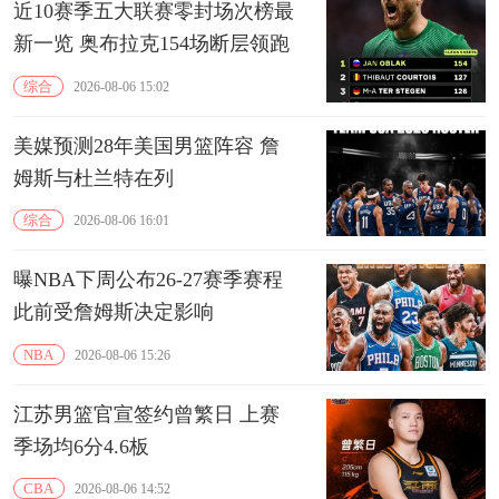
近10赛季五大联赛零封场次榜最
新一览 奥布拉克154场断层领跑
综合
2026-08-06 15:02
美媒预测28年美国男篮阵容 詹
姆斯与杜兰特在列
综合
2026-08-06 16:01
曝NBA下周公布26-27赛季赛程
此前受詹姆斯决定影响
NBA
2026-08-06 15:26
江苏男篮官宣签约曾繁日 上赛
季场均6分4.6板
CBA
2026-08-06 14:52