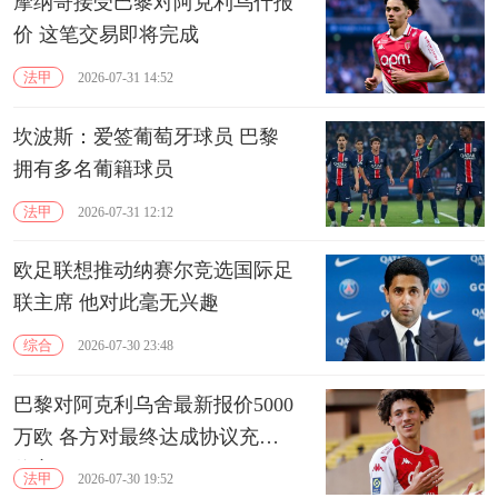
摩纳哥接受巴黎对阿克利乌什报
价 这笔交易即将完成
法甲
2026-07-31 14:52
坎波斯：爱签葡萄牙球员 巴黎
拥有多名葡籍球员
法甲
2026-07-31 12:12
欧足联想推动纳赛尔竞选国际足
联主席 他对此毫无兴趣
综合
2026-07-30 23:48
巴黎对阿克利乌舍最新报价5000
万欧 各方对最终达成协议充满
信心
法甲
2026-07-30 19:52