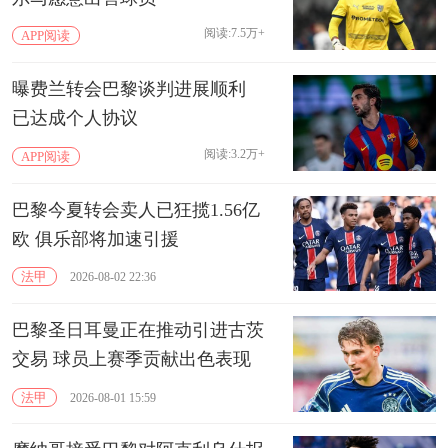
阅读:7.5万+
APP阅读
曝费兰转会巴黎谈判进展顺利
已达成个人协议
阅读:3.2万+
APP阅读
巴黎今夏转会卖人已狂揽1.56亿
欧 俱乐部将加速引援
法甲
2026-08-02 22:36
巴黎圣日耳曼正在推动引进古茨
交易 球员上赛季贡献出色表现
法甲
2026-08-01 15:59