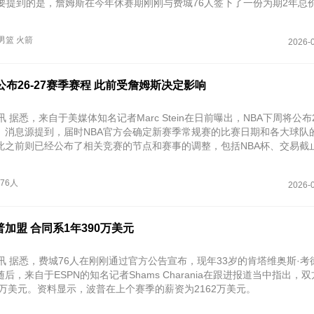
要提到的是，詹姆斯在今年休赛期刚刚与费城76人签下了一份为期2年总价
男篮
火箭
2026-0
公布26-27赛季赛程 此前受詹姆斯决定影响
 据悉，来自于美媒体知名记者Marc Stein在日前曝出，NBA下周将公布20
。消息源提到，届时NBA官方会确定新赛季常规赛的比赛日期和各大球队
此之前则已经公布了相关竞赛的节点和赛事的调整，包括NBA杯、交易截
等等。
76人
2026-0
普加盟 合同系1年390万美元
讯 据悉，费城76人在刚刚通过官方公告宣布，现年33岁的肯塔维奥斯·考
后，来自于ESPN的知名记者Shams Charania在跟进报道当中指出，
0万美元。资料显示，波普在上个赛季的薪资为2162万美元。