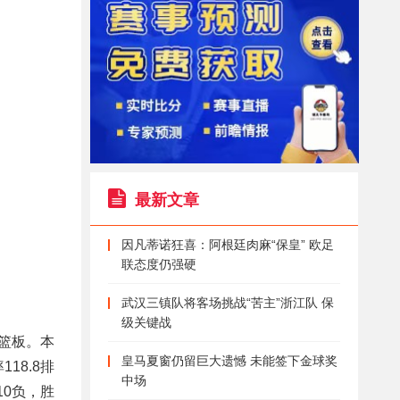
最新文章
因凡蒂诺狂喜：阿根廷肉麻“保皇” 欧足
联态度仍强硬
武汉三镇队将客场挑战“苦主”浙江队 保
级关键战
6篮板。本
皇马夏窗仍留巨大遗憾 未能签下金球奖
18.8排
中场
10负，胜