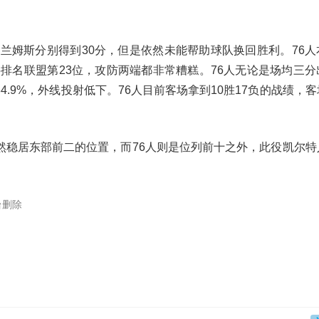
和格兰姆斯分别得到30分，但是依然未能帮助球队换回胜利。76
115排名联盟第23位，攻防两端都非常糟糕。76人无论是场均三
.9%，外线投射低下。76人目前客场拿到10胜17负的战绩，
然稳居东部前二的位置，而76人则是位列前十之外，此役凯尔特
台删除