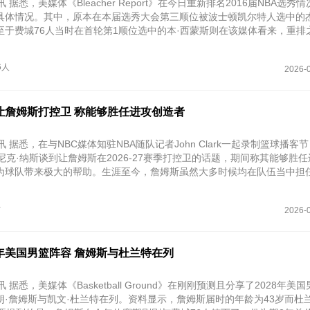
 据悉，美媒体《Bleacher Report》在今日重新排名2016届NBA选秀
具体情况。其中，原本在本届选秀大会第三顺位被波士顿凯尔特人选中的杰
至于费城76人当时在首轮第1顺位选中的本·西蒙斯则在该媒体看来，重排
6人
2026-0
让詹姆斯打控卫 称能够胜任进攻创造者
讯 据悉，在与NBC媒体知驻NBA随队记者John Clark一起录制篮球播客
尼克·纳斯谈到让詹姆斯在2026-27赛季打控卫的话题，期间称其能够胜
为球队带来极大的帮助。生涯至今，詹姆斯虽然大多时候均在队伍当中担
斯
2026-0
年美国男篮阵容 詹姆斯与杜兰特在列
 据悉，美媒体《Basketball Ground》在刚刚预测且分享了2028年美
朗·詹姆斯与凯文·杜兰特在列。资料显示，詹姆斯届时的年龄为43岁而杜