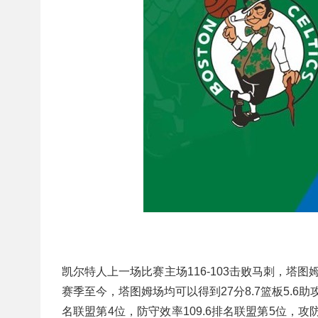
凯尔特人上一场比赛主场116-103击败马刺，塔图
赛季至今，塔图姆场均可以得到27分8.7篮板5.6助
名联盟第4位，防守效率109.6排名联盟第5位，