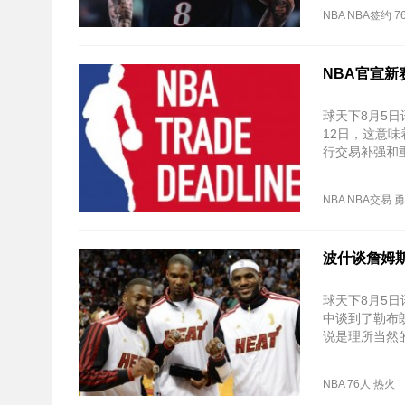
NBA
NBA签约
7
NBA官宣新
球天下8月5日
12日，这意味
行交易补强和
普遍存在的情
NBA
NBA交易
勇
波什谈詹姆斯
球天下8月5日
中谈到了勒布
说是理所当然
誉。
NBA
76人
热火