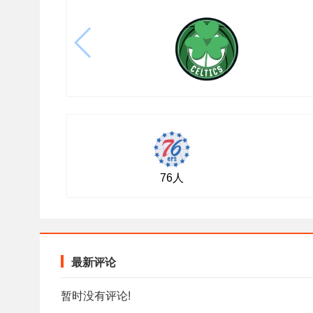
76人
最新评论
暂时没有评论!