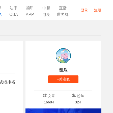
甲
法甲
德甲
中超
直播
|
登录
注册
A
CBA
APP
电竞
世界杯
甜瓜
+关注他
的战绩排名
文章
粉丝
16684
324