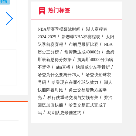
详情
热门标签
/
NBA新赛季揭幕战时间
湖人赛程表
/
/
2024-2025
新赛季NBA杯赛程表
太阳
/
/
队季前赛赛程
布朗尼最新比赛
NBA
/
/
历史三分榜
詹姆斯达成40000分
詹姆
/
斯最新总得分数据
詹姆斯40000分为啥
/
/
/
不暂停
nba直播
快船威少左手骨折
/
哈登为什么要离开76人
哈登快船球衣
/
/
号码
哈登现在在哪个球队效力
湖人
/
快船阵容对比
勇士交易唐斯方案曝
/
/
光
独行侠重磅交易与艾顿有关
乔治
/
回忆加盟快船
哈登交易正式完成了
/
/
吗
马刺队史最佳签约