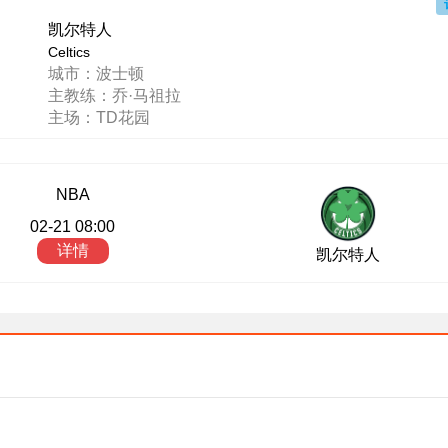
凯尔特人
Celtics
城市：波士顿
主教练：乔·马祖拉
主场：TD花园
NBA
02-21 08:00
详情
凯尔特人