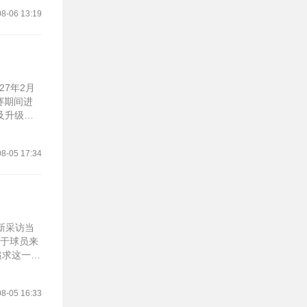
8-06 13:19
7年2月
赛期间进
及升级是
8-05 17:34
最新采访当
对于球员来
追求这一荣
8-05 16:33