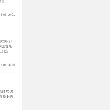
值800万
8-06 16:01
26-27
的主客场
止日定档
8-06 15:26
德维尔-波
双方签下的