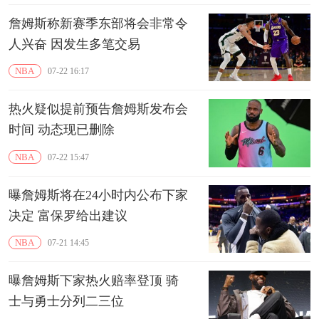
詹姆斯称新赛季东部将会非常令
人兴奋 因发生多笔交易
NBA
07-22 16:17
热火疑似提前预告詹姆斯发布会
时间 动态现已删除
NBA
07-22 15:47
曝詹姆斯将在24小时内公布下家
决定 富保罗给出建议
NBA
07-21 14:45
曝詹姆斯下家热火赔率登顶 骑
士与勇士分列二三位