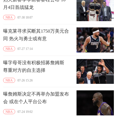
月4日首战猛龙
NBA
07-30 18:07
曝克莱寻求买断其1750万美元合
同 热火与勇士或有意
NBA
07-27 17:14
曝字母哥没有积极招募詹姆斯
尊重对方的自主选择
NBA
07-26 15:26
曝詹姆斯决定不再举办加盟发布
会 或在个人平台公布
NBA
07-24 19:02