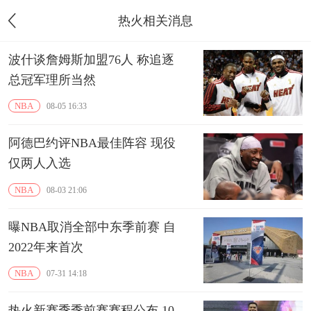
热火相关消息
波什谈詹姆斯加盟76人 称追逐
总冠军理所当然
NBA
08-05 16:33
阿德巴约评NBA最佳阵容 现役
仅两人入选
NBA
08-03 21:06
曝NBA取消全部中东季前赛 自
2022年来首次
NBA
07-31 14:18
热火新赛季季前赛赛程公布 10