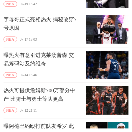
NBA
07-19 15:42
字母哥正式亮相热火 揭秘改穿7
号原因
NBA
07-17 13:03
曝热火有意引进克莱汤普森 交
易筹码涉及约维奇
NBA
07-14 16:46
热火可提供詹姆斯700万部分中
产 比骑士与勇士等队更高
NBA
07-12 21:11
曝阿德巴约殴打前队友希罗 此