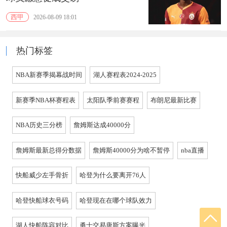
西甲
2026-08-09 18:01
热门标签
NBA新赛季揭幕战时间
湖人赛程表2024-2025
新赛季NBA杯赛程表
太阳队季前赛赛程
布朗尼最新比赛
NBA历史三分榜
詹姆斯达成40000分
詹姆斯最新总得分数据
詹姆斯40000分为啥不暂停
nba直播
快船威少左手骨折
哈登为什么要离开76人
哈登快船球衣号码
哈登现在在哪个球队效力
湖人快船阵容对比
勇士交易唐斯方案曝光