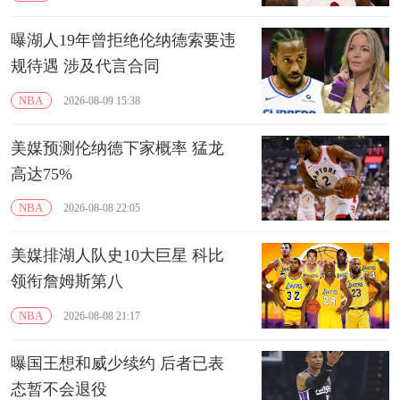
曝湖人19年曾拒绝伦纳德索要违
规待遇 涉及代言合同
NBA
2026-08-09 15:38
美媒预测伦纳德下家概率 猛龙
高达75%
NBA
2026-08-08 22:05
美媒排湖人队史10大巨星 科比
领衔詹姆斯第八
NBA
2026-08-08 21:17
曝国王想和威少续约 后者已表
态暂不会退役