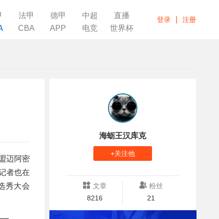
甲
法甲
德甲
中超
直播
|
登录
注册
A
CBA
APP
电竞
世界杯
海蛎王汉库克
+关注他
加盟迈阿密
记者也在
A选秀大会
文章
粉丝
8216
21