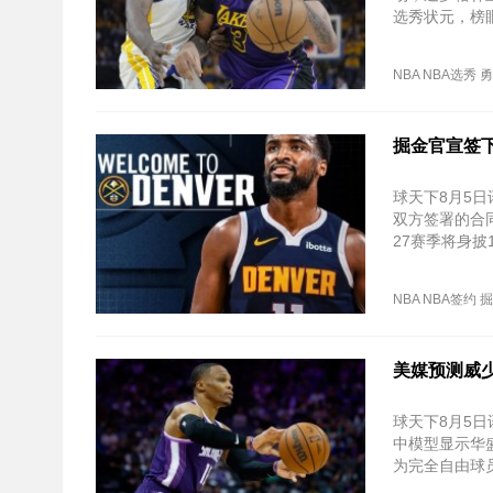
选秀状元，榜
NBA
NBA选秀
勇
掘金官宣签下
球天下8月5
双方签署的合同
27赛季将身
NBA
NBA签约
掘
美媒预测威少
球天下8月5日
中模型显示华盛
为完全自由球