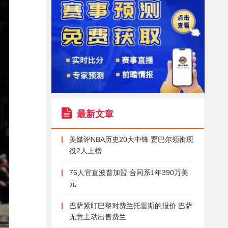
最新文章
美媒评NBA历史20大中锋 贾巴尔领衔现
役2人上榜
76人官宣波普加盟 合同系1年390万美
元
巴萨紧盯巴黎对费兰托雷斯的报价 巴萨
无意主动出售费兰