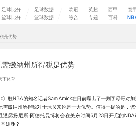
足球比分
足球数据
欧冠
英超
西甲
意
篮球比分
篮球数据
综合
专题
百科
NB
得税是优势
无需缴纳州所得税是优势
：球天下体育
etic》驻NBA的知名记者Sam Amick在日前曝出了一则字母哥对
无需缴纳州所得税对于球员来说是一大优势。值得一提的是，该
m，且透露扬尼斯·阿德托昆博将会在美东时间6月23日开启的NB
沃基雄鹿？