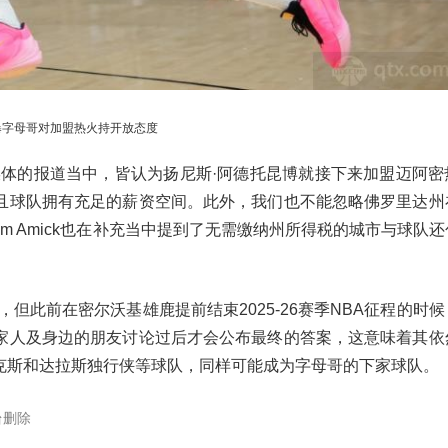
曝字母哥对加盟热火持开放态度
媒体的报道当中，皆认为扬尼斯·阿德托昆博就接下来加盟迈阿密
且球队拥有充足的薪资空间。此外，我们也不能忽略佛罗里达州
m Amick也在补充当中提到了无需缴纳州所得税的城市与球队
但此前在密尔沃基雄鹿提前结束2025-26赛季NBA征程的时
家人及身边的朋友讨论过后才会公布最终的答案，这意味着其依
克斯和达拉斯独行侠等球队，同样可能成为字母哥的下家球队。
台删除