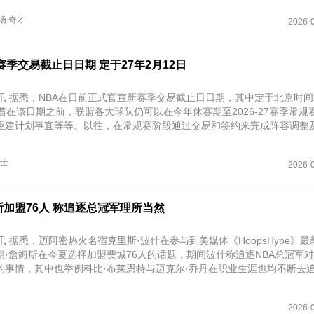
场
奇才
2026-0
赛季交易截止日日期 定于27年2月12日
讯 据悉，NBA在日前正式官宣新赛季交易截止日日期，其中定于北京时间2
着在该日期之前，联盟各大球队仍可以在今年休赛期至2026-27赛季常规
重建计划事宜等等。以往，在常规赛阶段通过交易和签约来完成阵容调整
况。
士
2026-0
加盟76人 称追逐总冠军理所当然
讯 据悉，迈阿密热火名宿克里斯·波什在参与到美媒体《HoopsHype》
朗·詹姆斯在今夏选择加盟费城76人的话题，期间波什称追逐NBA总冠军
的事情，其中也举例科比·布莱恩特与迈克尔·乔丹在职业生涯也均不断去
2026-0