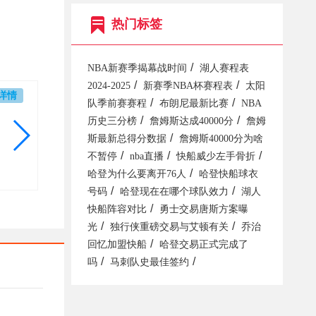
热门标签
/
NBA新赛季揭幕战时间
湖人赛程表
/
/
2024-2025
新赛季NBA杯赛程表
太阳
详情
/
/
队季前赛赛程
布朗尼最新比赛
NBA
/
/
历史三分榜
詹姆斯达成40000分
詹姆
/
斯最新总得分数据
詹姆斯40000分为啥
/
/
/
不暂停
nba直播
快船威少左手骨折
/
哈登为什么要离开76人
哈登快船球衣
/
/
号码
哈登现在在哪个球队效力
湖人
/
快船阵容对比
勇士交易唐斯方案曝
/
/
光
独行侠重磅交易与艾顿有关
乔治
/
回忆加盟快船
哈登交易正式完成了
/
/
吗
马刺队史最佳签约