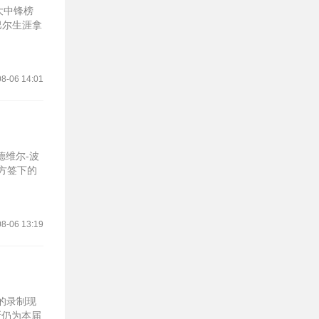
大中锋榜
巴尔生涯拿
8-06 14:01
德维尔-波
双方签下的
8-06 13:19
期的录制现
斯仍为本届