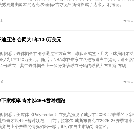
眼秀则是由原本的迈克尔·基德·吉尔克里斯特换成了达米安·利拉德。
士
2026-0
迪亚洛 合同为1年140万美元
日讯 据悉，丹佛掘金在刚刚通过官方宣布，球队正式签下几内亚球员阿尔法
仅为1年140万美元。随后，NBA球衣专家在跟进报道当中提到，迪亚洛在2
披11号球衣，其中丹佛掘金上一位身穿该球衣号码的球员为布鲁斯·布朗。
金
2026-0
下家概率 奇才以49%暂时领跑
讯 据悉，美媒体《Polymarket》在更高预测了威少在2026-27赛季的下
顿奇才以49%暂时领跑。目前，拉塞尔·威斯布鲁克在2025-26赛季结
员并与上个赛季的情况如出一辙，即仍在自由市场等待签约。