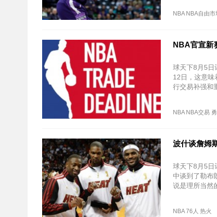
NBA
NBA自由市
NBA官宣新
球天下8月5日
12日，这意味
行交易补强和
普遍存在的情
NBA
NBA交易
勇
波什谈詹姆斯
球天下8月5日
中谈到了勒布
说是理所当然
誉。
NBA
76人
热火