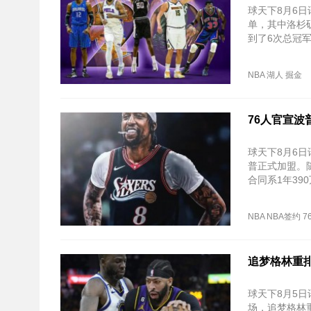
球天下8月6日
单，其中洛杉
到了6次总冠军
NBA
湖人
掘金
76人官宣波
球天下8月6日
普正式加盟。随
合同系1年39
NBA
NBA签约
7
追梦格林重排
球天下8月5日讯
场，追梦格林重