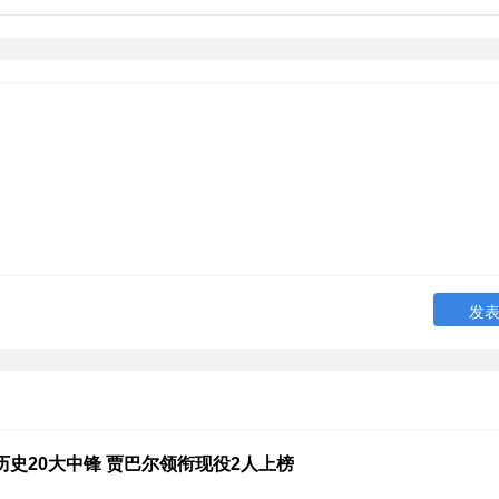
历史20大中锋 贾巴尔领衔现役2人上榜