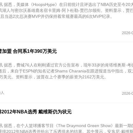
讯 据悉，美媒体《HoopsHype》在日前统计且评选出了NBA历史至今20
矶湖人与密尔沃基雄鹿名宿卡里姆·阿卜杜勒-贾巴尔领衔。资料显示，贾
且当选2次总决赛MVP并仍保持着常规赛最高的6次MVP纪录。
2026-0
普加盟 合同系1年390万美元
讯 据悉，费城76人在刚刚通过官方公告宣布，现年33岁的肯塔维奥斯·考
后，来自于ESPN的知名记者Shams Charania在跟进报道当中指出，
0万美元。资料显示，波普在上个赛季的薪资为2162万美元。
6人
2026-0
2012年NBA选秀 戴维斯仍为状元
 据悉，在个人篮球播客节目《The Draymond Green Show》最新一
排2012年NBA选秀并给出了乐透排名的结果。其中显示，安东尼·戴维