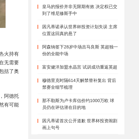
皇马的报价并非无限期有效 决定权已交
到了维尼修斯手中
因凡蒂诺承认世界杯投资计划失误 主席
位置这回真的悬了
阿森纳签下28岁中场吉马良斯 英超独一
份的全能中场
热火持有
在无需要
富安健洋加盟水晶宫 试训成功重返英超
还包括了奥
穆德里克时隔614天解禁替补复出 背后
禁赛全细节梳理
候，阿德托
那不勒斯为卢卡库估价约1000万欧 球
然有可能
员仍在评估潜在目的地
因凡蒂诺首次公开道歉 世界杯投资闹剧
画上句号