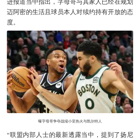
进报道当中指出，字母哥与其家人已经在规划
迈阿密的生活且球员本人对续约持有开放的态
度。
曝字母哥争夺战缩小至热火与凯尔特人
“联盟内部人士的最新透露当中，提到了扬尼