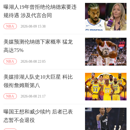
曝湖人19年曾拒绝伦纳德索要违
规待遇 涉及代言合同
NBA
2026-08-09 15:38
美媒预测伦纳德下家概率 猛龙
高达75%
NBA
2026-08-08 22:05
美媒排湖人队史10大巨星 科比
领衔詹姆斯第八
NBA
2026-08-08 21:17
曝国王想和威少续约 后者已表
态暂不会退役