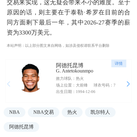
交易来实现，这无疑会带来不小的难度。至于
原因的话，则主要在于泰勒·希罗在目前的合
同方面剩下最后一年，其中2026-27赛季的薪
资为3300万美元。
本站声明：以上部分图文来自网络，如涉及侵权请联系平台删除
详情
阿德托昆博
G. Antetokounmpo
效力球队：热火
场上位置：大前锋
球衣号码：7
出生日期：1994-12-06
NBA
NBA交易
热火
凯尔特人
阿德托昆博