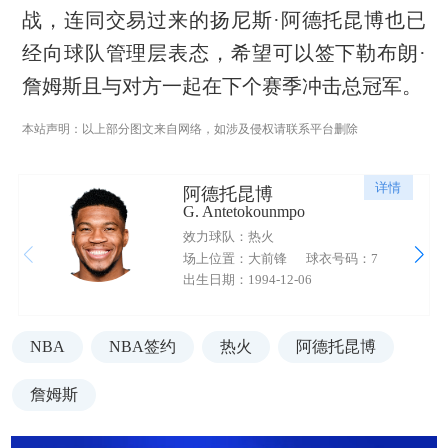
战，连同交易过来的扬尼斯·阿德托昆博也已
经向球队管理层表态，希望可以签下勒布朗·
詹姆斯且与对方一起在下个赛季冲击总冠军。
本站声明：以上部分图文来自网络，如涉及侵权请联系平台删除
详情
阿德托昆博
G. Antetokounmpo
效力球队：热火
场上位置：大前锋
球衣号码：7
出生日期：1994-12-06
NBA
NBA签约
热火
阿德托昆博
詹姆斯