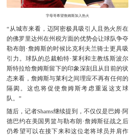
字母哥希望詹姆斯加入热火
“从城市来看，迈阿密极具吸引人且热火所在
的佛罗里达州在州税方面的优势会让球队争夺
勒布朗·詹姆斯的时候比克利夫兰骑士更具吸
引力。球队的总裁帕特·莱利和主教练斯波尔
斯特拉给詹姆斯留下的印象深刻且从目前的状
态来看，詹姆斯与莱利之间理应不再有任何的
隔阂。这也将促使詹姆斯考虑重返这支球
队。”
随后，记者Shams继续提到，不仅仅是巴姆·阿
德巴约在美国男篮与勒布朗·詹姆斯征战之后
仍希望可以在接下来和这位老将球员并肩作