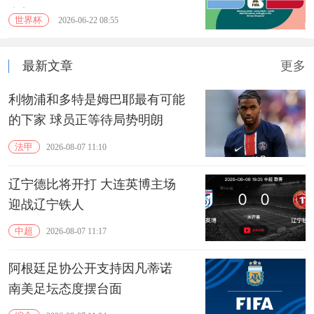
发挥？
世界杯
2026-06-22 08:55
最新文章
更多
利物浦和多特是姆巴耶最有可能
的下家 球员正等待局势明朗
法甲
2026-08-07 11:10
辽宁德比将开打 大连英博主场
迎战辽宁铁人
中超
2026-08-07 11:17
阿根廷足协公开支持因凡蒂诺
南美足坛态度摆台面