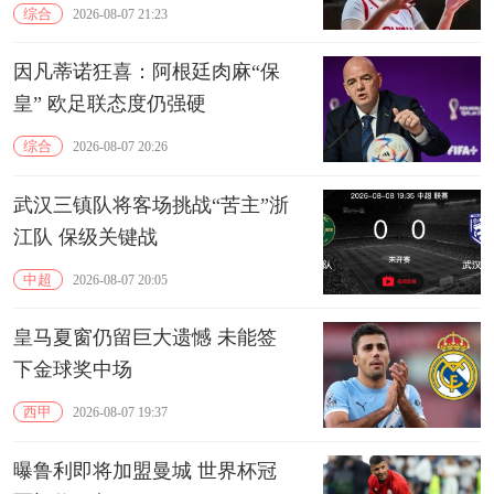
15分10板
综合
2026-08-07 21:23
因凡蒂诺狂喜：阿根廷肉麻“保
皇” 欧足联态度仍强硬
综合
2026-08-07 20:26
武汉三镇队将客场挑战“苦主”浙
江队 保级关键战
中超
2026-08-07 20:05
皇马夏窗仍留巨大遗憾 未能签
下金球奖中场
西甲
2026-08-07 19:37
曝鲁利即将加盟曼城 世界杯冠