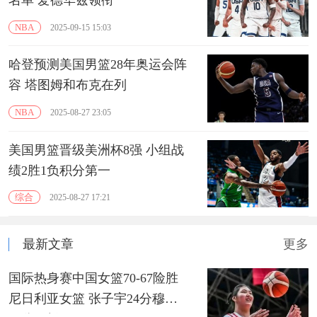
NBA
2025-09-15 15:03
哈登预测美国男篮28年奥运会阵
容 塔图姆和布克在列
NBA
2025-08-27 23:05
美国男篮晋级美洲杯8强 小组战
绩2胜1负积分第一
综合
2025-08-27 17:21
最新文章
更多
国际热身赛中国女篮70-67险胜
尼日利亚女篮 张子宇24分穆萨