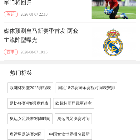
军门将回归
英超
2026-08-07 22:10
媒体预测皇马新赛季首发 两套
主流阵型曝光
西甲
2026-08-07 19:13
热门标签
欧洲杯男篮2025赛程表
国足18强赛剩余赛程时间表安排
足协杯赛程8强赛程表
欧超杯历届冠军得主
奥运女足决赛对阵时间
奥运男足决赛时间
奥运男足决赛对阵
中国女篮世界排名最新