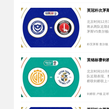
英冠朴次茅斯
北京时间12月
将从两队近期
茅斯VS查尔
朴茨茅斯
查尔顿
英锦标赛剑
北京时间10月
队近期表现、
桥联剑桥联上
剑桥联
卢顿
足球