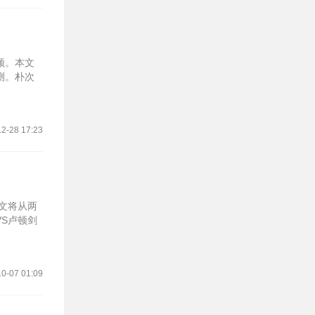
顿。本文
测。朴次
2-28 17:23
本文将从两
S卢顿剑
0-07 01:09