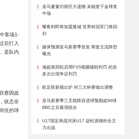
皇马夏窗仍留巨大遗憾 未能签下金球奖
中场
曝鲁利即将加盟曼城 世界杯冠军门将回
归
中客场1-
过后打入
媒体预测皇马新赛季首发 两套主流阵型
球，是队内
曝光
湘超第四轮启用FVS视频辅助判罚 此前
多次出现争议判罚
欧足联新规出炉 对三大杯赛做出调整
的联赛因故
皇马新赛季三叉戟阵容进球预期超90球
，状态非
BBC之后最强组合
仰仗的球
U17国足将战河床U17 赵松源领衔全主
力出战