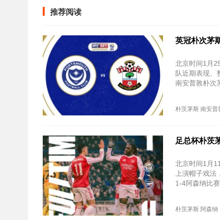
推荐阅读
英冠朴次茅斯
北京时间1月2
队近期表现、
南安普敦朴次
朴茨茅斯
南安普
足总杯朴茨茅
北京时间1月1
上演帽子戏法
1-4阿森纳比
朴茨茅斯
阿森纳