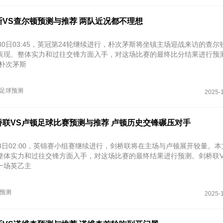
VS查尔顿预测与推荐 两队近况都不理想
30日03:45，英冠第24轮继续进行，朴次茅斯将坐镇主场迎战来访的查尔
表现、整体实力和过往交锋方面入手，对这场比赛的最终比分结果进行预
顿朴次茅斯
足球预测
2025-1
桥联VS卢顿足球比赛预测与推荐 卢顿历史交锋碾压对手
8日02:00，英锦赛小组赛继续进行，剑桥联将在主场与卢顿展开较量。
整体实力和过往交锋方面入手，对这场比赛的最终结果进行预测。剑桥联V
一场英乙主
预测
2025-1