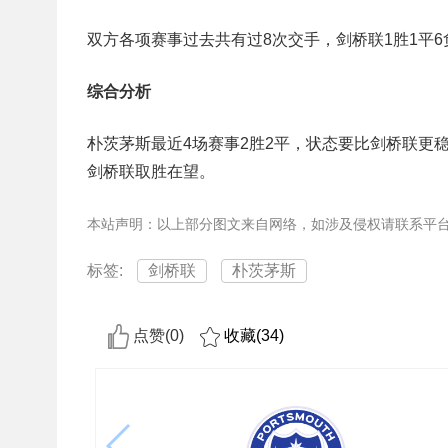
双方各项赛事过去共有过8次交手，剑桥联1胜1平
综合分析
朴茨茅斯最近4场赛事2胜2平，状态要比剑桥联更
剑桥联取胜在望。
本站声明：以上部分图文来自网络，如涉及侵权请联系平
标签:
剑桥联
朴茨茅斯
点赞(
0
)
收藏(
34
)