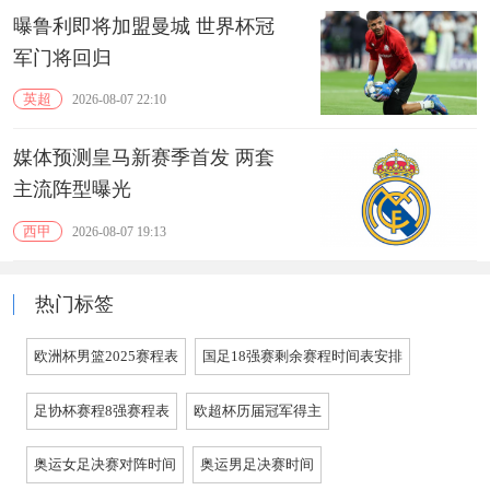
曝鲁利即将加盟曼城 世界杯冠
军门将回归
英超
2026-08-07 22:10
媒体预测皇马新赛季首发 两套
主流阵型曝光
西甲
2026-08-07 19:13
热门标签
欧洲杯男篮2025赛程表
国足18强赛剩余赛程时间表安排
足协杯赛程8强赛程表
欧超杯历届冠军得主
奥运女足决赛对阵时间
奥运男足决赛时间