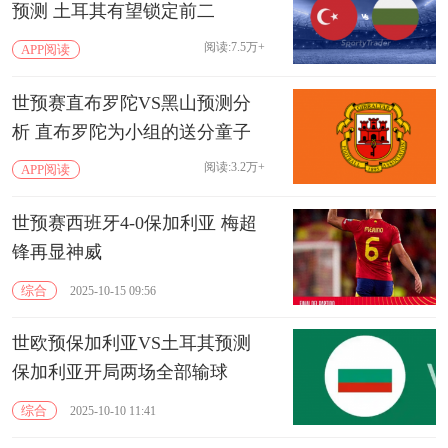
预测 土耳其有望锁定前二
阅读:7.5万+
APP阅读
世预赛直布罗陀VS黑山预测分
析 直布罗陀为小组的送分童子
阅读:3.2万+
APP阅读
世预赛西班牙4-0保加利亚 梅超
锋再显神威
综合
2025-10-15 09:56
世欧预保加利亚VS土耳其预测
保加利亚开局两场全部输球
综合
2025-10-10 11:41