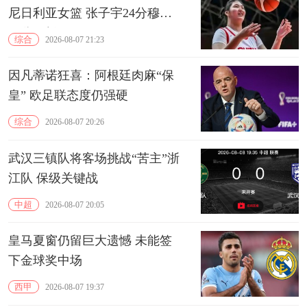
尼日利亚女篮 张子宇24分穆萨
15分10板
综合
2026-08-07 21:23
因凡蒂诺狂喜：阿根廷肉麻“保
皇” 欧足联态度仍强硬
综合
2026-08-07 20:26
武汉三镇队将客场挑战“苦主”浙
江队 保级关键战
中超
2026-08-07 20:05
皇马夏窗仍留巨大遗憾 未能签
下金球奖中场
西甲
2026-08-07 19:37