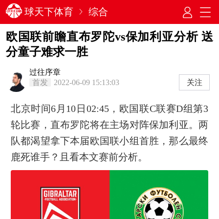
球天下体育
综合
欧国联前瞻直布罗陀vs保加利亚分析 送
分童子难求一胜
过往序章
首发
2022-06-09 15:13:03
关注
北京时间6月10日02:45，欧国联C联赛D组第3
轮比赛，直布罗陀将在主场对阵保加利亚。两
队都渴望拿下本届欧国联小组首胜，那么最终
鹿死谁手？且看本文赛前分析。