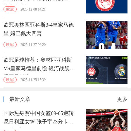
均未尝胜绩
欧冠
2025-12-08 14:21
欧冠奥林匹亚科斯3-4皇家马德
里 姆巴佩大四喜
欧冠
2025-11-27 06:20
欧冠足球推荐：奥林匹亚科斯
VS皇家马德里前瞻 银河战舰遭
遇罕见低迷
欧冠
2025-11-25 17:39
最新文章
更多
国际热身赛中国女篮69-65逆转
尼日利亚女篮 张子宇23分卡鲁
13分3助