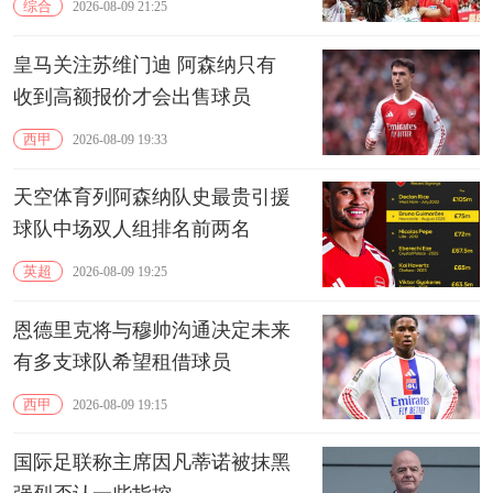
综合
2026-08-09 21:25
皇马关注苏维门迪 阿森纳只有
收到高额报价才会出售球员
西甲
2026-08-09 19:33
天空体育列阿森纳队史最贵引援
球队中场双人组排名前两名
英超
2026-08-09 19:25
恩德里克将与穆帅沟通决定未来
有多支球队希望租借球员
西甲
2026-08-09 19:15
国际足联称主席因凡蒂诺被抹黑