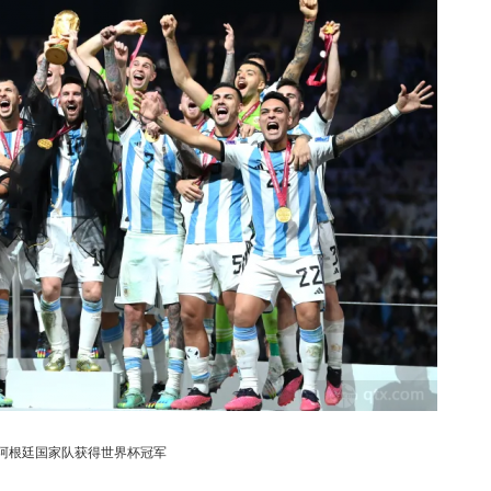
阿根廷国家队获得世界杯冠军