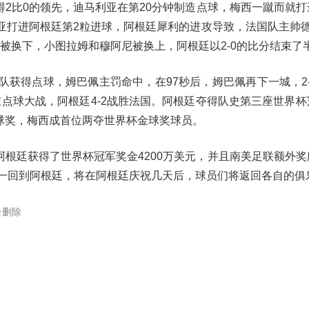
2比0的领先，迪马利亚在第20分钟制造点球，梅西一蹴而就打
亚打进阿根廷第2粒进球，阿根廷犀利的进攻导致，法国队主帅德
被换下，小图拉姆和穆阿尼被换上，阿根廷以2-0的比分结束了
队获得点球，姆巴佩主罚命中，在97秒后，姆巴佩再下一城，2-
点球大战，阿根廷4-2战胜法国。阿根廷夺得队史第三座世界杯
球奖，梅西成首位两夺世界杯金球奖球员。
根廷获得了世界杯冠军奖金4200万美元，并且南美足联额外奖
周一回到阿根廷，将在阿根廷庆祝几天后，球员们将返回各自的俱
台删除