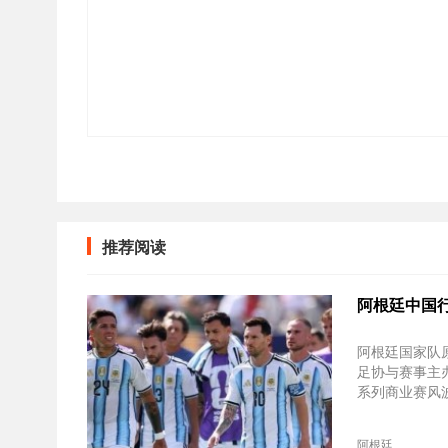
推荐阅读
阿根廷中国
阿根廷国家队
足协与赛事主
系列商业赛风
阿根廷