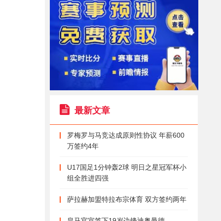
最新文章
罗梅罗与马竞达成原则性协议 年薪600
万签约4年
U17国足1分钟轰2球 明日之星冠军杯小
组全胜进四强
萨拉赫加盟特拉布宗体育 双方签约两年
皇马官宣签下19岁边锋迪奥曼德