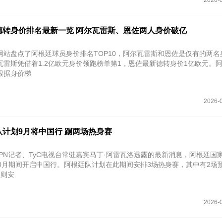
德转身价排名最新一览 阿尔瓦雷斯、恩佐两人身价破亿
网站盘点了阿根廷球员身价排名TOP10，阿尔瓦雷斯和恩佐是仅有的两名
瓦雷斯凭借着1.2亿欧元身价领跑榜单第1，恩佐最新德转身价1亿欧元。
根据身价梯
2026-0
计划9月将中国行 踢两场热身赛
SPN记者、TyC电视台常驻嘉宾马丁·阿雷瓦洛透露的最新消息，阿根廷国
10月期间开启中国行。阿根廷队计划在此期间安排3场热身赛，其中有2场
场则安
2026-0