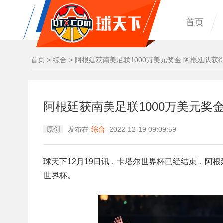
首页
首页
>
综合
>
阿根廷获南美足联1000万美元奖金 阿根廷队
阿根廷获南美足联1000万美元奖
原创
发布在
综合
2022-12-19 09:09:59
球天下12月19日讯，卡塔尔世界杯已经结束，阿
世界杯。