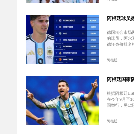
阿根廷球员
德国转会市场
的球员，阿尔
德转身价排名
阿根廷
阿根廷国家队
根据阿根廷E
在今年9月至
国举行，另1
阿根廷