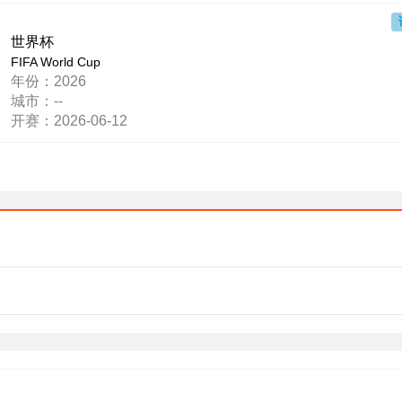
世界杯
FIFA World Cup
年份：2026
城市：--
开赛：2026-06-12