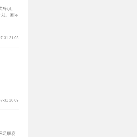
式辞职。
计划。国际
7-31 21:03
7-31 20:09
国际足联赛