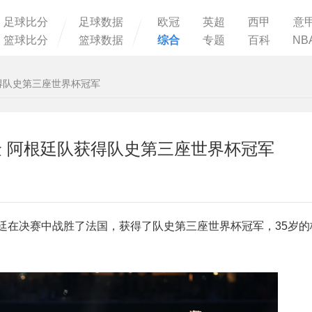
足球比分
足球数据
欧冠
英超
西甲
意
篮球比分
篮球数据
综合
专题
百科
NB
获得队史第三座世界杯冠军
金 阿根廷队获得队史第三座世界杯冠军
根廷在决赛中战胜了法国，获得了队史第三座世界杯冠军，35岁的