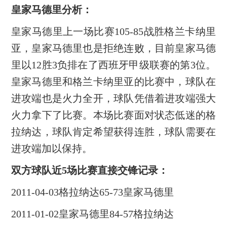
皇家马德里分析：
皇家马德里上一场比赛105-85战胜格兰卡纳里
亚，皇家马德里也是拒绝连败，目前皇家马德
里以12胜3负排在了西班牙甲级联赛的第3位。
皇家马德里和格兰卡纳里亚的比赛中，球队在
进攻端也是火力全开，球队凭借着进攻端强大
火力拿下了比赛。本场比赛面对状态低迷的格
拉纳达，球队肯定希望获得连胜，球队需要在
进攻端加以保持。
双方球队近5场比赛直接交锋记录：
2011-04-03格拉纳达65-73皇家马德里
2011-01-02皇家马德里84-57格拉纳达