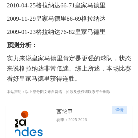
2010-04-25格拉纳达66-71皇家马德里
2009-11-29皇家马德里86-69格拉纳达
2009-01-23格拉纳达76-82皇家马德里
预测分析：
实力来说皇家马德里肯定是更强的球队，状态
来说格拉纳达非常低迷。综上所述，本场比赛
看好皇家马德里获得连胜。
本站声明：以上部分图文来自网络，如涉及侵权请联系平台删除
详情
西篮甲
赛季：2025-2026