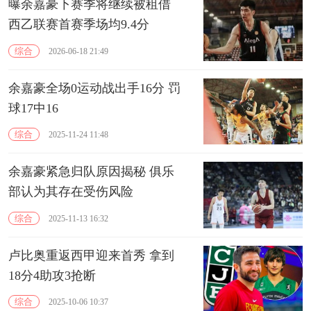
曝余嘉豪下赛季将继续被租借
西乙联赛首赛季场均9.4分
综合
2026-06-18 21:49
余嘉豪全场0运动战出手16分 罚
球17中16
综合
2025-11-24 11:48
余嘉豪紧急归队原因揭秘 俱乐
部认为其存在受伤风险
综合
2025-11-13 16:32
卢比奥重返西甲迎来首秀 拿到
18分4助攻3抢断
综合
2025-10-06 10:37