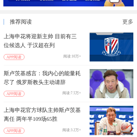
推荐阅读
更多
上海申花将迎新主帅 目前有三
位候选人 于汉超在列
阅读:10万+
APP阅读
斯卢茨基感言：我内心的能量耗
尽了 俄罗斯教头主动请辞
阅读:7.5万+
APP阅读
上海申花官方球队主帅斯卢茨基
离任 两年半109场65胜
阅读:3.2万+
APP阅读