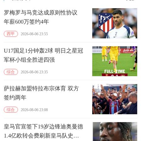
罗梅罗与马竞达成原则性协议
年薪600万签约4年
西甲
2026-08-06 23:55
U17国足1分钟轰2球 明日之星冠
军杯小组全胜进四强
综合
2026-08-06 23:35
萨拉赫加盟特拉布宗体育 双方
签约两年
综合
2026-08-06 23:08
皇马官宣签下19岁边锋迪奥曼德
1.4亿欧转会费刷新皇马队史纪