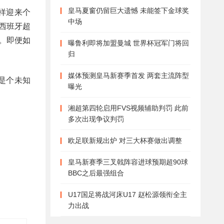
皇马夏窗仍留巨大遗憾 未能签下金球奖
同样迎来个
中场
西班牙超
。即便如
曝鲁利即将加盟曼城 世界杯冠军门将回
归
媒体预测皇马新赛季首发 两套主流阵型
是个未知
曝光
湘超第四轮启用FVS视频辅助判罚 此前
多次出现争议判罚
欧足联新规出炉 对三大杯赛做出调整
皇马新赛季三叉戟阵容进球预期超90球
BBC之后最强组合
U17国足将战河床U17 赵松源领衔全主
力出战