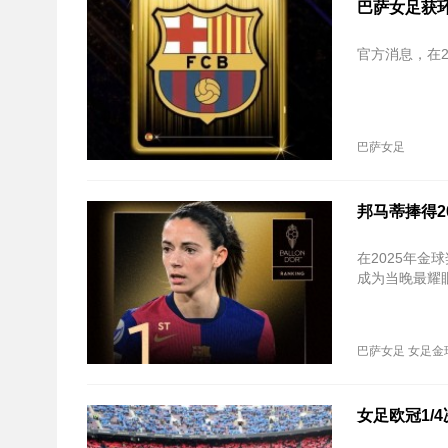
巴萨女足获
官方消息，在
巴萨女足
邦马蒂捧得2
在2025年
成为当晚最耀
巴萨女足
女足金
女足欧冠1/