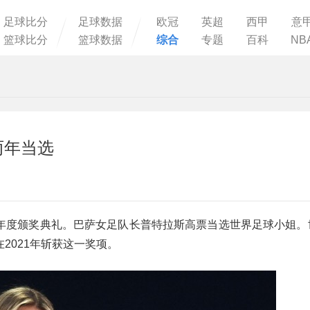
足球比分
足球数据
欧冠
英超
西甲
意
篮球比分
篮球数据
综合
专题
百科
NB
两年当选
行年度颁奖典礼。巴萨女足队长普特拉斯高票当选世界足球小姐。
2021年斩获这一奖项。