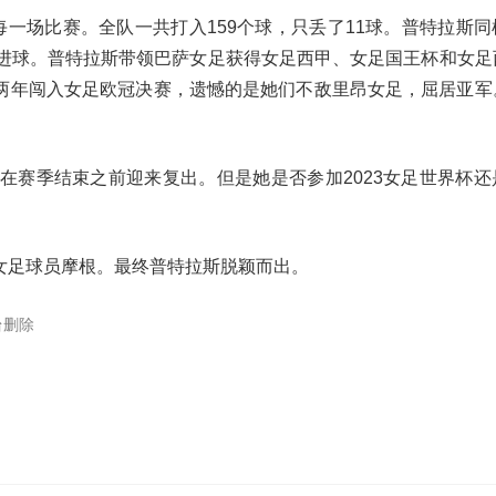
下每一场比赛。全队一共打入159个球，只丢了11球。普特拉斯
个进球。普特拉斯带领巴萨女足获得女足西甲、女足国王杯和女足
两年闯入女足欧冠决赛，遗憾的是她们不敌里昂女足，屈居亚军
在赛季结束之前迎来复出。但是她是否参加2023女足世界杯还
女足球员摩根。最终普特拉斯脱颖而出。
台删除