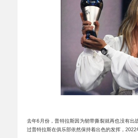
去年6月份，普特拉斯因为韧带撕裂就再也没有出
过普特拉斯在俱乐部依然保持着出色的发挥，202