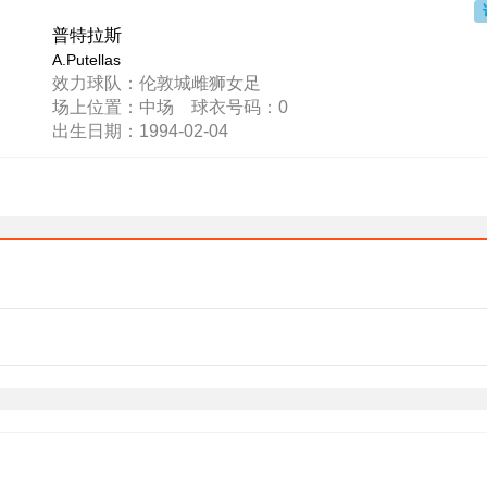
普特拉斯
A.Putellas
效力球队：伦敦城雌狮女足
场上位置：中场 球衣号码：0
出生日期：1994-02-04