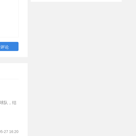
球队，结
5-27 16:20