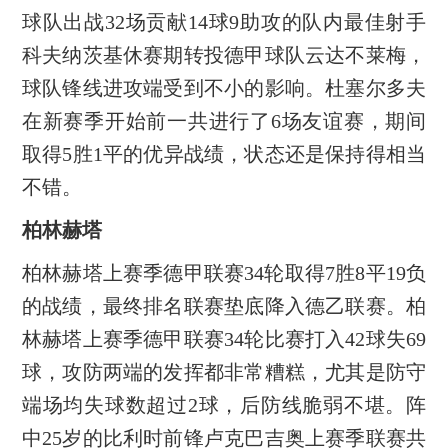
球队出战32场贡献14球9助攻的队内最佳射手
科夫纳茨基休赛期转投德甲球队云达不莱梅，
球队锋线进攻端受到不小的影响。杜塞尔多夫
在新赛季开始前一共进行了6场友谊赛，期间
取得5胜1平的优异战绩，状态还是保持得相当
不错。
柏林赫塔
柏林赫塔上赛季德甲联赛34轮取得7胜8平19负
的战绩，最终排名联赛垫底降入德乙联赛。柏
林赫塔上赛季德甲联赛34轮比赛打入42球失69
球，攻防两端的发挥都非常糟糕，尤其是防守
端场均失球数超过2球，后防线脆弱不堪。阵
中25岁的比利时前锋卢克巴吉奥上赛季联赛共