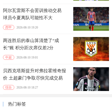
阿尔瓦雷斯不会罢训推动交易
球员今夏离队可能性不大
西甲
2026-08-10 19:20
两连胜后的泰山算清楚了“成
长”账 积分距次席仅差2分
中超
2026-08-10 19:01
贝西克塔斯提升对弗拉霍维奇报
价 土超豪门争取尽快完成交易
综合
2026-08-10 18:27
热门标签