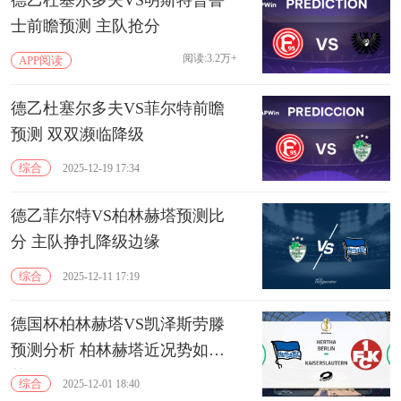
德乙杜塞尔多夫VS明斯特普鲁
士前瞻预测 主队抢分
阅读:3.2万+
APP阅读
德乙杜塞尔多夫VS菲尔特前瞻
预测 双双濒临降级
综合
2025-12-19 17:34
德乙菲尔特VS柏林赫塔预测比
分 主队挣扎降级边缘
综合
2025-12-11 17:19
德国杯柏林赫塔VS凯泽斯劳滕
预测分析 柏林赫塔近况势如破
竹
综合
2025-12-01 18:40