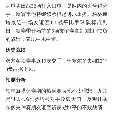
为球队出战32场打入11球，是队内的头号得分
手，新赛季他将继续承担起进球重担。柏林赫
塔最近一场友谊赛1-1战平比甲球队标准列
日，新赛季开始前的6场友谊赛拿到3胜1平2负
的战绩，表现中规中矩。
历史战绩
双方各项赛事近10次交手，杜塞尔多夫4胜2平
3负占据上风。
预测分析
柏林赫塔休赛期的热身赛表现不太理想，尤其
是过去4场比赛均被对手攻破大门，反观杜塞
尔多夫休赛期友谊赛斩获5胜1平的不败战绩，