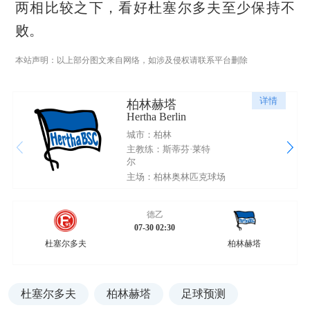
两相比较之下，看好杜塞尔多夫至少保持不
败。
本站声明：以上部分图文来自网络，如涉及侵权请联系平台删除
详情
柏林赫塔
Hertha Berlin
城市：柏林
主教练：斯蒂芬·莱特
尔
主场：柏林奥林匹克球场
德乙
07-30 02:30
杜塞尔多夫
柏林赫塔
杜塞尔多夫
柏林赫塔
足球预测