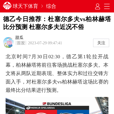
球天下体育
综合
德乙今日推荐：杜塞尔多夫vs柏林赫塔
比分预测 杜塞尔多夫近况不俗
甜瓜
首发
2023-07-29 09:47:41
关注
北京时间7月30日02:30，德乙第1轮拉开战
幕，柏林赫塔将前往客场挑战杜塞尔多夫。本
文将从两队近期表现、整体实力和过往交锋方
面入手，对杜塞尔多夫vs柏林赫塔这场比赛的
最终比分结果进行预测。