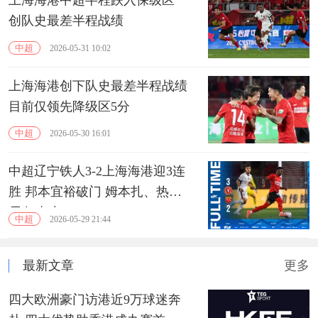
上海海港中超半程跌入保级区
创队史最差半程战绩
中超
2026-05-31 10:02
上海海港创下队史最差半程战绩
目前仅领先降级区5分
中超
2026-05-30 16:01
中超辽宁铁人3-2上海海港迎3连
胜 邦本宜裕破门 姆本扎、热菲
尼奥建功
中超
2026-05-29 21:44
最新文章
更多
四大欧洲豪门访港近9万球迷奔