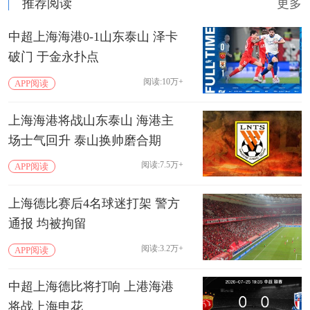
推荐阅读
更多
中超上海海港0-1山东泰山 泽卡
破门 于金永扑点
阅读:10万+
APP阅读
上海海港将战山东泰山 海港主
场士气回升 泰山换帅磨合期
阅读:7.5万+
APP阅读
上海德比赛后4名球迷打架 警方
通报 均被拘留
阅读:3.2万+
APP阅读
中超上海德比将打响 上港海港
将战上海申花