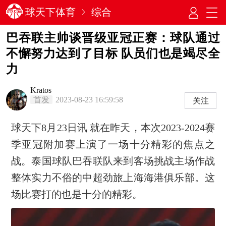
球天下体育
综合
巴吞联主帅谈晋级亚冠正赛：球队通过
不懈努力达到了目标 队员们也是竭尽全
力
Kratos
首发
2023-08-23 16:59:58
关注
球天下8月23日讯 就在昨天，本次2023-2024赛
季亚冠附加赛上演了一场十分精彩的焦点之
战。泰国球队巴吞联队来到客场挑战主场作战
整体实力不俗的中超劲旅上海海港俱乐部。这
场比赛打的也是十分的精彩。