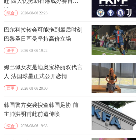
赴 四大优势助香港成办赛首选
地
综合
2026-08-06 22:23
巴尔科拉转会可能拖到最后时刻
巴黎圣日耳曼坚持高价立场
法甲
2026-08-06 19:22
姆巴佩女友是迪奥宝格丽双代言
人 法国球星正式公开恋情
西甲
2026-08-06 20:00
韩国警方突袭搜查韩国足协 前
主帅洪明甫此前遭传唤
综合
2026-08-06 19:33