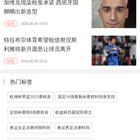
加维兑现染粉发承诺 西班牙国
脚晒出新造型
综合
2026-08-06 19:05
特拉布宗体育希望租借努涅斯
利雅得新月愿意让球员离开
综合
2026-08-06 18:41
热门标签
欧洲杯男篮2025赛程表
国足18强赛剩余赛程时间表安排
足协杯赛程8强赛程表
欧超杯历届冠军得主
奥运女足决赛对阵时间
奥运男足决赛时间