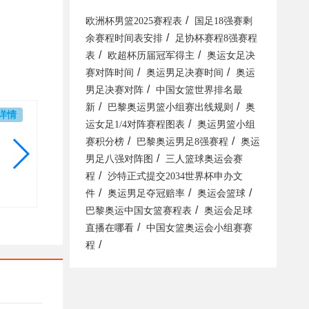
/
欧洲杯男篮2025赛程表
国足18强赛剩
/
余赛程时间表安排
足协杯赛程8强赛程
/
/
表
欧超杯历届冠军得主
奥运女足决
/
/
赛对阵时间
奥运男足决赛时间
奥运
/
男足决赛对阵
中国女篮世界排名最
/
/
新
巴黎奥运男篮小组赛出线规则
奥
详情
/
运女足1/4对阵赛程图表
奥运男篮小组
/
/
赛积分榜
巴黎奥运男足8强赛程
奥运
/
男足八强对阵图
三人篮球奥运会赛
/
程
沙特正式提交2034世界杯申办文
/
/
/
件
奥运男足夺冠赔率
奥运会篮球
/
巴黎奥运中国女篮赛程表
奥运会足球
/
直播在哪看
中国女篮奥运会小组赛赛
/
程