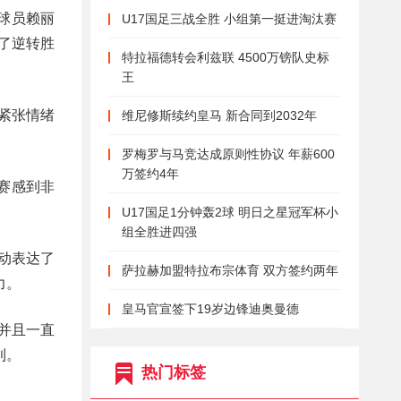
球员赖丽
U17国足三战全胜 小组第一挺进淘汰赛
现了逆转胜
特拉福德转会利兹联 4500万镑队史标
王
紧张情绪
维尼修斯续约皇马 新合同到2032年
罗梅罗与马竞达成原则性协议 年薪600
万签约4年
赛感到非
U17国足1分钟轰2球 明日之星冠军杯小
组全胜进四强
动表达了
萨拉赫加盟特拉布宗体育 双方签约两年
力。
皇马官宣签下19岁边锋迪奥曼德
并且一直
利。
热门标签