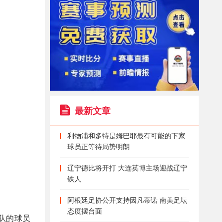
最新文章
利物浦和多特是姆巴耶最有可能的下家
球员正等待局势明朗
辽宁德比将开打 大连英博主场迎战辽宁
铁人
阿根廷足协公开支持因凡蒂诺 南美足坛
态度摆台面
队的球员