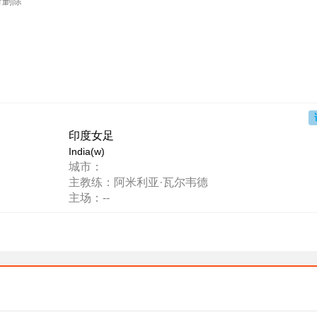
台删除
印度女足
India(w)
城市：
主教练：阿米利亚·瓦尔韦德
主场：--