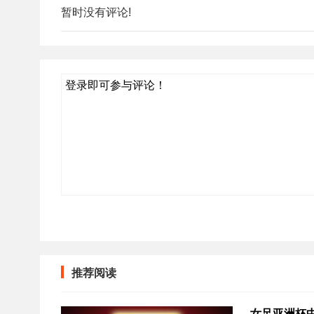
暂时没有评论!
登录即可参与评论！
推荐阅读
女足亚洲杯