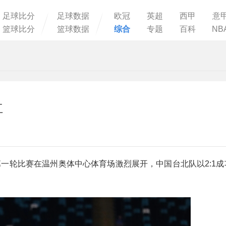
足球比分
足球数据
欧冠
英超
西甲
意
篮球比分
篮球数据
综合
专题
百科
NB
红
第一轮比赛在温州奥体中心体育场激烈展开，中国台北队以2:1