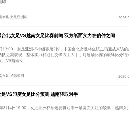
瞻印
度女足
女足亚洲杯
2026-0
国台北女足VS越南女足比赛前瞻 双方纸面实力在伯仲之间
日13:00，女足亚洲杯小组赛第2轮，中国台北女足将坐镇主场迎战来访
两队近期表现、整体实力和过往交锋方面入手，对这场比赛的最终比分结
女足VS越南女
南女足
足球预测
2026-0
足VS印度女足比分预测 越南轻取对手
6年3月4日19:00，女足亚洲杯预选赛将迎来一场备受关注的较量，越南女