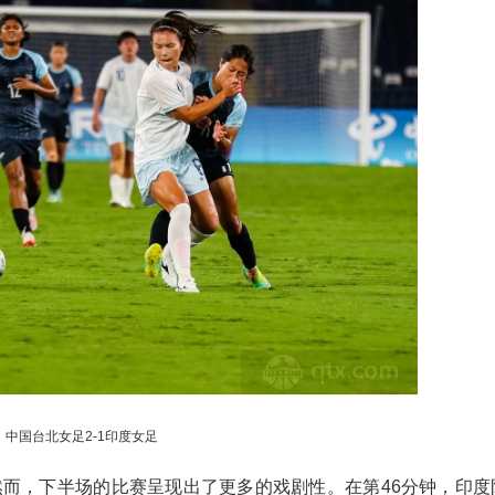
中国台北女足2-1印度女足
然而，下半场的比赛呈现出了更多的戏剧性。在第46分钟，印度