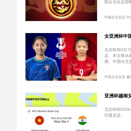
国台北女足前
中国台北女足
印
女亚洲杯中
北京时间3月7
足。本文将从
测。中国台北
中国台北女足
越
亚洲杯越南女
北京时间202
印度女足。