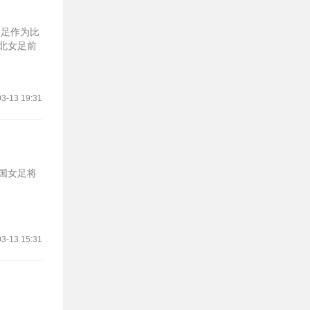
女足作为比
北女足前
3-13 19:31
国女足将
3-13 15:31