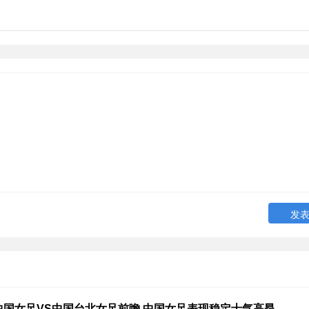
中国女足VS中国台北女足前瞻 中国女足表现稳定士气高昂